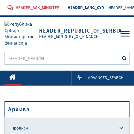
HEADER_ASK_MINISTER
HEADER_LANG_CYR
HEADER_LANG
HEADER_REPUBLIC_OF_SERBIA
HEADER_MINISTRY_OF_FINANCE
O Министарству
ADVANCED_SEARCH
Активности
Документи
Архива
Прописи
Услуге
Прописи