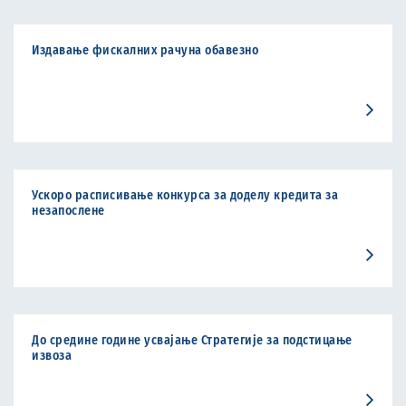
Издавање фискалних рачуна обавезно
Ускоро расписивање конкурса за доделу кредита за
незапослене
До средине године усвајање Стратегије за подстицање
извоза