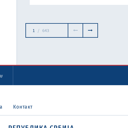
1
/
643
цу
а
Контакт