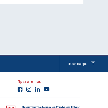
Назад на врх
Пратите нас
Министарство финансија Републике Србије