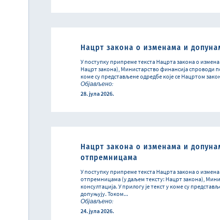
Нацрт закона о изменама и допунам
У поступку припреме текста Нацрта закона о изменам
Нацрт закона), Министарство финансија спроводи пос
коме су представљене одредбе које се Нацртом закон
Објављено:
28. јула 2026.
Нацрт закона о изменама и допуна
отпремницама
У поступку припреме текста Нацрта закона о измен
отпремницама (у даљем тексту: Нацрт закона), Мин
консултација. У прилогу је текст у коме су представ
допуњују. Током...
Објављено:
24. јула 2026.