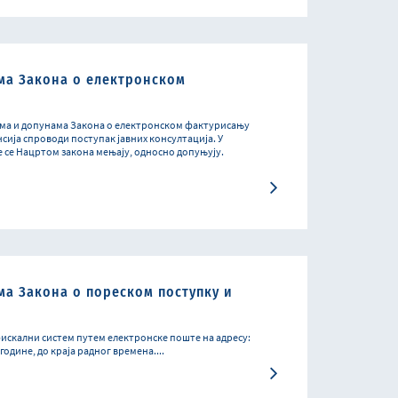
ма Закона о електронском
ама и допунама Закона о електронском фактурисању
сија спроводи поступак јавних консултација. У
је се Нацртом закона мењају, односно допуњују.
ма Закона о пореском поступку и
 фискални систем путем електронске поште на адресу:
. године, до краја радног времена....