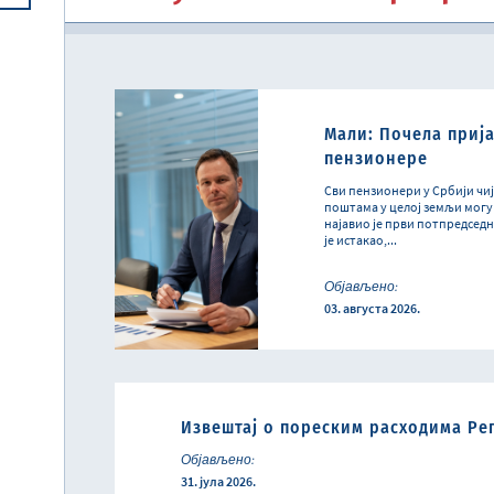
Централна јединица за хармонизацију
Реформска агенда Републике Србије
Систем електронских акциза (eАкцизе)
Међународни рачуноводствени стандарди и међународни стандарди ревизије
Национална комисија за рачуноводство
Мали: Почела прија
пензиoнере
Сви пензионери у Србији чиј
поштама у целој земљи могу 
најавио је први потпредсед
је истакао,...
Објављено:
03. августа 2026.
Извештај о пореским расходима Реп
Објављено:
31. јула 2026.