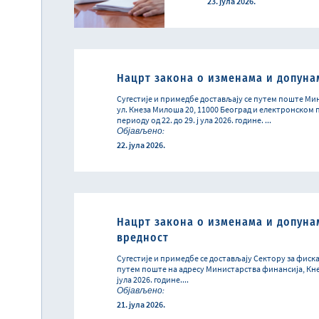
23. јула 2026.
Нацрт закона о изменама и допуна
Сугестије и примедбе достављају се путем поште Ми
ул. Кнеза Милоша 20, 11000 Београд и електронском по
периоду од 22. до 29. ј ула 2026. године. ...
Објављено:
22. јула 2026.
Нацрт закона о изменама и допуна
вредност
Сугестије и примедбе се достављају Сектору за фискал
путем поште на адресу Министарства финансија, Кнеза
јула 2026. године....
Објављено:
21. јула 2026.