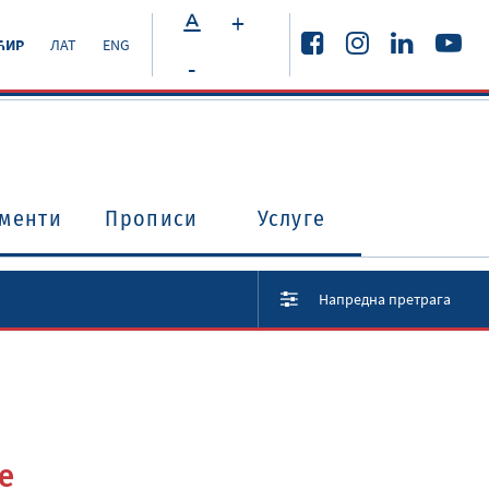
+
ЋИР
ЛАТ
ENG
-
менти
Прописи
Услуге
Напредна претрага
е