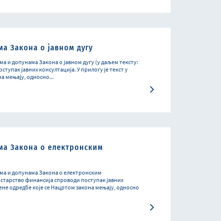
а Закона о јавном дугу
а и допунама Закона о јавном дугу (у даљем тексту:
тупак јавних консултација. У прилогу је текст у
а мењају, односно...
ма Закона о електронским
ама и допунама Закона о електронским
истарство финансија спроводи поступак јавних
љене одредбе које се Нацртом закона мењају, односно