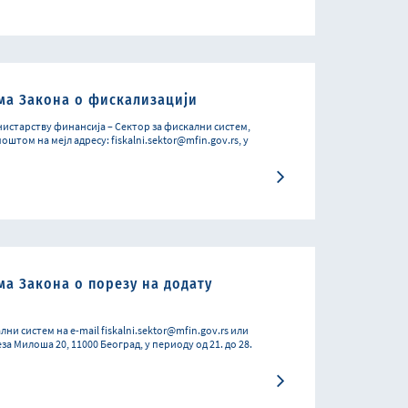
ма Закона о фискализацији
нистарству финансија – Сектор за фискални систем,
штом на мејл адресу: fiskalni.sektor@mfin.gov.rs, у
ма Закона о порезу на додату
ни систем на e-mail fiskalni.sektor@mfin.gov.rs или
 Милоша 20, 11000 Београд, у периоду од 21. до 28.