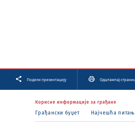
Facebook
Twitter
LinkedIn
Подели презентацију
Одштампај страни
Корисне информације за грађане
Грађански буџет
Најчешћа питањ