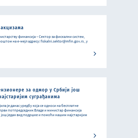
 акцизама
нистарству финансија – Сектор за фискални систем,
штом на е-мејл адресу: fiskalni.sektor@mfin.gov.rs , у
ензионере за одмор у Србији још
најстаријим суграђанима
ила је данас уредбу која се односи на бесплатне
а први потпредседник Владе и министар финансија
то још један вид подршке и помоћи нашим најстаријим