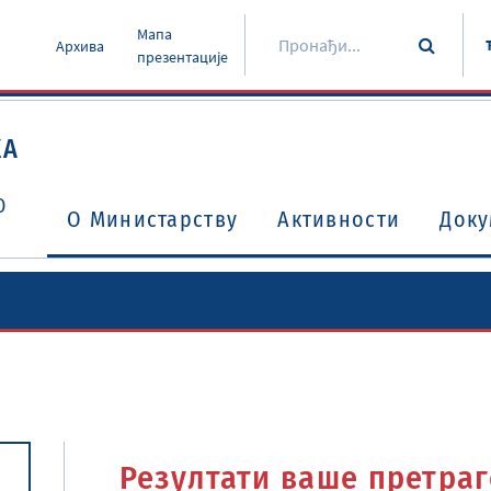
Мапа
Архива
презентације
КА
О
O Министарству
Активности
Доку
Уговори о избегавању двоструког опорезивања
Потврђени међународни уговори и споразуми
Резултати ваше претраг