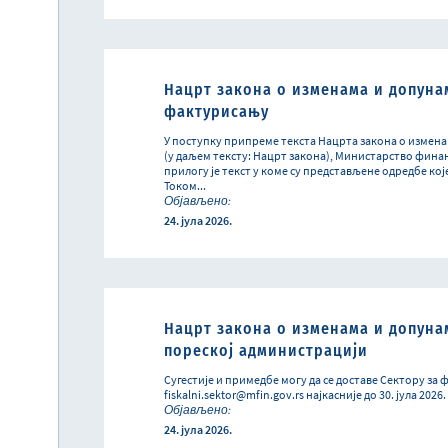
Нацрт закона о изменама и допуна
фактурисању
У поступку припреме текста Нацрта закона о измен
(у даљем тексту: Нацрт закона), Министарство финан
прилогу је текст у коме су представљене одредбе ко
Током...
Објављено:
24. јула 2026.
Нацрт закона о изменама и допуна
пореској администрацији
Сугестије и примедбе могу да се доставе Сектору за
fiskalni.sektor@mfin.gov.rs најкасније до 30. јула 2026
Објављено:
24. јула 2026.