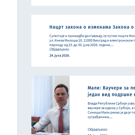
Нацрт закона о изменама Закона о
Сугестије и примедбе достављају се путем поште Ми
ул. Кнеза Милоша 20, 11000 Београд и електронском по
периоду од 23. до 30. јула 2026. године....
Објављено:
24. јула 2026.
Мали: Ваучери за п
један вид подршке 
Влада Републике Србије усвој
ваучере за одмор у Србији, 
Синиша Мали рекао је да је 
суграђанима,...
Објављено: