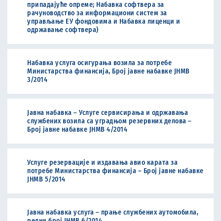
припадајуће опреме; Набавка софтвера за
рачуноводство за информациони систем за
управљање ЕУ фондовима и Набавка лиценци и
одржавање софтвера)
Набавка услуга осигурања возила за потребе
Министарства финансија, Број јавне набавке ЈНМВ
3/2014
Јавна набавка – Услуге сервисирања и одржавања
службених возила са уградњом резервних делова –
Број јавне набавке ЈНМВ 4/2014
Услуге резервације и издавања авио карата за
потребе Министарства финансија – Број јавне набавке
ЈНМВ 5/2014
Јавна набавка услуга – прање службених аутомобила,
редни број ЈНМВ 6/2014