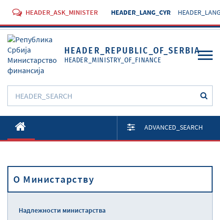
HEADER_ASK_MINISTER
HEADER_LANG_CYR
HEADER_LANG
HEADER_REPUBLIC_OF_SERBIA
HEADER_MINISTRY_OF_FINANCE
O Министарству
ADVANCED_SEARCH
Активности
Документи
O Министарству
Прописи
Услуге
Надлежности министарства