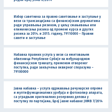
Избор саветника за правно саветовање и заступање у
вези са трансакцијама са финансијским дериватима
ради управљања ризиком, у циљу смањивања или
елиминисања ризика од промене курса и других
ризика за 2014. и 2015. годину, 79110000 – Правни
савети и заступање
Набавка правних услуга у вези са емитовањем
обвезница Републике Србије на међународном
финансијском тржишту, применом отвореног
поступка, ради закључења оквирног споразума –
79100000
Јавна набавка – услуга одржавања рачунарске опреме
и мултифункционалних уређаја и фотокопир апарата,
са уградњом оригиналних резервних делова у
поступку по партијама, Број јавне набавке ЈНМВ 7/2014