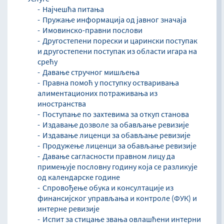
Најчешћа питања
Пружање информација од јавног значаја
Имовинско-правни послови
Другостепени порески и царински поступак
и другостепени поступак из области игара на
срећу
Давање стручног мишљења
Правна помоћ у поступку остваривања
алиментационих потраживања из
иностранства
Поступање по захтевима за откуп станова
Издавање дозволе за обављање ревизије
Издавање лиценци за обављање ревизије
Продужење лиценци за обављање ревизије
Давање сагласности правном лицу да
примењује пословну годину која се разликује
од календарске године
Спровођење обука и консултације из
финансијског управљања и контроле (ФУК) и
интерне ревизије
Испит за стицање звања овлашћени интерни