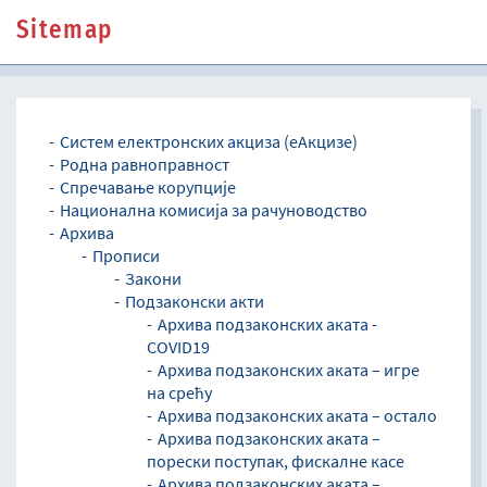
Sitemap
Систем електронских акциза (eАкцизе)
Родна равноправност
Спречавање корупције
Национална комисија за рачуноводство
Архива
Прописи
Закони
Подзаконски акти
Архива подзаконских аката -
COVID19
Архива подзаконских аката – игре
на срећу
Архива подзаконских аката – остало
Архива подзаконских аката –
порески поступак, фискалне касе
Архива подзаконских аката –