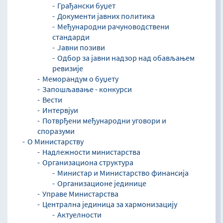
Грађански буџет
Документи јавних политика
Међународни рачуноводствени
стандарди
Јавни позиви
Одбор за јавни надзор над обављањем
ревизије
Меморандум о буџету
Запошљавање - конкурси
Вести
Интервјуи
Потврђени међународни уговори и
споразуми
O Министарству
Надлежности министарства
Организациона структура
Министар и Министарство финансија
Организационе јединице
Управе Министарства
Централна јединица за хармонизацију
Актуелности