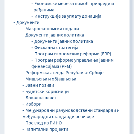
Економске мере за помоћ привреди и
грађанима
Инструкције за уплату донација
Документи
Макроекономски подаци
Документи јавних политика
Документи јавних политика
Фискална стратегија
Програм економских реформи (ERP)
Програм реформе управљања јавним
финансијама (PFM)
Реформска агенда Републике Србије
Мишљења и објашњења
Јавни позиви
Буџетски корисници
Локална власт
Избори
Међународни рачуноводствени стандарди и
међународни стандарди ревизије
Преглед из РИНО
Капитални пројекти