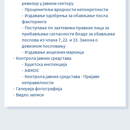
ревизор у јавном сектору
Проценитељи вредности непокретности
Издавање одобрења за обављање посла
факторинга
Поступање по захтевима правних лица за
прибављање сагласности Владе за обављање
послова из члана 7, 22. и 33. Закона о
девизном пословању
Издавање акцизних маркица
Контрола јавних средстава
Буџетска инспекција
АФКОС
Контрола јавних средстава - Пријаве
неправилности
Галерија фотографија
Видео записи