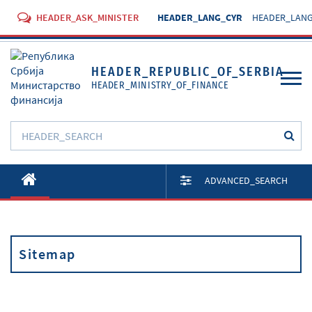
HEADER_ASK_MINISTER
HEADER_LANG_CYR
HEADER_LANG
HEADER_REPUBLIC_OF_SERBIA
HEADER_MINISTRY_OF_FINANCE
O Министарству
ADVANCED_SEARCH
Активности
Документи
Sitemap
Прописи
Услуге