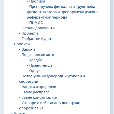
Прописи
Препоручена фискална и друштвена
дисконтна стопа и препоручена дужина
референтног периода
ПИМИС
Остали документи
Пројекти
Грађански буџет
Прописи
Закони
Подзаконски акти
Уредбе
Правилници
Одлуке
Потврђени међународни уговори и
споразуми
Нацрти и предлози
Јавне расправе
Јавне консултације
Уговори о избегавању двоструког
опорезивања
Услуге