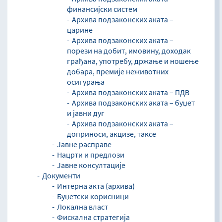
финансијски систем
Архива подзаконских аката –
царине
Архива подзаконских аката –
порези на добит, имовину, доходак
грађана, употребу, држање и ношење
добара, премије неживотних
осигурања
Архива подзаконских аката – ПДВ
Архива подзаконских аката – буџет
и јавни дуг
Архива подзаконских аката –
доприноси, акцизе, таксе
Јавне расправе
Нацрти и предлози
Јавне консултације
Документи
Интерна акта (архива)
Буџетски корисници
Локална власт
Фискална стратегија