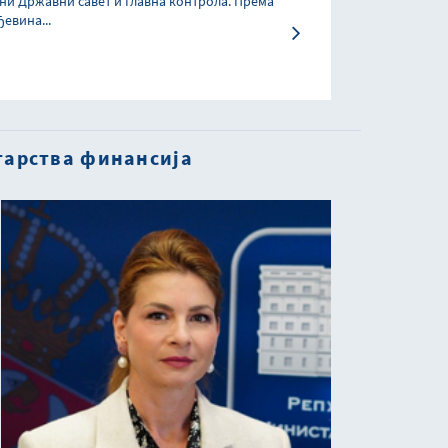
ни Државни савет и Главна контрола. Према
ђевина...
тарства финансија