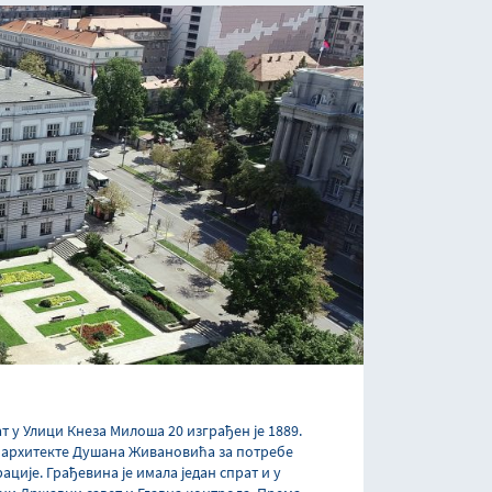
т у Улици Кнеза Милоша 20 изграђен је 1889.
у архитекте Душана Живановића за потребе
ције. Грађевина је имала један спрат и у