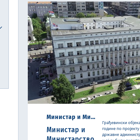
Министар и Министарство финансија
Грађевински објека
Министар и
године по пројект
државне администра
Министарство