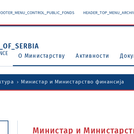
FOOTER_MENU_CONTROL_PUBLIC_FONDS
HEADER_TOP_MENU_ARCHI
_OF_SERBIA
NCE
O Министарству
Активности
Доку
ктура
Министар и Министарство финансија
Уговори о избегавању двоструког опорезивања
Потврђени међународни уговори и споразуми
Министар и Министарст