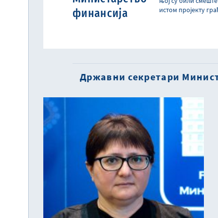
њој су били смеште
истом пројекту гра
финансија
Државни секретари Минис