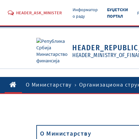
Информатор
БУЏЕТСКИ
HEADER_ASK_MINISTER
о раду
ПОРТАЛ
HEADER_REPUBLIC
HEADER_MINISTRY_OF_FINA
O Министарству
Организациона стру
O Министарству