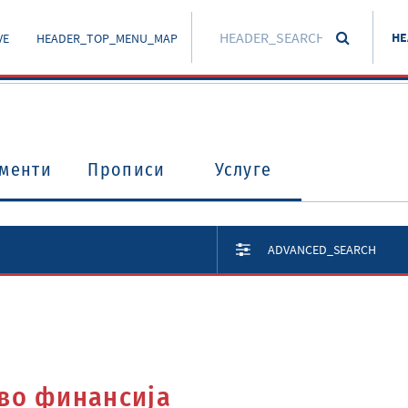
HE
VE
HEADER_TOP_MENU_MAP
менти
Прописи
Услуге
ADVANCED_SEARCH
во финансија