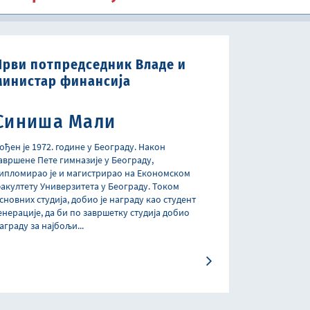
Давање сагласности правном лицу да примењује пословну годину која се разликује од календарске године
Испит за стицање звања овлашћени интерни ревизор у јавном сектору
Другостепени порески и царински поступак и другостепени поступак из области игара на срећу
Спровођење обука и консултације из финансијског управљања и контроле (ФУК) и интерне ревизије
Поступање по захтевима правних лица за прибављање сагласности Владе за обављање послова из члана 7, 22. и 33. Закона о девизном пословању
Правна помоћ у поступку остваривања алиментационих потраживања из иностранства
Први потпредседник Владе и
министар финансија
Синиша Мали
ођен је 1972. године у Београду. Након
авршене Пете гимназије у Београду,
ипломирао је и магистрирао на Економском
акултету Универзитета у Београду. Током
сновних студија, добио је награду као студент
енерације, да би по завршетку студија добио
аграду за најбољи...