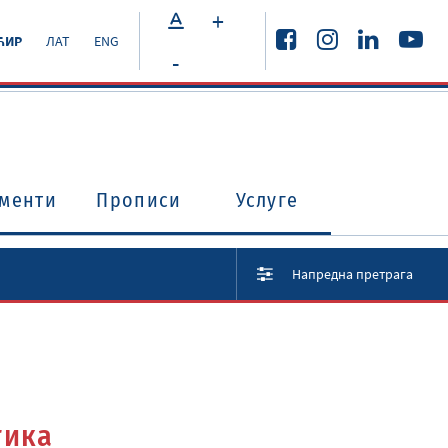
+
ЋИР
ЛАТ
ENG
-
менти
Прописи
Услуге
Напредна претрага
тика