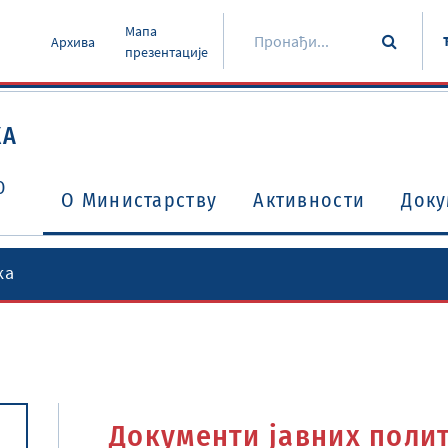
Мапа
Архива
презентације
КА
О
O Министарству
Активности
Доку
ка
Уговори о избегавању двоструког опорезивања
Потврђени међународни уговори и споразуми
Документи јавних поли