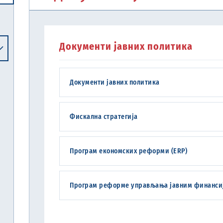
Централна јединица за хармонизацију
Документи јавних политика
Реформска агенда Републике Србије
Систем електронских акциза (eАкцизе)
Међународни рачуноводствени стандарди и међународни стандарди ревизије
Национална комисија за рачуноводство
Документи јавних политика
Фискална стратегија
Програм економских реформи (ERP)
Програм реформе управљања јавним финансиј