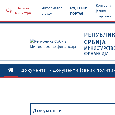
Контрола
Информатор
БУЏЕТСКИ
Питајте
јавних
министра
о раду
ПОРТАЛ
средстава
РЕПУБЛИ
СРБИЈА
МИНИСТАРСТВ
ФИНАНСИЈА
Документи
Документи јавних полити
Документи