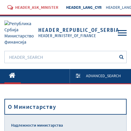
HEADER_ASK_MINISTER
HEADER_LANG_CYR
HEADER_LANG
HEADER_REPUBLIC_OF_SERBIA
HEADER_MINISTRY_OF_FINANCE
O Министарству
ADVANCED_SEARCH
Активности
Документи
O Министарству
Прописи
Услуге
Надлежности министарства