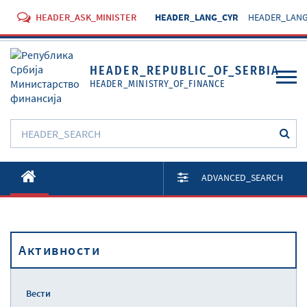
HEADER_ASK_MINISTER
HEADER_LANG_CYR
HEADER_LANG
HEADER_REPUBLIC_OF_SERBIA
HEADER_MINISTRY_OF_FINANCE
O Министарству
ADVANCED_SEARCH
Активности
Документи
Активности
Прописи
Услуге
Вести