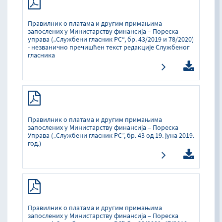
Правилник о платама и другим примањима
запослених у Министарству финансија – Пореска
управа („Службени гласник РС“, бр. 43/2019 и 78/2020)
- незванично пречишћен текст редакције Службеног
гласника
Правилник о платама и другим примањима
запослених у Министарству финансија – Пореска
Управа („Службени гласник РС”, бр. 43 од 19. јуна 2019.
год.)
Правилник о платама и другим примањима
запослених у Министарству финансија – Пореска