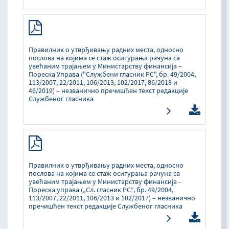
Правилник о утврђивању радних места, односно
послова на којима се стаж осигурања рачуна са
увећаним трајањем у Министарству финансија –
Пореска Управа ("Службени гласник РС", бр. 49/2004,
113/2007, 22/2011, 106/2013, 102/2017, 86/2018 и
46/2019) – незванично пречишћен текст редакције
Службеног гласника
Правилник о утврђивању радних места, односно
послова на којима се стаж осигурања рачуна са
увећаним трајањем у Министарству финансија -
Пореска управа („Сл. гласник РС“, бр. 49/2004,
113/2007, 22/2011, 106/2013 и 102/2017) – незванично
пречишћен текст редакције Службеног гласника