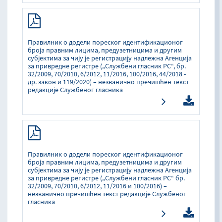
Правилник о додели пореског идентификационог
броја правним лицима, предузетницима и другим
субјектима за чију је регистрацију надлежна Агенција
за привредне регистре („Службени гласник РС“, бр.
32/2009, 70/2010, 6/2012, 11/2016, 100/2016, 44/2018 -
др. закон и 119/2020) – незванично пречишћен текст
редакције Службеног гласника
Правилник о додели пореског идентификационог
броја правним лицима, предузетницима и другим
субјектима за чију је регистрацију надлежна Агенција
за привредне регистре („Службени гласник РС“ бр.
32/2009, 70/2010, 6/2012, 11/2016 и 100/2016) –
незванично пречишћен текст редакције Службеног
гласника