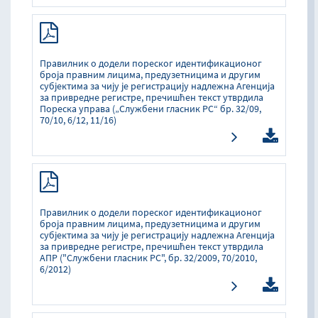
Правилник о додели пореског идентификационог
броја правним лицима, предузетницима и другим
субјектима за чију је регистрацију надлежна Агенција
за привредне регистре, пречишћен текст утврдила
Пореска управа („Службени гласник РС“ бр. 32/09,
70/10, 6/12, 11/16)
Правилник о додели пореског идентификационог
броја правним лицима, предузетницима и другим
субјектима за чију је регистрацију надлежна Агенција
за привредне регистре, пречишћен текст утврдила
АПР ("Службени гласник РС", бр. 32/2009, 70/2010,
6/2012)