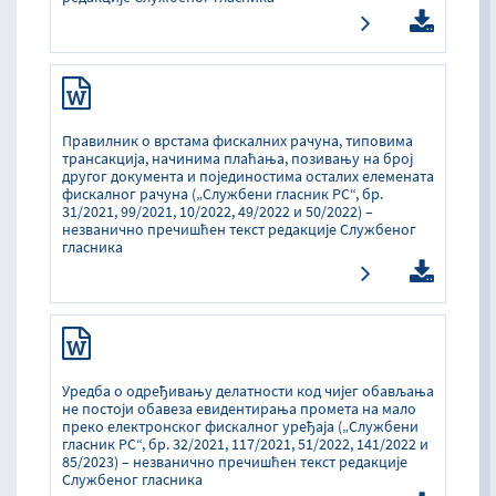
Правилник о врстама фискалних рачуна, типовима
трансакција, начинима плаћања, позивању на број
другог документа и појединостима осталих елемената
фискалног рачуна („Службени гласник РС“, бр.
31/2021, 99/2021, 10/2022, 49/2022 и 50/2022) –
незванично пречишћен текст редакције Службеног
гласника
Уредба о одређивању делатности код чијег обављања
не постоји обавеза евидентирања промета на мало
преко електронског фискалног уређаја („Службени
гласник РС“, бр. 32/2021, 117/2021, 51/2022, 141/2022 и
85/2023) – незванично пречишћен текст редакције
Службеног гласника