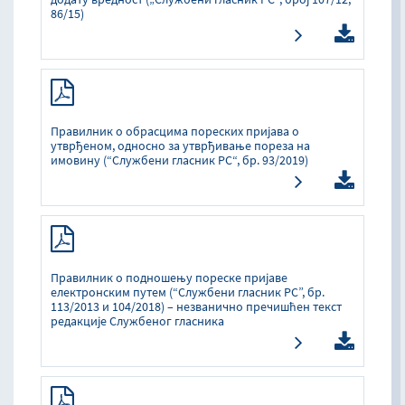
86/15)
Правилник о обрасцима пореских пријава о
утврђеном, односно за утврђивање пореза на
имовину (“Службени гласник РС“, бр. 93/2019)
Правилник о подношењу пореске пријаве
електронским путем (“Службени гласник РС”, бр.
113/2013 и 104/2018) – незванично пречишћен текст
редакције Службеног гласника