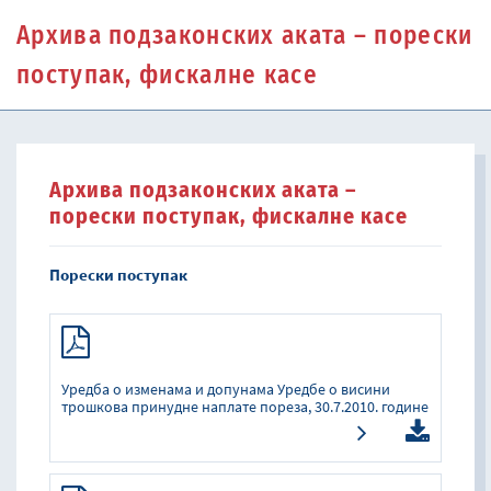
Архива подзаконских аката – порески
поступак, фискалне касе
Архива подзаконских аката –
порески поступак, фискалне касе
Порески поступак
Уредба о изменама и допунама Уредбе о висини
трошкова принудне наплате порезa, 30.7.2010. године