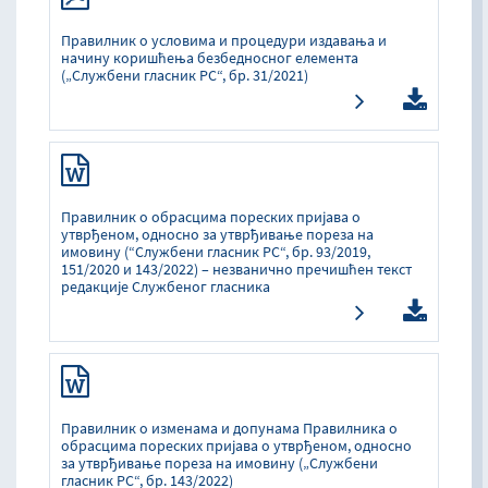
Правилник о условима и процедури издавања и
начину коришћења безбедносног елемента
(„Службени гласник РС“, бр. 31/2021)
Правилник о обрасцима пореских пријава о
утврђеном, односно за утврђивање пореза на
имовину (“Службени гласник РС“, бр. 93/2019,
151/2020 и 143/2022) – незванично пречишћен текст
редакције Службеног гласника
Правилник о изменама и допунама Правилника о
обрасцима пореских пријава о утврђеном, односно
за утврђивање пореза на имовину („Службени
гласник РС“, бр. 143/2022)