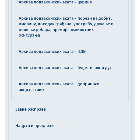
Архива подзаконских аката – царине
Архива подзаконских аката – порези на добит,
имовину, доходак грађана, употребу, држање и
ношење добара, премије неживотних
осигурања
Архива подзаконских аката – ПДВ
Архива подзаконских аката – буџет и јавни дуг
Архива подзаконских аката – доприноси,
акцизе, таксе
Јавне расправе
Нацрти и предлози