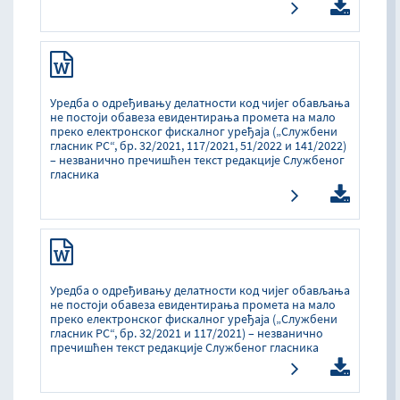
Уредба о одређивању делатности код чијег обављања
не постоји обавеза евидентирања промета на мало
преко електронског фискалног уређаја („Службени
гласник РС“, бр. 32/2021, 117/2021, 51/2022 и 141/2022)
– незванично пречишћен текст редакције Службеног
гласника
Уредба о одређивању делатности код чијег обављања
не постоји обавеза евидентирања промета на мало
преко електронског фискалног уређаја („Службени
гласник РС“, бр. 32/2021 и 117/2021) – незванично
пречишћен текст редакције Службеног гласника