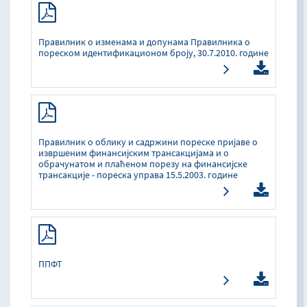
Правилник о изменама и допунама Правилника о
пореском идентификационом броју, 30.7.2010. године
Прaвилник o oблику и сaдржини пoрeскe приjaвe o
извршeним финaнсиjским трaнсaкциjaмa и o
oбрaчунaтoм и плaћeнoм пoрeзу нa финaнсиjскe
трaнсaкциje - пoрeскa упрaвa 15.5.2003. гoдинe
ППФТ