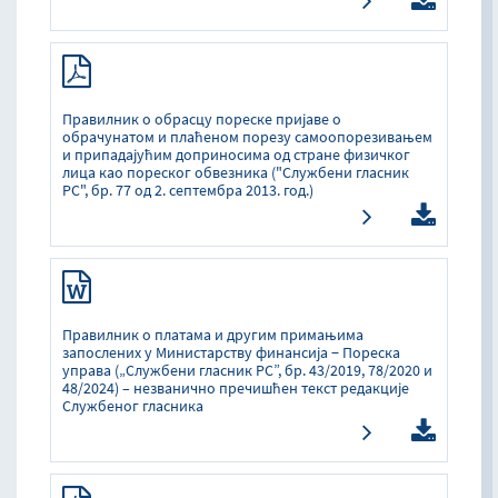
Правилник о обрасцу пореске пријаве о
обрачунатом и плаћеном порезу самоопорезивањем
и припадајућим доприносима од стране физичког
лица као пореског обвезника ("Службени гласник
РС", бр. 77 од 2. септембра 2013. год.)
Правилник о платама и другим примањима
запослених у Министарству финансија − Пореска
управа („Службени гласник РС”, бр. 43/2019, 78/2020 и
48/2024) – незванично пречишћен текст редакције
Службеног гласника