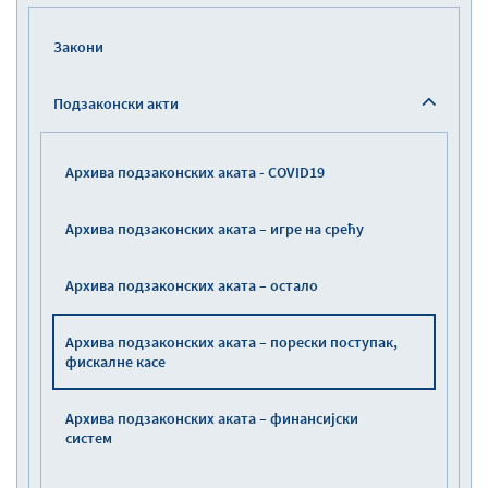
Закони
Подзаконски акти
Архива подзаконских аката - COVID19
Архива подзаконских аката – игре на срећу
Архива подзаконских аката – остало
Архива подзаконских аката – порески поступак,
фискалне касе
Архива подзаконских аката – финансијски
систем