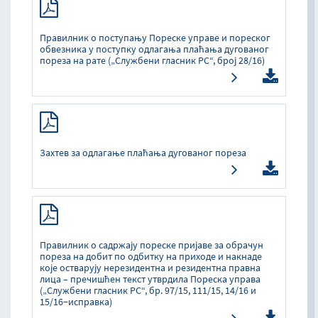
Правилник о поступању Пореске управе и пореског
обвезника у поступку одлагања плаћања дугованог
пореза на рате („Службени гласник РС“, број 28/16)
Захтев за одлагање плаћања дугованог пореза
Правилник о садржају пореске пријаве за обрачун
пореза на добит по одбитку на приходе и накнаде
које остварују нерезидентна и резидентна правна
лица – пречишћен текст утврдила Пореска управа
(„Службени гласник РС“, бр. 97/15, 111/15, 14/16 и
15/16−исправка)