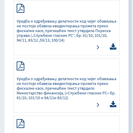
Уредба о одређивању делатности код чијег обављања
не постоји обавеза евидентирања промета преко
фискалне касе, пречишћен текст утврдила Пореска
управа („Службени гласник РС“, бр. 61/10, 101/10,
94/11, 83/12 ,59/13, 100/14)
Уредба о одређивању делатности код чијег обављања
не постоји обавеза евидентирања промета преко
фискалне касе, пречишћен текст утврдило
Министарство финансија, («Службени гласник РС» бр.
61/10, 101/10 и 94/11и 83/12)