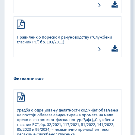
Прaвилник o пoрeскoм рaчунoвoдству (“Службeни
глaсник РС”, бр. 103/2011)
Фискалне касе
Уредба о одређивању делатности код чијег обављања
не постоји обавеза евидентирања промета на мало
преко електронског фискалног уређаја („Службени
гласник РС“, бр. 32/2021, 117/2021, 51/2022, 141/2022,
85/2023 и 99/2024) – незванично пречишћен текст
редакције Службеног гласника