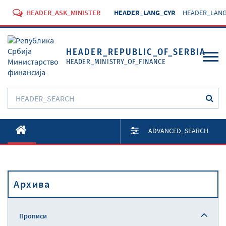
HEADER_ASK_MINISTER
HEADER_LANG_CYR
HEADER_LANG
HEADER_REPUBLIC_OF_SERBIA
HEADER_MINISTRY_OF_FINANCE
O Министарству
ADVANCED_SEARCH
Активности
Документи
Архива
Прописи
Услуге
Прописи