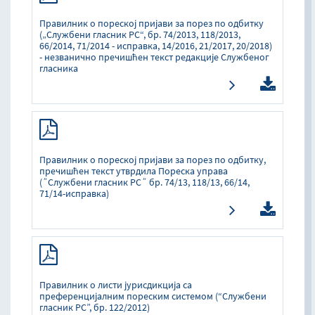
Правилник о пореској пријави за порез по одбитку
(„Службени гласник РС“, бр. 74/2013, 118/2013,
66/2014, 71/2014 - исправка, 14/2016, 21/2017, 20/2018)
- незванично пречишћен текст редакције Службеног
гласника
Правилник о пореској пријави за порез по одбитку,
пречишћен текст утврдила Пореска управа
(˝Службени гласник РС˝ бр. 74/13, 118/13, 66/14,
71/14-исправка)
Прaвилник o листи jурисдикциja сa
прeфeрeнциjaлним пoрeским систeмoм (“Службeни
глaсник РС”, бр. 122/2012)