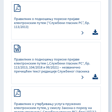
Прaвилник o пoднoшeњу пoрeскe приjaвe
eлeктрoнским путeм (“Службeни глaсник РС”, бр.
113/2013)
Правилник о подношењу пореске пријаве
електронским путем („Службени гласник РС“, бр.
113/2013, 104/2018 и 99/2021) – незванично
пречишћен текст редакције Службеног гласника
Правилник о утврђивању услуга пружених
електронским путем, у смислу Закона о порезу на
додату вредност („Службени гласник РС“, број 107/12,