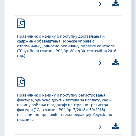
Правилник о начину и поступку достављања и
садржини обавештења Пореске управе о
отпочињању, односно окончању пореске контроле
("Службени гласник РС", бр. 80 од 30. септембра 2016.
год.)
Правилник о начину и поступку регистровања
фактура, односно других захтева за исплату, као и
начину вођења и садржају централног регистра
фактура ("Сл. гласник РС", бр. 7/2018 и 59/2018) -
незванично пречишћен текст редакције Службеног
гласника