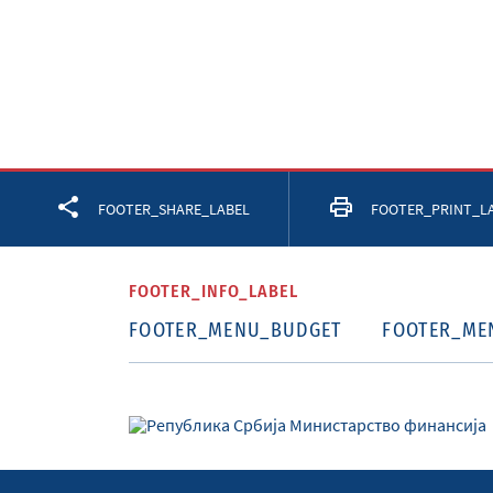
Facebook
Twitter
LinkedIn
FOOTER_SHARE_LABEL
FOOTER_PRINT_L
FOOTER_INFO_LABEL
FOOTER_MENU_BUDGET
FOOTER_ME