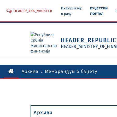
Информатор
БУЏЕТСКИ
HEADER_ASK_MINISTER
о раду
ПОРТАЛ
HEADER_REPUBLIC
HEADER_MINISTRY_OF_FINA
Архива
Меморандум о буџету
Архива