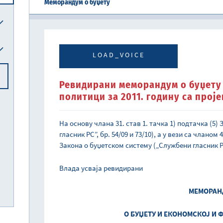
Меморандум о буџету
Централна јединица за хармонизацију
Реформска агенда Републике Србије
Систем електронских акциза (eАкцизе)
Међународни рачуноводствени стандарди и међународни стандарди ревизије
Национална комисија за рачуноводство
LOAD_VOICE
Ревидирани меморандум о буџету 
политици за 2011. годину са проје
На основу члана 31. став 1. тачка 1) подтачка (5
гласник РС”, бр. 54/09 и 73/10), а у вези са члано
Закона о буџетском систему („Службени гласник РС
Влада усваја ревидирани
МЕМОРАН
О БУЏЕТУ И ЕКОНОМСКОЈ И