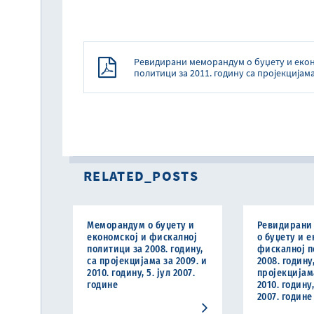
Ревидирани меморандум о буџету и екон
политици за 2011. годину са пројекцијама 
RELATED_POSTS
Меморандум о буџету и
Ревидирани
економској и фискалној
о буџету и е
политици за 2008. годину,
фискалној п
са пројекцијама за 2009. и
2008. годину,
2010. годину, 5. јул 2007.
пројекцијама
године
2010. годину
2007. године