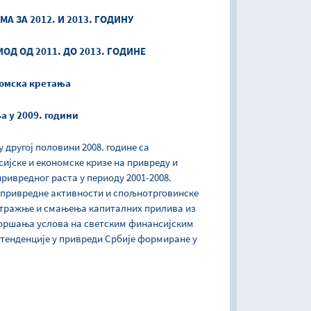
МА ЗА 2012. И 2013. ГОДИНУ
ОД ОД 2011. ДО 2013. ГОДИНЕ
номска кретања
а у 2009. години
 другој половини 2008. године са
јске и економске кризе на привреду и
привредног раста у периоду 2001-2008.
 привредне активности и спољнотрговинске
 тражње и смањења капиталних прилива из
горшања услова на светским финансијским
тенденције у привреди Србије формиране у