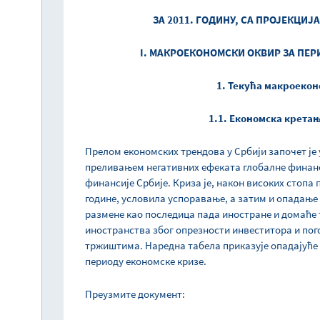
ЗА 2011. ГОДИНУ, СА ПРОЈЕКЦИЈА
I. МАКРОЕКОНОМСКИ ОКВИР ЗА ПЕРИ
1. Текућа макроеко
1.1. Економска кретањ
Прелом економских трендова у Србији започет је у
преливањем негативних ефеката глобалне финанси
финансије Србије. Криза је, након високих стопа 
године, условила успоравање, а затим и опадање
размене као последица пада иностране и домаће
иностранства због опрезности инвеститора и по
тржиштима. Наредна табела приказује опадајуће 
периоду економске кризе.
Преузмите документ: