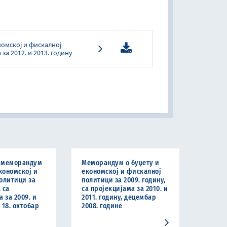
омској и фискалној
за 2012. и 2013. годину
 меморандум
Меморандум о буџету и
кономској и
економској и фискалној
олитици за
политици за 2009. годину,
 са
са пројекцијама за 2010. и
 за 2009. и
2011. годину, децембар
, 18. октобар
2008. године