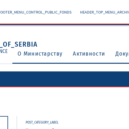
FOOTER_MENU_CONTROL_PUBLIC_FONDS
HEADER_TOP_MENU_ARCHI
_OF_SERBIA
NCE
O Министарству
Активности
Доку
Уговори о избегавању двоструког опорезивања
Потврђени међународни уговори и споразуми
POST_CATEGORY_LABEL