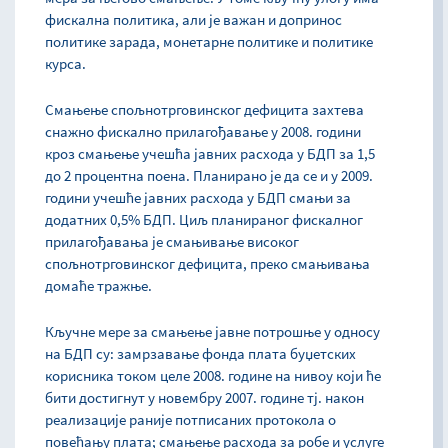
фискална политика, али је важан и допринос
политике зарада, монетарне политике и политике
курса.
Смањење спољнотрговинског дефицита захтева
снажно фискално прилагођавање у 2008. години
кроз смањење учешћа јавних расхода у БДП за 1,5
до 2 процентна поена. Планирано је да се и у 2009.
години учешће јавних расхода у БДП смањи за
додатних 0,5% БДП. Циљ планираног фискалног
прилагођавања је смањивање високог
спољнотрговинског дефицита, преко смањивања
домаће тражње.
Кључне мере за смањење јавне потрошње у односу
на БДП су: замрзавање фонда плата буџетских
корисника током целе 2008. године на нивоу који ће
бити достигнут у новембру 2007. године тј. након
реализације раније потписаних протокола о
повећању плата; смањење расхода за робе и услуге