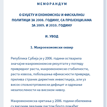
М Е М О Р А Н Д У М
О БУЏЕТУ И ЕКОНОМСКОЈ И ФИСКАЛНОЈ
ПОЛИТИЦИ ЗА 2008. ГОДИНУ, СА ПРОЈЕКЦИЈАМА
ЗА 2009. И 2010. ГОДИНУ
И. УВОД
1. Макроекономски оквир
Република Србија је у 2006. години остварила
значајне макроекономске резултате у погледу
привредног раста, макроекономске стабилности,
раста извоза, побољшања ефикасности привреде,
прилива страних директних инвестиција, али уз
висок спољнотрговински дефицит и одржање
незапослености на високом нивоу.
Макроекономска кретања у 2006. години обележена
су високим реалним растом бруто домаћег