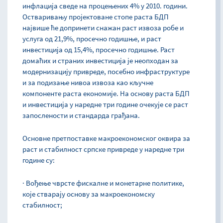
инфлација сведе на процењених 4% у 2010. години.
Остваривању пројектоване стопе раста БДП
највише ће допринети снажан раст извоза робе и
услуга од 21,9%, просечно годишње, и раст
инвестиција од 15,4%, просечно годишње. Раст
домаћих и страних инвестиција је неопходан за
модернизацију привреде, посебно инфраструктуре
и за подизање нивоа извоза као кључне
компоненте раста економије. На основу раста БДП
и инвестиција у наредне три године очекује се раст
запослености и стандарда грађана.
Основне претпоставке макроекономског оквира за
раст и стабилност српске привреде у наредне три
године су:
· Вођење чврсте фискалне и монетарне политике,
које стварају основу за макроекономску
стабилност;