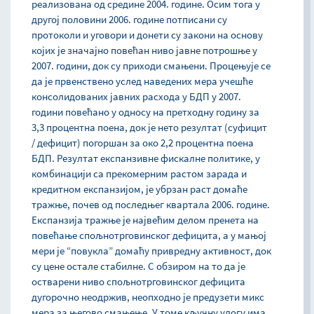
реализована од средине 2004. године. Осим тога у
другој половини 2006. године потписани су
протоколи и уговори и донети су закони на основу
којих је значајно повећан ниво јавне потрошње у
2007. години, док су приходи смањени. Процењује се
да је првенствено услед наведених мера учешће
консолидованих јавних расхода у БДП у 2007.
години повећано у односу на претходну годину за
3,3 процентна поена, док је нето резултат (суфицит
/ дефицит) погоршан за око 2,2 процентна поена
БДП. Резултат експанзивне фискалне политике, у
комбинацији са прекомерним растом зарада и
кредитном експанзијом, је убрзан раст домаће
тражње, почев од последњег квартала 2006. године.
Експанзија тражње је највећим делом пренета на
повећање спољнотрговинског дефицита, а у мањој
мери је “повукла” домаћу привредну активност, док
су цене остале стабилне. С обзиром на то да је
остварени ниво спољнотрговинског дефицита
дугорочно неодржив, неопходно је предузети микс
мера за његово смањење. У томе кључну улогу има