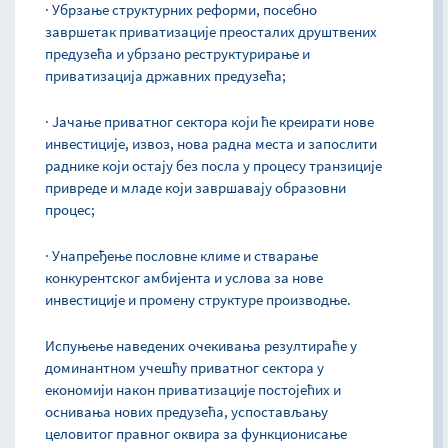
· Убрзање структурних реформи, посебно
завршетак приватизације преосталих друштвених
предузећа и убрзано реструктурирање и
приватизација државних предузећа;
· Јачање приватног сектора који ће креирати нове
инвестиције, извоз, нова радна места и запослити
раднике који остају без посла у процесу транзиције
привреде и младе који завршавају образовни
процес;
· Унапређење пословне климе и стварање
конкурентског амбијента и услова за нове
инвестиције и промену структуре производње.
Испуњење наведених очекивања резултираће у
доминантном учешћу приватног сектора у
економији након приватизације постојећих и
оснивања нових предузећа, успостављању
целовитог правног оквира за функционисање