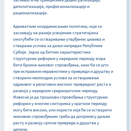
деполитизације, професионализације и
рационализације.
Адекватним координисањем политика, које се
заснивају на раније усвојеним стратегијама
омогућиће се остваривање утврђених циљева и
стварање услова за даљи напредак Републике
Србије. Једна од битних карактеристика
структурних реформи у наредном периоду мора
бити брзина њиховог спровођења, како би се што
пре исправиле неравнотеже у привреди и друштву и
створили неопходни услови за остваривање
одрживог и релативно високог привредног раста и
развоја у наредном средњорочном периоду.
Извесно је да трошкови спровођења структурних
реформи у многим секторима у кратком периоду
могу бити високи, али користи које ће се остварити
њиховим спровођењем треба да допринесу даљем
расту и развоју српске привреде и друштва у
целини.