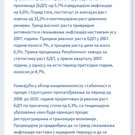
производа (БДП) од 5,7% и редукцијом инфлације
на 6,6%. Поред тога, постигнут је значајан раст
извоза од 31,2% и континуирани раст девизних
резерви. Тренд високог раста привредне
активности и смањивања инфлације настављен је у
2007. години. Процена реалног раста БДП у 2007.
години износи 7%, а процена раста цена на мало
6,5%. Према проценама Републичког завода за
статистику раст БДП, у првом кварталу 2007.
године, у односу на исти период претходне године,
износио је 8,7%.
Узимајући у обзир макроекономску стабилност и
процес структурног прилагођавања за период од
2008. до 2010. године пројектован је реални раст
БДП по просечној стопи од 6,3%, са тенденцијом
убрзавања како буде одмицао процес
реструктурирања и транзиције економије.
Пројекцијом је предвиђено да се тренд смањивања
инфлације настави у наредном периоду и да се