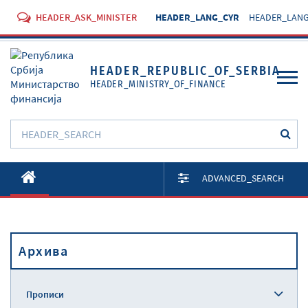
HEADER_ASK_MINISTER
HEADER_LANG_CYR
HEADER_LANG
HEADER_REPUBLIC_OF_SERBIA
HEADER_MINISTRY_OF_FINANCE
O Министарству
ADVANCED_SEARCH
Активности
Документи
Архива
Прописи
Услуге
Прописи