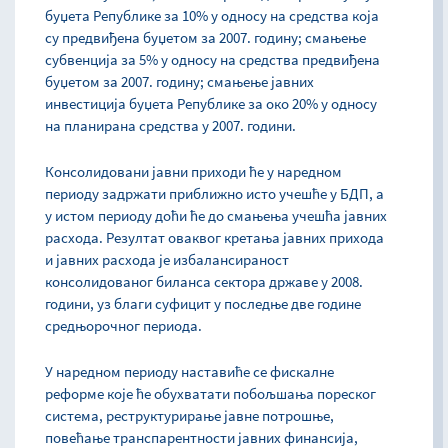
буџета Републике за 10% у односу на средства која
су предвиђена буџетом за 2007. годину; смањење
субвенција за 5% у односу на средства предвиђена
буџетом за 2007. годину; смањење јавних
инвестиција буџета Републике за око 20% у односу
на планирана средства у 2007. години.
Консолидовани јавни приходи ће у наредном
периоду задржати приближно исто учешће у БДП, а
у истом периоду доћи ће до смањења учешћа јавних
расхода. Резултат оваквог кретања јавних прихода
и јавних расхода је избалансираност
консолидованог биланса сектора државе у 2008.
години, уз благи суфицит у последње две године
средњорочног периода.
У наредном периоду наставиће се фискалне
реформе које ће обухватати побољшања пореског
система, реструктурирање јавне потрошње,
повећање транспарентности јавних финансија,