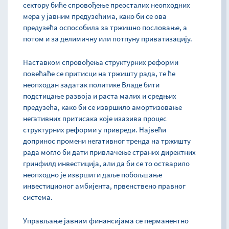
сектору биће спровођење преосталих неопходних
мера у јавним предузећима, како би се ова
предузећа оспособила за тржишно пословање, а
потом и за делимичну или потпуну приватизацију.
Наставком спровођења структурних реформи
повећаће се притисци на тржишту рада, те ће
неопходан задатак политике Владе бити
подстицање развоја и раста малих и средњих
предузећа, како би се извршило амортизовање
негативних притисака које изазива процес
структурних реформи у привреди. Највећи
допринос промени негативног тренда на тржишту
рада могло би дати привлачење страних директних
гринфилд инвестиција, али да би се то остварило
неопходно је извршити даље побољшање
инвестиционог амбијента, првенствено правног
система.
Управљање јавним финансијама се перманентно