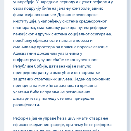
унапређује. У наредном периоду акценат реформи у
овом подручју биће на јачању контроле јавних
финансија оснивањем Државне ревизорске
институције, унапређењу система средњорочног
планирања, смањивању расхода путем реформи
пензијског и других система социјалног осигурања,
повећању ефикасности наплате пореза и
смањивању простора за вршење пореске евазије.
Адекватним државним улагањима у
инфраструктуру повећаће се конкурентност
Републике Србије, дати значајан импулс
привредном расту и омогућити остваривање
зацртаних стратешких циљева. Један од основних
принципа на коме ће се заснивати државна
улагања биће исправљање регионалних
диспаритета у погледу степена привредне
развијености.
Реформа јавне управе ће за циљ имати стварање
ефикасне администрације, при чему ће се реформа
заснивати на принципима децентрализације,