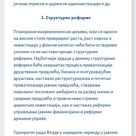
јачање пореске и царинске администрације и др.
3. Структурне реформе
Планирани макроекономски циљеви, који се односе
на високе стопе привредног раста, раст извоза и
инвестиција у фиксни капитал неће бити оствариви
уколико се не настави процес структурних
реформи. Најбитнији задаци у домену структурних
реформи биће завршетак процеса приватизације
друштвених предузећа, банака и осигуравајућих
друштава, наставак реструктурирања и почетак
приватизације јавних предузећа, стварање
повољног пословног амбијента за развој малих и
средњих предузећа и привлачење страних
директних инвестиција, као и наставак реформе
управљања јавним финансијама и реформе
државне управе.
Приоритет рада Владе у наредном периоду у јавном