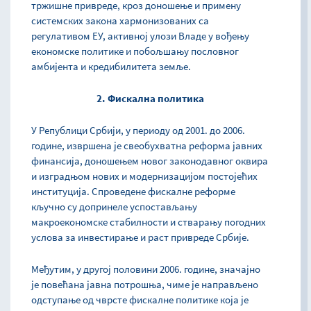
тржишне привреде, кроз доношење и примену
системских закона хармонизованих са
регулативом ЕУ, активној улози Владе у вођењу
економске политике и побољшању пословног
амбијента и кредибилитета земље.
2. Фискална политика
У Републици Србији, у периоду од 2001. до 2006.
године, извршена је свеобухватна реформа јавних
финансија, доношењем новог законодавног оквира
и изградњом нових и модернизацијом постојећих
институција. Спроведене фискалне реформе
кључно су допринеле успостављању
макроекономске стабилности и стварању погодних
услова за инвестирање и раст привреде Србије.
Међутим, у другој половини 2006. године, значајно
је повећана јавна потрошња, чиме је направљено
одступање од чврсте фискалне политике која је