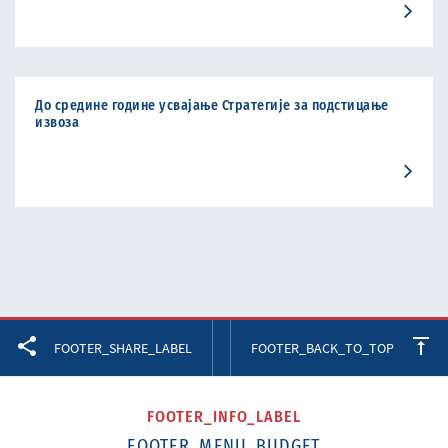
До средине године усвајање Стратегије за подстицање
извоза
Facebook
Twitter
LinkedIn
FOOTER_SHARE_LABEL
FOOTER_BACK_TO_TOP
FOOTER_INFO_LABEL
FOOTER_MENU_BUDGET