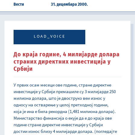
Вести
31. децембара 2000.
LOAD_VOICE
До краја године, 4 милијарде долара
страних директних инвестиција у
Србији
У првих осам месеци ове године, стране директне
инвестиције у Србији премашиле су 3 милијарде 250
милиона долара, што је двоструко веи износ у
односу на остварење у целој претходној години,
која је ина е била рекордна (1,481 милиона долара).
Министарство финансија о екује да е до краја ове
године стране директне инвестиције у Србији
достии износ близу 4 милијарде долара. (погледајте