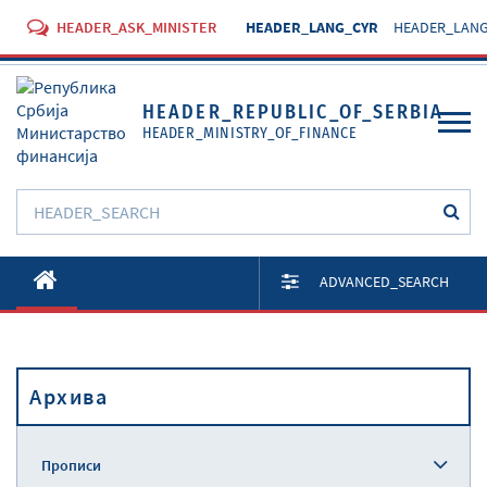
HEADER_ASK_MINISTER
HEADER_LANG_CYR
HEADER_LANG
HEADER_REPUBLIC_OF_SERBIA
HEADER_MINISTRY_OF_FINANCE
O Министарству
ADVANCED_SEARCH
Активности
Документи
Архива
Прописи
Услуге
Прописи