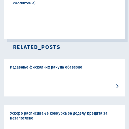
саопштење)
RELATED_POSTS
Издавање фискалних рачуна обавезно
Ускоро расписивање конкурса за доделу кредита за
незапослене