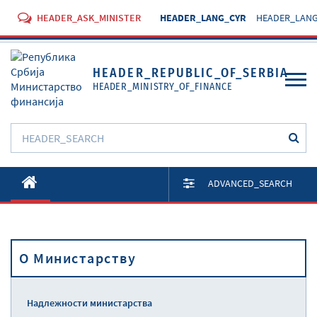
HEADER_ASK_MINISTER
HEADER_LANG_CYR
HEADER_LANG
HEADER_REPUBLIC_OF_SERBIA
HEADER_MINISTRY_OF_FINANCE
O Министарству
ADVANCED_SEARCH
Активности
Документи
O Министарству
Прописи
Услуге
Надлежности министарства