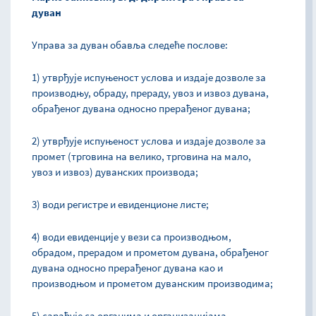
дуван
Управа за дуван обавља следеће послове:
1) утврђује испуњеност услова и издаје дозволе за
производњу, обраду, прераду, увоз и извоз дувана,
обрађеног дувана односно прерађеног дувана;
2) утврђује испуњеност услова и издаје дозволе за
промет (трговина на велико, трговина на мало,
увоз и извоз) дуванских производа;
3) води регистре и евиденционе листе;
4) води евиденције у вези са производњом,
обрадом, прерадом и прометом дувана, обрађеног
дувана односно прерађеног дувана као и
производњом и прометом дуванским производима;
5) сарађује са органима и организацијама