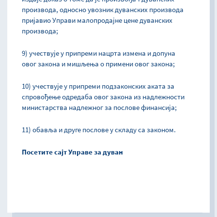
производа, односно увозник дуванских производа
пријавио Управи малопродајне цене дуванских
производа;
9) учествује у припреми нацрта измена и допуна
овог закона и мишљења о примени овог закона;
10) учествује у припреми подзаконских аката за
спровођење одредаба овог закона из надлежности
министарства надлежног за послове финансија;
11) обавља и друге послове у складу са законом.
Посетите сајт Управе за дуван