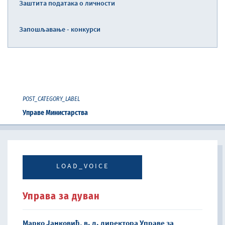
Заштита података о личности
Запошљавање - конкурси
POST_CATEGORY_LABEL
Управе Министарства
LOAD_VOICE
Управа за дуван
Марко Јанковић, в. д. директора Управе за