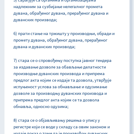
надлежним за сузбијање нелегалног промета
дувана, обрађеног дувана, прерађеног дувана и
дуванских производа;
6) прати стање на тржишту у производњи, обради и
промету дувана, обрађеног дувана, прерађеног
дувана и дуванских производа;
7) стара се о спровођењу поступка јавног тендера
за издавање дозволе за обављање делатности
производње дуванских производа и припрема
предлог акта којим се издаје та дозвола, утврђује
испуњеност услова за обнављање и одузимање
дозволе за производњу дуванских производа и
припрема предлог акта којим се та дозвола
обнавља, односно одузима;
8) стара се о објављивању решења о упису у
регистре који се воде у складу са овим законом и
издаје доказ о томе да је произвођач дуванских