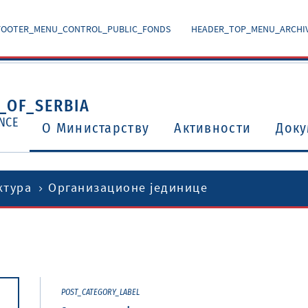
FOOTER_MENU_CONTROL_PUBLIC_FONDS
HEADER_TOP_MENU_ARCHI
_OF_SERBIA
NCE
O Министарству
Активности
Доку
ктура
Организационе јединице
Уговори о избегавању двоструког опорезивања
Потврђени међународни уговори и споразуми
POST_CATEGORY_LABEL