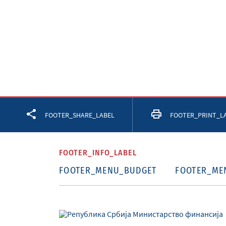
Facebook
Twitter
LinkedIn
FOOTER_SHARE_LABEL
FOOTER_PRINT_L
FOOTER_INFO_LABEL
FOOTER_MENU_BUDGET
FOOTER_ME