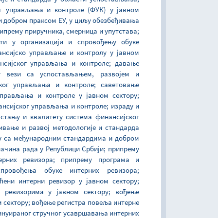
ог управљања и контроле (ФУК) у јавном
и добром праксом ЕУ, у циљу обезбеђивања
рипрему приручника, смерница и упутстава;
ти у организацији и спровођењу обуке
ансијско управљање и контролу у јавном
ансијског управљања и контроле; давање
 вези са успостављањем, развојем и
ког управљања и контроле; саветовање
прављања и контроле у јавном сектору;
ансијског управљања и контроле; израду и
стању и квалитету система финансијског
ивање и развој методологије и стандарда
аду са међународним стандардима и добром
начина рада у Републици Србији; припрему
ерних ревизора; припрему програма и
спровођења обуке интерних ревизора;
ћени интерни ревизор у јавном сектору;
 ревизорима у јавном сектору; вођење
 сектору; вођење регистра повеља интерне
тинуираног стручног усавршавања интерних