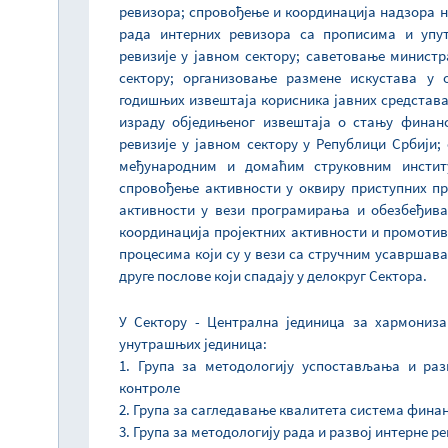
ревизора; спровођење и координација надзора 
рада интерних ревизора са прописима и упут
ревизије у јавном сектору; саветовање минист
сектору; организовање размене искустава у 
годишњих извештаја корисника јавних средстава 
израду обједињеног извештаја о стању финан
ревизије у јавном сектору у Републици Србији
међународним и домаћим струковним инстит
спровођење активности у оквиру приступних пр
активности у вези програмирања и обезбеђив
координација пројектних активности и промоти
процесима који су у вези са стручним усавршав
друге послове који спадају у делокруг Сектора.
У Сектору - Централна јединица за хармониза
унутрашњих јединица:
1. Група за методологију успостављања и ра
контроле
2. Група за сагледавање квалитета система фина
3. Група за методологију рада и развој интерне ре