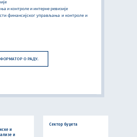
зије
ања и контроле и интерне ревизије
асти финансијског управљања и контроле и
ФОРМАТОР О РАДУ.
Сектор буџета
мске и
ализе и