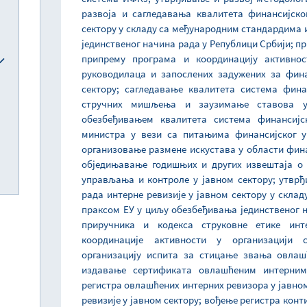
развоја и сагледавања квалитета финансијск
сектору у складу са међународним стандардима 
јединственог начина рада у Републици Србији; п
припрему програма и координацију активнос
руководилаца и запослених задужених за фин
сектору; сагледавање квалитета система фин
стручних мишљења и заузимање ставова у
обезбеђивањем квалитета система финансијс
министра у вези са питањима финансијског у
организовање размене искустава у области фин
обједињавање годишњих и других извештаја о 
управљања и контроле у јавном сектору; утврђ
рада интерне ревизије у јавном сектору у скл
праксом ЕУ у циљу обезбеђивања јединственог 
приручника и кодекса струковне етике инт
координације активности у организацији 
организацију испита за стицање звања овлаш
издавање сертификата овлашћеним интерним
регистра овлашћених интерних ревизора у јавном
ревизије у јавном сектору; вођење регистра кон