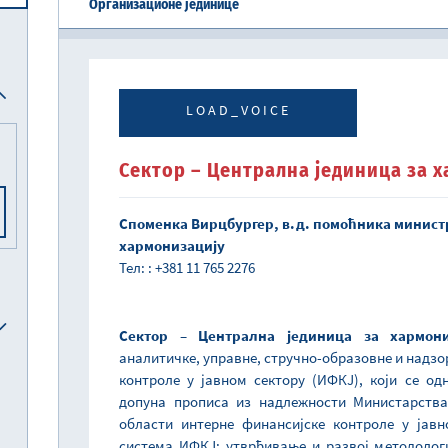
Организационе јединице
Централна јединица за хармонизацију
Реформска агенда Републике Србије
Систем електронских акциза (eАкцизе)
Међународни рачуноводствени стандарди и међународни стандарди ревизије
Национална комисија за рачуноводство
LOAD_VOICE
Сектор – Централна јединица за 
Споменка Вирцбургер, в.д. помоћника министр
хармонизацију
Тел: : +381 11 765 2276
Сектор – Централна јединица за хармон
аналитичке, управне, стручно-образовне и надзо
контроле у јавном сектору (ИФКЈ), који се о
допуна прописа из надлежности Министарства
области интерне финансијске контроле у јавн
система ИФКЈ; утврђивање и развој методолог