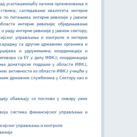
над усаглашеношћу начина организовања и
ствима; сагледавање квалитета интерне
ра по питањима интерне ревизије у јавном
области интерне ревизије; обједињавање
о раду интерне ревизије у јавном сектору;
сијског управљања и контроле и интерне
; сарадњу са другим државним органима и
уцијама и удружењима; координација и
еговора са ЕУ у делу ИФКЈ; координација
ања донаторске подршке у области ИФКЈ,
вних активности из области ИФКЈ учешће у
ањем државних службеника у Сектору као и
цију обављају се послови у оквиру ужих
звоја система финансијског управљања и
нсијског управљања и контроле
визије