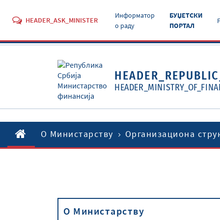
Информатор
БУЏЕТСКИ
HEADER_ASK_MINISTER
о раду
ПОРТАЛ
HEADER_REPUBLIC
HEADER_MINISTRY_OF_FINA
O Министарству
Организациона стру
O Министарству