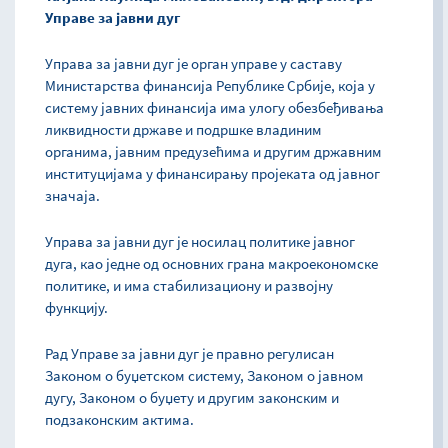
Управе за јавни дуг
Управа за јавни дуг је орган управе у саставу
Министарства финансија Републике Србије, која у
систему јавних финансија има улогу обезбеђивања
ликвидности државе и подршке владиним
органима, јавним предузећима и другим државним
институцијама у финансирању пројеката од јавног
значаја.
Управа за јавни дуг је носилац политике јавног
дуга, као једне од основних грана макроекономске
политике, и има стабилизациону и развојну
функцију.
Рад Управе за јавни дуг је правно регулисан
Законом о буџетском систему, Законом о јавном
дугу, Законом о буџету и другим законским и
подзаконским актима.