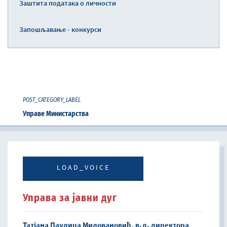
Заштита података о личности
Запошљавање - конкурси
POST_CATEGORY_LABEL
Управе Министарства
LOAD_VOICE
Управа за јавни дуг
Татјана Паулица Миловановић, в.д. директора