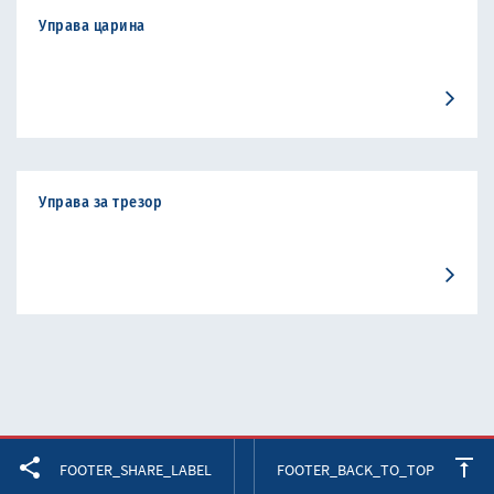
Управа царина
Управа за трезор
Facebook
Twitter
LinkedIn
FOOTER_SHARE_LABEL
FOOTER_BACK_TO_TOP