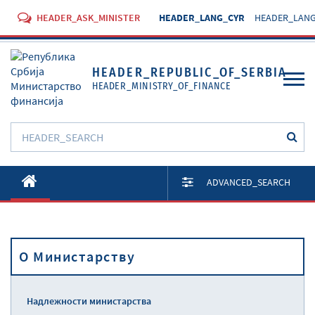
HEADER_ASK_MINISTER
HEADER_LANG_CYR
HEADER_LANG
HEADER_REPUBLIC_OF_SERBIA
HEADER_MINISTRY_OF_FINANCE
O Министарству
ADVANCED_SEARCH
Активности
Документи
O Министарству
Прописи
Услуге
Надлежности министарства