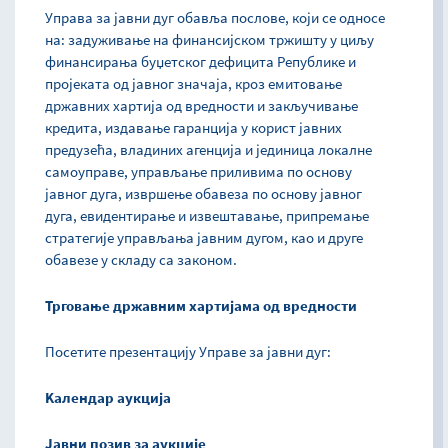
Управа за јавни дуг обавља послове, који се односе
на: задуживање на финансијском тржишту у циљу
финансирања буџетског дефицита Републике и
пројеката од јавног значаја, кроз емитовање
државних хартија од вредности и закључивање
кредита, издавање гаранција у корист јавних
предузећа, владиних агенција и јединица локалне
самоуправе, управљање приливима по основу
јавног дуга, извршење обавеза по основу јавног
дуга, евидентирање и извештавање, припремање
стратегије управљања јавним дугом, као и друге
обавезе у складу са законом.
Трговање државним хартијама од вредности
Посетите презентацију Управе за јавни дуг:
Kалендар аукција
Јавни позив за аукције