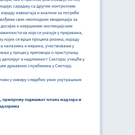
екције; сарадњу са другим контролним
; израду извештаја и анализе за потребе
 вођење свих неопходних евиденција за
досијеа о извршеним инспекцијским
вилности на које се указује у пријавама,
у којих се врши процена ризика; израду
са налазима и мерама, учествовање у
авља у процесу преговора о приступању
 у делокруг и надлежност Сектора; учешће у
њем државних службеника у Сектору.
слови у оквиру следећих ужих унутрашњих
а, припрему годишњег плана надзора и
адзорима