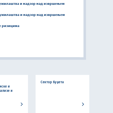
 тужилаштва и надзор над извршењем
 тужилаштва и надзор над извршењем
ње ризицима
Сектор буџета
мске и
ализе и