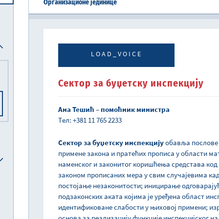
Организационе јединице
Централна јединица за хармонизацију
Реформска агенда Републике Србије
Систем електронских акциза (eАкцизе)
Међународни рачуноводствени стандарди и међународни стандарди ревизије
Национална комисија за рачуноводство
LOAD_VOICE
Сектор за буџетску инспекцију
Ана Тешић – помоћник министра
Tел: +381 11 765 2233
Сектор за буџетску инспекцију
обавља послове 
примене закона и пратећих прописа у области м
наменског и законитог коришћења средстава код
законом прописаних мера у свим случајевима ка
постојање незаконитости; иницирање одговарајућ
подзаконских аката којима је уређена област инс
идентификоване слабости у њиховој примени; изр
основа за реализацију функције инспекцијског на