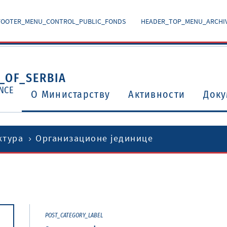
FOOTER_MENU_CONTROL_PUBLIC_FONDS
HEADER_TOP_MENU_ARCHI
_OF_SERBIA
NCE
O Министарству
Активности
Доку
ктура
Организационе јединице
Уговори о избегавању двоструког опорезивања
Потврђени међународни уговори и споразуми
POST_CATEGORY_LABEL