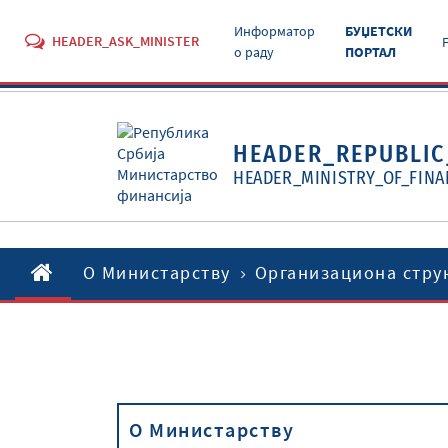
Информатор
БУЏЕТСКИ
HEADER_ASK_MINISTER
о раду
ПОРТАЛ
HEADER_REPUBLIC
HEADER_MINISTRY_OF_FINA
O Министарству
Организациона стру
O Министарству