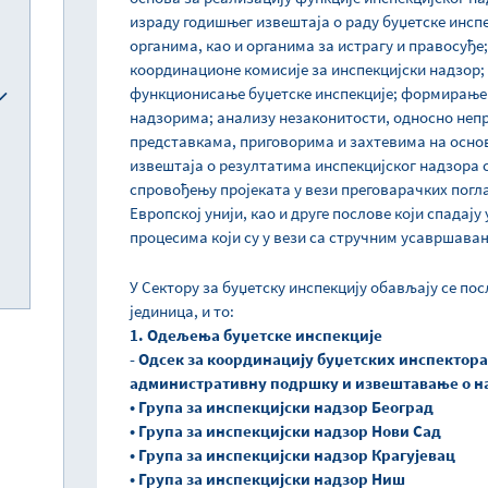
израду годишњег извештаја о раду буџетске инсп
органима, као и органима за истрагу и правосуђе
координационе комисије за инспекцијски надзор;
функционисање буџетске инспекције; формирање 
надзорима; анализу незаконитости, односно непра
представкама, приговорима и захтевима на основ
извештаја о резултатима инспекцијског надзора 
спровођењу пројеката у вези преговарачких погл
Европској унији, као и друге послове који спадају
процесима који су у вези са стручним усавршава
У Сектору за буџетску инспекцију обављају се по
јединица, и то:
1. Одељења буџетске инспекције
- Одсек за координацију буџетских инспектор
административну подршку и извештавање о н
• Група за инспекцијски надзор Београд
• Група за инспекцијски надзор Нови Сад
• Група за инспекцијски надзор Крагујевац
• Група за инспекцијски надзор Ниш