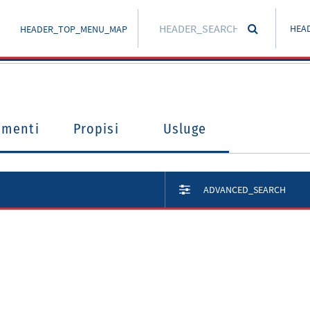
HEA
HEADER_TOP_MENU_MAP
umenti
Propisi
Usluge
ADVANCED_SEARCH