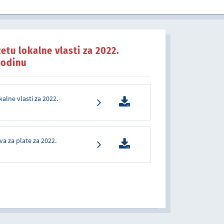
u javnom sektoru
tu lokalne vlasti za 2022.
godinu
lne vlasti za 2022.
va za plate za 2022.