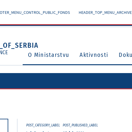
OTER_MENU_CONTROL_PUBLIC_FONDS
HEADER_TOP_MENU_ARCHIVE
_OF_SERBIA
NCE
O Ministarstvu
Aktivnosti
Dok
Ugovori o izbegavanju dvostrukog oporezivanja
Potvrđeni međunarodni ugovori i sporazumi
POST_CATEGORY_LABEL
POST_PUBLISHED_LABEL