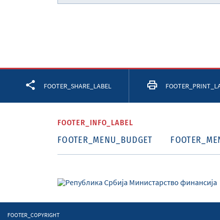
Facebook
Twitter
LinkedIn
FOOTER_SHARE_LABEL
FOOTER_PRINT_L
FOOTER_INFO_LABEL
FOOTER_MENU_BUDGET
FOOTER_ME
FOOTER_COPYRIGHT