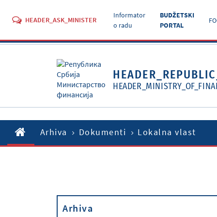
Informator
BUDŽETSKI
HEADER_ASK_MINISTER
FO
o radu
PORTAL
HEADER_REPUBLIC
HEADER_MINISTRY_OF_FINA
Arhiva
Dokumenti
Lokalna vlast
Arhiva