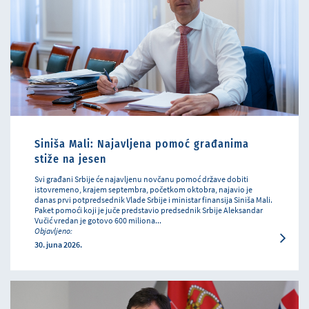
Siniša Mali: Najavljena pomoć građanima
stiže na jesen
Svi građani Srbije će najavljenu novčanu pomoć države dobiti
istovremeno, krajem septembra, početkom oktobra, najavio je
danas prvi potpredsednik Vlade Srbije i ministar finansija Siniša Mali.
Paket pomoći koji je juče predstavio predsednik Srbije Aleksandar
Vučić vredan je gotovo 600 miliona...
Objavljeno:
30. juna 2026.