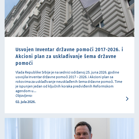
Usvojen Inventar državne pomoći 2017-2026. i
Akcioni plan za usklađivanje šema državne
pomoći
Vlada Republike Srbije je na sednici održanoj 25. juna 2026. godine
usvojila Inventar državne pomoći 2017 – 2026. i Akcioni plan sa
rokovima za usklađivanje neusklađenih šema državne pomoći. Time
je ispunjen jedan od ključnih koraka predviđenih Reformskom
agendom u...
Objavljeno:
02. jula 2026.