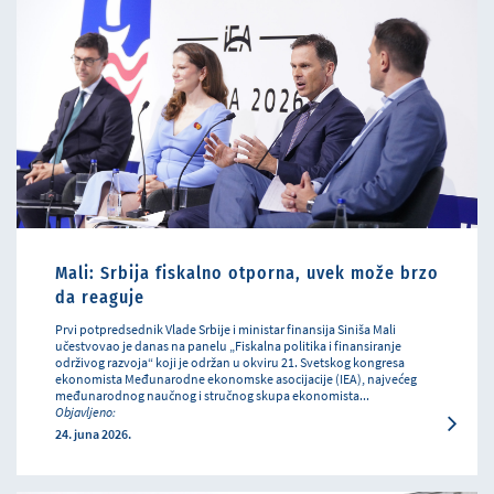
Mali: Srbija fiskalno otporna, uvek može brzo
da reaguje
Prvi potpredsednik Vlade Srbije i ministar finansija Siniša Mali
učestvovao je danas na panelu „Fiskalna politika i finansiranje
održivog razvoja“ koji je održan u okviru 21. Svetskog kongresa
ekonomista Međunarodne ekonomske asocijacije (IEA), najvećeg
međunarodnog naučnog i stručnog skupa ekonomista...
Objavljeno:
24. juna 2026.