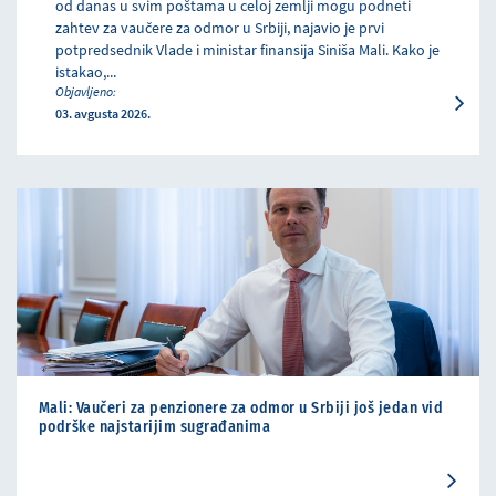
od danas u svim poštama u celoj zemlji mogu podneti
zahtev za vaučere za odmor u Srbiji, najavio je prvi
potpredsednik Vlade i ministar finansija Siniša Mali. Kako je
istakao,...
Objavljeno:
03. avgusta 2026.
Mali: Vaučeri za penzionere za odmor u Srbiji još jedan vid
podrške najstarijim sugrađanima