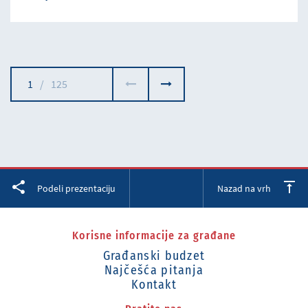
1
/
125
Facebook
Twitter
LinkedIn
Podeli prezentaciju
Nazad na vrh
Korisne informacije za građane
Građanski budzet
Najčešća pitanja
Kontakt