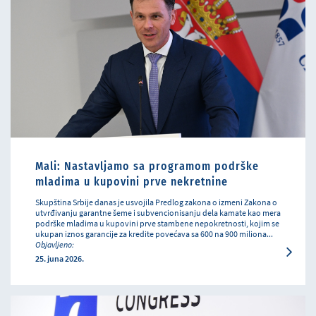
Mali: Nastavljamo sa programom podrške
mladima u kupovini prve nekretnine
Skupština Srbije danas je usvojila Predlog zakona o izmeni Zakona o
utvrđivanju garantne šeme i subvencionisanju dela kamate kao mera
podrške mladima u kupovini prve stambene nepokretnosti, kojim se
ukupan iznos garancije za kredite povećava sa 600 na 900 miliona...
Objavljeno:
25. juna 2026.