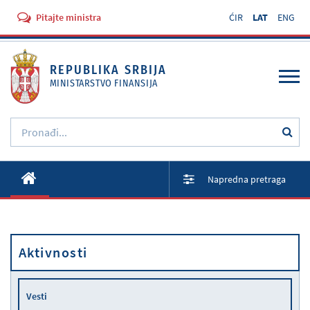
Pitajte ministra
ĆIR
LAT
ENG
REPUBLIKA SRBIJA
MINISTARSTVO FINANSIJA
O Ministarstvu
Napredna pretraga
Aktivnosti
Dokumenti
Aktivnosti
Propisi
Usluge
Vesti