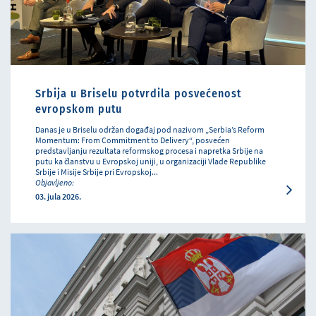
Srbija u Briselu potvrdila posvećenost
evropskom putu
Danas je u Briselu održan događaj pod nazivom „Serbia’s Reform
Momentum: From Commitment to Delivery“, posvećen
predstavljanju rezultata reformskog procesa i napretka Srbije na
putu ka članstvu u Evropskoj uniji, u organizaciji Vlade Republike
Srbije i Misije Srbije pri Evropskoj...
Objavljeno:
03. jula 2026.