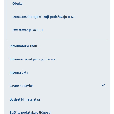
Obuke
Donatorski projekti koji podržavaju IFKJ
Izveštavanje ka CJH
Informator o radu
Informacije od javnog značaja
Interna akta
Javne nabavke
Budzet Ministarstva
Zaštita podataka o ličnosti