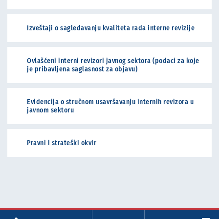
Izveštaji o sagledavanju kvaliteta rada interne revizije
Ovlašćeni interni revizori javnog sektora (podaci za koje
je pribavljena saglasnost za objavu)
Evidencija o stručnom usavršavanju internih revizora u
javnom sektoru
Pravni i strateški okvir
Facebook
Twitter
LinkedIn