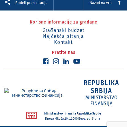
Podeli prezentaciju
Nazad na vrh
Korisne informacije za građane
Građanski budzet
Najčešća pitanja
Kontakt
Pratite nas
REPUBLIKA
SRBIJA
MINISTARSTVO
FINANSIJA
Ministarstvo finansija Republike Srbije
Kneza Miloša 20, 11000 Beograd, Srbija