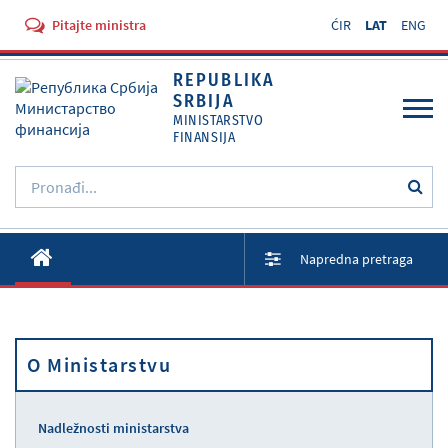
Pitajte ministra
ĆIR
LAT
ENG
REPUBLIKA
SRBIJA
MINISTARSTVO
FINANSIJA
O Ministarstvu
Napredna pretraga
Aktivnosti
Dokumenti
Propisi
O Ministarstvu
Usluge
Nadležnosti ministarstva