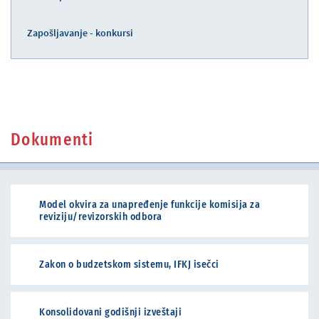
Zapošljavanje - konkursi
Dokumenti
Model okvira za unapređenje funkcije komisija za
reviziju/revizorskih odbora
Zakon o budzetskom sistemu, IFKJ isečci
Konsolidovani godišnji izveštaji