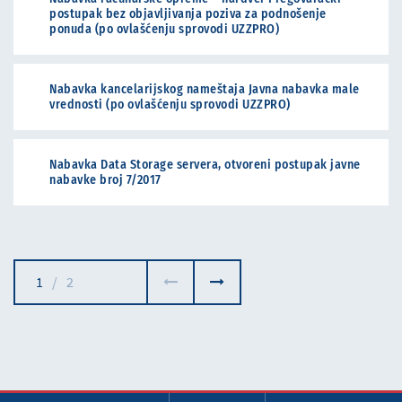
postupak bez objavljivanja poziva za podnošenje
ponuda (po ovlašćenju sprovodi UZZPRO)
Nabavka kancelarijskog nameštaja Javna nabavka male
vrednosti (po ovlašćenju sprovodi UZZPRO)
Nabavka Data Storage servera, otvoreni postupak javne
nabavke broj 7/2017
1
/
2