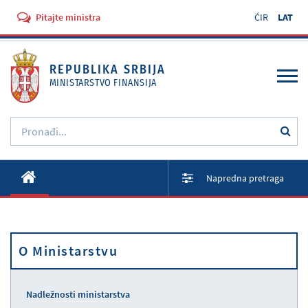
Pitajte ministra
ĆIR
LAT
REPUBLIKA SRBIJA
MINISTARSTVO FINANSIJA
O Ministarstvu
Napredna pretraga
Aktivnosti
Dokumenti
O Ministarstvu
Propisi
Usluge
Nadležnosti ministarstva