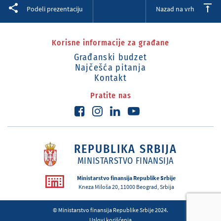
Facebook
Twitter
LinkedIn
Podeli prezentaciju
Nazad na vrh
Korisne informacije za građane
Građanski budzet
Najčešća pitanja
Kontakt
Pratite nas
REPUBLIKA SRBIJA
MINISTARSTVO FINANSIJA
Ministarstvo finansija Republike Srbije
Kneza Miloša 20, 11000 Beograd, Srbija
© Ministarstvo finansija Republike Srbije 2024.
Uslovi korišćenja