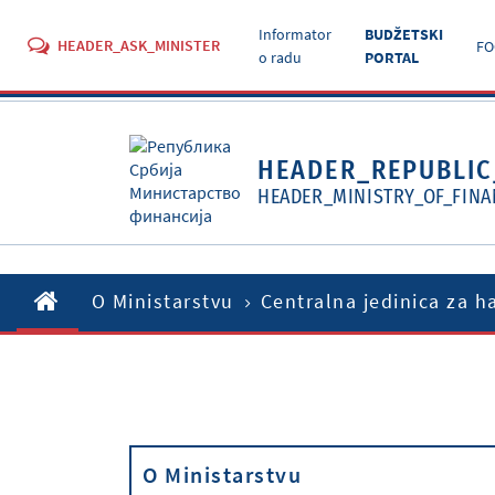
Informator
BUDŽETSKI
HEADER_ASK_MINISTER
FO
o radu
PORTAL
HEADER_REPUBLIC
HEADER_MINISTRY_OF_FINA
O Ministarstvu
Centralna jedinica za h
O Ministarstvu