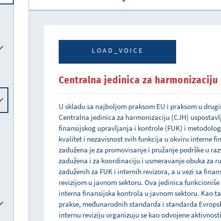
Međunarodni računovodstveni standardi i međunarodni standardi revizije
Nacionalna komisija za računovodstvo
Sistem elektronskih akciza (eAkcize)
Pravna pomoć u postupku ostvarivanja alimentacionih potraživanja iz inostranstva
Postupanje po zahtevima pravnih lica za pribavljanje saglasnosti Vlade za obavljanje poslova iz člana 7, 22. i 33. Zakona o deviznom poslovanju
Davanje saglasnosti pravnom licu da primenjuje poslovnu godinu koja se razlikuje od kalendarske godine
Sprovođenje obuka i konsultacije iz finansijskog upravljanja i kontrole (FUK) i interne revizije
Drugostepeni poreski i carinski postupak i drugostepeni postupak iz oblasti igara na sreću
Ispit za sticanje zvanja ovlašćeni interni revizor 
LOAD_VOICE
Centralna jedinica za harmonizaciju
U skladu sa najboljom praksom EU i praksom u drug
Centralna jedinica za harmonizaciju (CJH) uspostavl
finansijskog upravljanja i kontrole (FUK) i metodologi
kvalitet i nezavisnost svih funkcija u okviru interne f
zadužena je za promovisanje i pružanje podrške u razv
zadužena i za koordinaciju i usmeravanje obuka za r
zaduženih za FUK i internih revizora, a u vezi sa fina
revizijom u javnom sektoru. Ova jedinica funkcioniše 
interna finansijska kontrola u javnom sektoru. Kao t
prakse, međunarodnih standarda i standarda Evropske
internu reviziju organizuju se kao odvojene aktivnosti