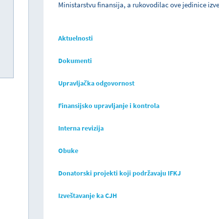
Ministarstvu finansija, a rukovodilac ove jedinice izv
Aktuelnosti
Dokumenti
Upravljačka odgovornost
Finansijsko upravljanje i kontrola
Interna revizija
Obuke
Donatorski projekti koji podržavaju IFKJ
Izveštavanje ka CJH