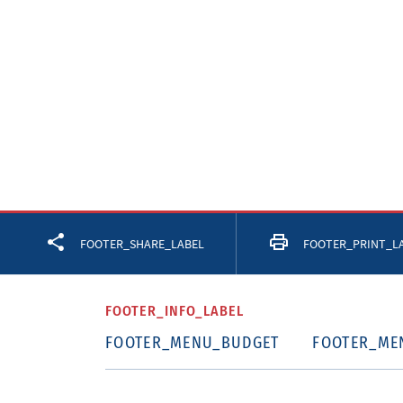
Facebook
Twitter
LinkedIn
FOOTER_SHARE_LABEL
FOOTER_PRINT_L
FOOTER_INFO_LABEL
FOOTER_MENU_BUDGET
FOOTER_ME