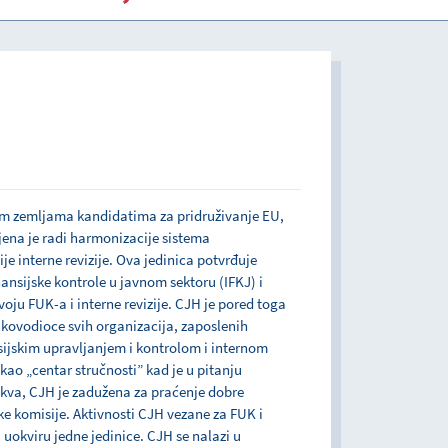
u javnom sektoru
im zemljama kandidatima za pridruživanje EU,
jena je radi harmonizacije sistema
je interne revizije. Ova jedinica potvrđuje
inansijske kontrole u javnom sektoru (IFKJ) i
oju FUK-a i interne revizije. CJH je pored toga
ukovodioce svih organizacija, zaposlenih
nsijskim upravljanjem i kontrolom i internom
kao „centar stručnosti” kad je u pitanju
akva, CJH je zadužena za praćenje dobre
 komisije. Aktivnosti CJH vezane za FUK i
 uokviru jedne jedinice. CJH se nalazi u