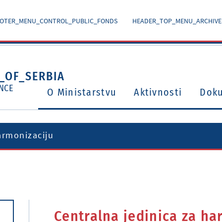
OTER_MENU_CONTROL_PUBLIC_FONDS
HEADER_TOP_MENU_ARCHIVE
_OF_SERBIA
NCE
O Ministarstvu
Aktivnosti
Dok
armonizaciju
Ugovori o izbegavanju dvostrukog oporezivanja
Potvrđeni međunarodni ugovori i sporazumi
Centralna jedinica za ha