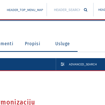
HEA
HEADER_TOP_MENU_MAP
umenti
Propisi
Usluge
ADVANCED_SEARCH
rmonizaciju