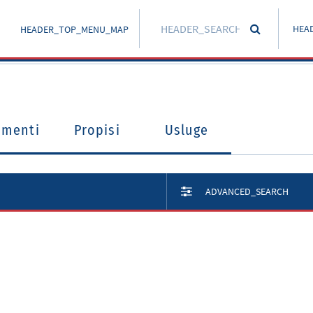
HEA
HEADER_TOP_MENU_MAP
umenti
Propisi
Usluge
ADVANCED_SEARCH