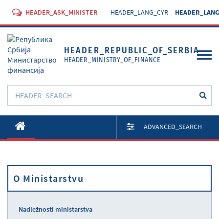
HEADER_ASK_MINISTER
HEADER_LANG_CYR
HEADER_LANG
HEADER_REPUBLIC_OF_SERBIA
HEADER_MINISTRY_OF_FINANCE
O Ministarstvu
ADVANCED_SEARCH
Aktivnosti
Dokumenti
O Ministarstvu
Propisi
Usluge
Nadležnosti ministarstva