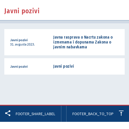
Javni pozivi
Javna rasprava o Nacrtu zakona o
Javni pozivi
izmenama i dopunama Zakona o
31. avgusta 2023.
javnim nabavkama
Javni pozivi
Javni pozivi
Facebook
Twitter
LinkedIn
FOOTER_SHARE_LABEL
FOOTER_BACK_TO_TOP