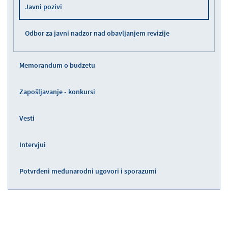
Javni pozivi
Odbor za javni nadzor nad obavljanjem revizije
Memorandum o budzetu
Zapošljavanje - konkursi
Vesti
Intervjui
Potvrđeni međunarodni ugovori i sporazumi