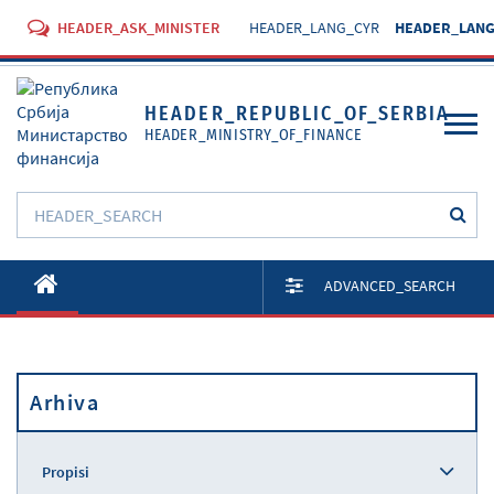
HEADER_ASK_MINISTER
HEADER_LANG_CYR
HEADER_LANG
HEADER_REPUBLIC_OF_SERBIA
HEADER_MINISTRY_OF_FINANCE
O Ministarstvu
ADVANCED_SEARCH
Aktivnosti
Dokumenti
Arhiva
Propisi
Usluge
Propisi