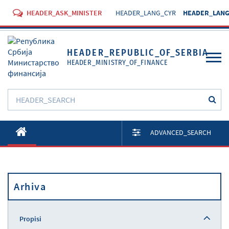
HEADER_ASK_MINISTER
HEADER_LANG_CYR
HEADER_LANG
HEADER_REPUBLIC_OF_SERBIA
HEADER_MINISTRY_OF_FINANCE
O Ministarstvu
ADVANCED_SEARCH
Aktivnosti
Dokumenti
Arhiva
Propisi
Usluge
Propisi