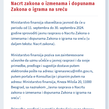
Nacrt zakona o izmenama i dopunama
Zakona o igrama na sreću
Ministarstvo finansija obaveštava javnost da će u
periodu od 11. septembra do 30. septembra 2024.
godine sprovoditi javnu raspravu o Nacrtu Zakona o
izmenama i dopunama Zakona o igrama na sreću (u
daljem tekstu: Nacrt zakona).
Ministarstvo finansija poziva sve zainteresovane
učesnike da uzmu učešće u javnoj raspravi i da svoje
primedbe, predloge i sugestije dostave putem
elektronske pošte na adresu: igrenasrecu@mfin.gov.rs,
putem portala e-Konsultacije i pisanim putem na
adresu: Ministarstvo finansija, Kneza Miloša 20, 11000
Beograd, sa naznakom „Javna rasprava o Nacrtu
zakona o izmenama i dopunama Zakona o igrama na
sreću”.
Primedbe, predlozi i sugestije dostavljaju se na obrascu