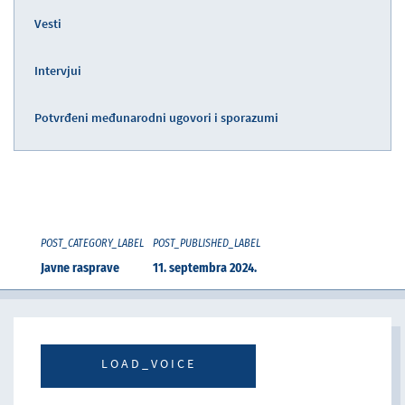
Vesti
Intervjui
Potvrđeni međunarodni ugovori i sporazumi
POST_CATEGORY_LABEL
POST_PUBLISHED_LABEL
Javne rasprave
11. septembra 2024.
LOAD_VOICE