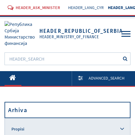
HEADER_ASK_MINISTER
HEADER_LANG_CYR
HEADER_LANG
HEADER_REPUBLIC_OF_SERBIA
HEADER_MINISTRY_OF_FINANCE
O Ministarstvu
ADVANCED_SEARCH
Aktivnosti
Dokumenti
Arhiva
Propisi
Usluge
Propisi