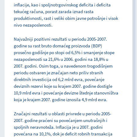
inflacije, kao i spoljnotrgovinskog deficita i deficita
tekućeg računa, porast zarada iznad rasta
produktivnosti, rast i veliki obim javne potrošnje i visok
nivo nezaposlenosti.
Najvažniji pozitivni rezultati u periodu 2005-2007.
godine su rast bruto domaćeg proizvoda (BDP)
prosečno godišnje po stopi od 6,5% i smanjenje stope
nezaposlenosti sa 21,6% u 2006. godini na 18,8% u
2007. godini. Osim toga, u navedenom trogodišnjem
periodu ostvaren je značajan neto priliv stranih
direktnih investicija od 6,2 mlrd evra, povećanje
deviznih rezervi koje su krajem 2007. godine dostigle
10,9 mlrd evra i povećanje devizne štednje stanovništva
koja je krajem 2007. godine iznosila 4,9 mlrd evra.
Značajni rezultati u oblasti privrede u periodu 2005-
2007. godine praćeni su povećanjem unutrašnjih i
spoljnih neravnoteža. Inflacija je u 2007. godini
povećana na 10,1%, dok je deficit robnih transakcija