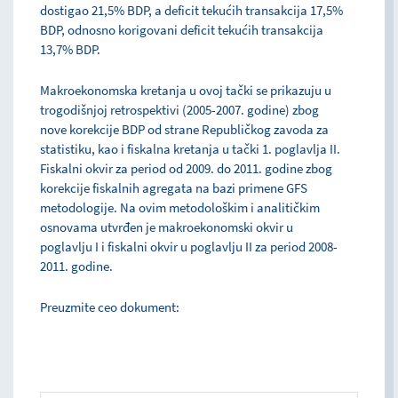
dostigao 21,5% BDP, a deficit tekućih transakcija 17,5%
BDP, odnosno korigovani deficit tekućih transakcija
13,7% BDP.
Makroekonomska kretanja u ovoj tački se prikazuju u
trogodišnjoj retrospektivi (2005-2007. godine) zbog
nove korekcije BDP od strane Republičkog zavoda za
statistiku, kao i fiskalna kretanja u tački 1. poglavlja II.
Fiskalni okvir za period od 2009. do 2011. godine zbog
korekcije fiskalnih agregata na bazi primene GFS
metodologije. Na ovim metodološkim i analitičkim
osnovama utvrđen je makroekonomski okvir u
poglavlju I i fiskalni okvir u poglavlju II za period 2008-
2011. godine.
Preuzmite ceo dokument: