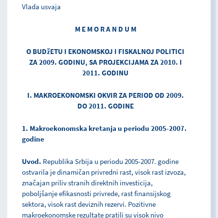
Vlada usvaja
M E M O R A N D U M
O BUDžETU I EKONOMSKOJ I FISKALNOJ POLITICI
ZA 2009. GODINU, SA PROJEKCIJAMA ZA 2010. I
2011. GODINU
I. MAKROEKONOMSKI OKVIR ZA PERIOD OD 2009.
DO 2011. GODINE
1. Makroekonomska kretanja u periodu 2005-2007.
godine
Uvod.
Republika Srbija u periodu 2005-2007. godine
ostvarila je dinamičan privredni rast, visok rast izvoza,
značajan priliv stranih direktnih investicija,
poboljšanje efikasnosti privrede, rast finansijskog
sektora, visok rast deviznih rezervi. Pozitivne
makroekonomske rezultate pratili su visok nivo