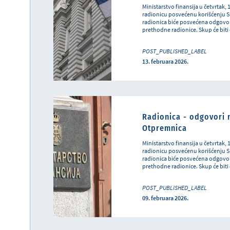
Ministarstvo finansija u četvrtak,
radionicu posvećenu korišćenju S
radionica biće posvećena odgovori
prethodne radionice. Skup će biti 
POST_PUBLISHED_LABEL
13. februara 2026.
Radionica - odgovori n
Otpremnica
Ministarstvo finansija u četvrtak, 
radionicu posvećenu korišćenju S
radionica biće posvećena odgovori
prethodne radionice. Skup će biti 
POST_PUBLISHED_LABEL
09. februara 2026.