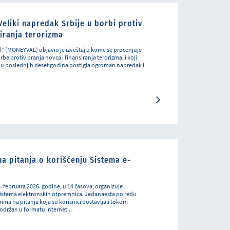
Veliki napredak Srbije u borbi protiv
siranja terorizma
“ (MONEYVAL) objavio je izveštaj u kome se procenjuje
rbe protiv pranja novca i finansiranja terorizma, i koji
a u poslednjih deset godina postigla ogroman napredak i
a pitanja o korišćenju Sistema e-
5. februara 2026. godine, u 14 časova, organizuje
istema elektronskih otpremnica. Jedanaesta po redu
ma na pitanja koja su korisnici postavljali tokom
održan u formatu internet...