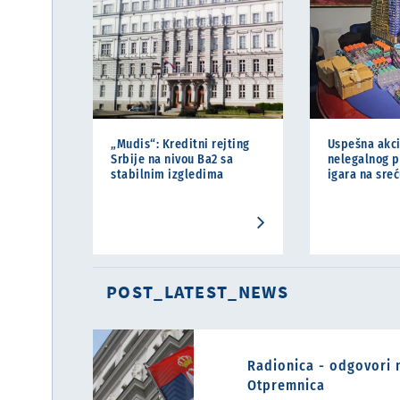
„Mudis“: Kreditni rejting
Uspešna akci
Srbije na nivou Ba2 sa
nelegalnog p
stabilnim izgledima
igara na sre
POST_LATEST_NEWS
Radionica - odgovori n
Otpremnica