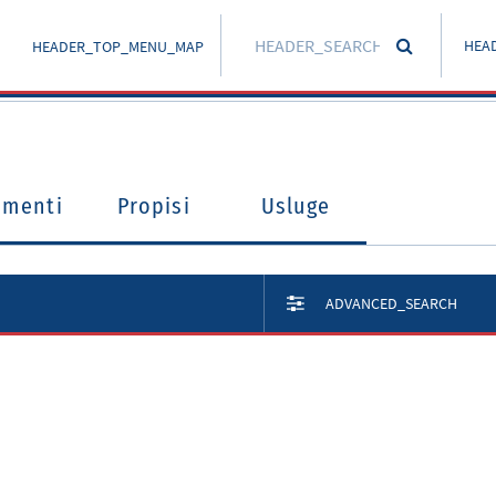
HEA
HEADER_TOP_MENU_MAP
umenti
Propisi
Usluge
ADVANCED_SEARCH