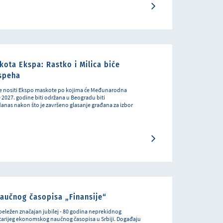
ota Ekspa: Rastko i Milica biće
uspeha
 će nositi Ekspo maskote po kojima će Međunarodna
e 2027. godine biti održana u Beogradu biti
danas nakon što je završeno glasanje građana za izbor
aučnog časopisa „Finansije“
obeležen značajan jubilej - 80 godina neprekidnog
jstarijeg ekonomskog naučnog časopisa u Srbiji. Događaju