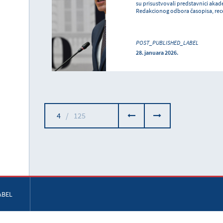
su prisustvovali predstavnici akad
Redakcionog odbora časopisa, recen
POST_PUBLISHED_LABEL
28. januara 2026.
4
/
125
ABEL