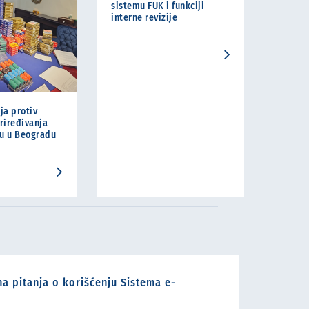
sistemu FUK i funkciji
interne revizije
ja protiv
riređivanja
ću u Beogradu
a pitanja o korišćenju Sistema e-