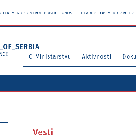
OTER_MENU_CONTROL_PUBLIC_FONDS
HEADER_TOP_MENU_ARCHIVE
_OF_SERBIA
NCE
O Ministarstvu
Aktivnosti
Dok
Ugovori o izbegavanju dvostrukog oporezivanja
Potvrđeni međunarodni ugovori i sporazumi
Vesti