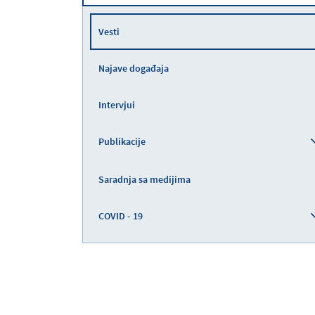
Vesti
Najave događaja
Intervjui
Publikacije
Saradnja sa medijima
COVID - 19