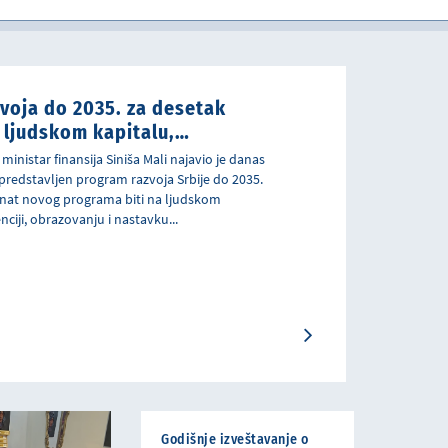
u javnom sektoru
zvoja do 2035. za desetak
 ljudskom kapitalu,
enciji i obrazovanju
ministar finansija Siniša Mali najavio je danas
 predstavljen program razvoja Srbije do 2035.
enat novog programa biti na ljudskom
nciji, obrazovanju i nastavku...
Godišnje izveštavanje o