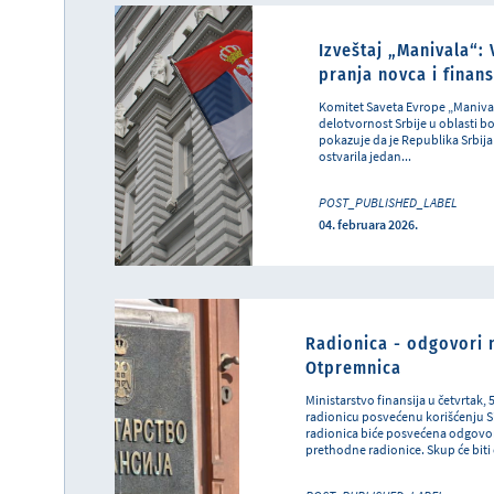
Izveštaj „Manivala“: 
pranja novca i finan
Komitet Saveta Evrope „Manival
delotvornost Srbije u oblasti bo
pokazuje da je Republika Srbij
ostvarila jedan...
POST_PUBLISHED_LABEL
04. februara 2026.
Radionica - odgovori n
Otpremnica
Ministarstvo finansija u četvrtak, 
radionicu posvećenu korišćenju S
radionica biće posvećena odgovori
prethodne radionice. Skup će biti 