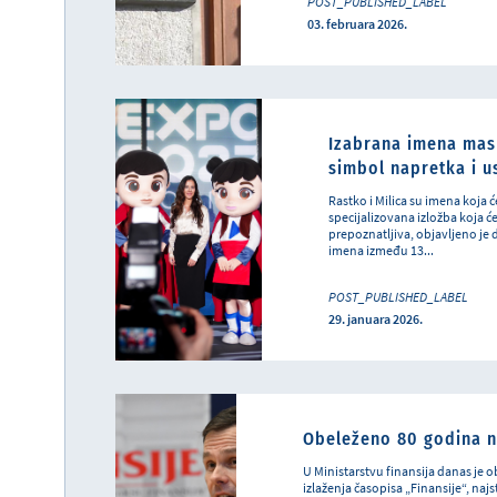
POST_PUBLISHED_LABEL
03. februara 2026.
Izabrana imena mask
simbol napretka i 
Rastko i Milica su imena koja
specijalizovana izložba koja ć
prepoznatljiva, objavljeno je 
imena između 13...
POST_PUBLISHED_LABEL
29. januara 2026.
Obeleženo 80 godina n
U Ministarstvu finansija danas je 
izlaženja časopisa „Finansije“, na