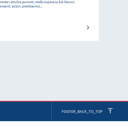
emske i stručne javnosti, među kojima su bili članovi
zenti, autori, predstavnici...
FOOTER_BACK_TO_TOP