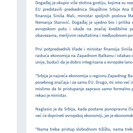
Događaj je okupio više stotina gostiju, kojima su re
EU predstavili predsednica Skupštine Srbije Ana B
finansija Siniša Mali, ministar spoljnih poslova M
Nemanja Starović. Događaj je ujedno bio i prilika 
evropskom putu i ukaže na značaj kredibilne po
obavezama, merljivim rezultatima i međusobnom po
Prvi potpredsednik Vlade i ministar finansija Siniša
rastuća ekonomija na Zapadnom Balkanu i istakao d
unije, budući da je dobro integrisana u evropske lan
"Srbija je najveća ekonomija u regionu Zapadnog Bal
posebnog značaja i za samu EU. Drugo, mi smo već in
mislimo da bi pristupanje zapravo samo formalno po
rekao je ministar.
Naglasio je da Srbija, kada postane punopravna čla
već će doprineti evropskoj ekonomiji, jer je ekonomski 
"Nama treba pristup slobodnom tržištu, nama treba