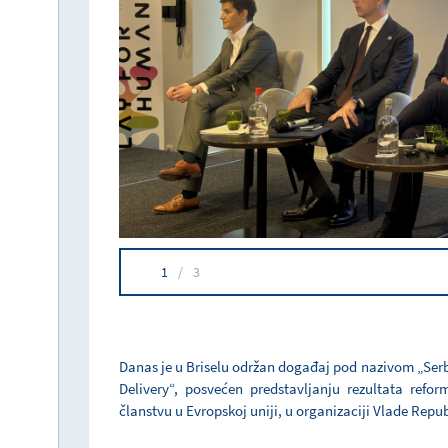
1
/
3
Danas je u Briselu održan događaj pod nazivom „S
Delivery“, posvećen predstavljanju rezultata refo
članstvu u Evropskoj uniji, u organizaciji Vlade Republi