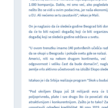
1.000 kompanija. Dakle, mi smo već, ako pogledate
nešto što se vidi u ovim podacima, jer naša ekonomi
u EU. Ali nećemo se tu zaustaviti", rekao je Mali.
On je naglasio da će sledeće godine Beograd biti do
da će to biti najveći događaj koji će biti organizov
događaj koji se sledeće godine održava u svetu.
"U ovom trenutku imamo 140 potvrđenih učešća različ
da se okupi u Beogradu i pokaže svetu gde se nalazi. J
Americi, niti na nekom drugom kontinentu, već u
odgovornost i veliku čast da bude domaćin", nagla
zemlje vrlo aktivno učestvovati na izložbi Ekspo sled
Istakao je i da Srbija realizuje program "Skok u buduć
"Pod okriljem Ekspa još 18 milijardi evra će bit
poljoprivredu, plate i sve drugo što će povećati st
atraktivnijom i konkurentnijom. Zašto je to tako? Za
uspostavili određeni kredibilitet. Mi smo 2019. pre