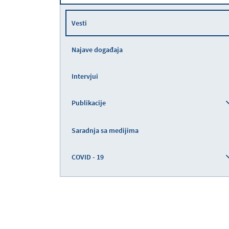
Vesti
Najave događaja
Intervjui
Publikacije
Saradnja sa medijima
COVID - 19