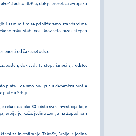
i oko 43 odsto BDP-a, dok je prosek za evropsku
gih i samim tim se približavamo standardima
konomsku stabilnost kroz vrlo nizak stepen
oslenosti od čak 25,9 odsto.
nezaposlen, dok sada ta stopa iznosi 8,7 odsto,
eto plata i da smo prvi put u decembru prošle
 plate u Srbiji.
je rekao da oko 60 odsto svih investicija koje
ga, Srbija je, kaže, jedina zemlja na Zapadnom
tivni za investiranje. Takođe, Srbija je jedina