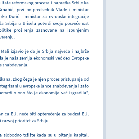
zultate reformskog procesa i napretka Srbije ka
rnabić, prvi potpredsednik Vlade i ministar
arko Đurić i ministar za evropske integracije
da Srbija u Briselu potvrdi svoju posvećenost
litike proširenja zasnovane na ispunjenim
verenju.
 Mali izjavio je da je Srbija najveća i najbrže
a je naša zemlja ekonomski već deo Evropske
ce snabdevanja.
kana, zbog čega je njen proces pristupanja od
tegrisani u evropske lance snabdevanja i zato
tvrdilo ono što je ekonomija već izgradila",
nica EU, neće biti opterećenje za budzet EU,
razvoj prioritet za Srbiju.
 slobodno tržište kada su u pitanju kapital,