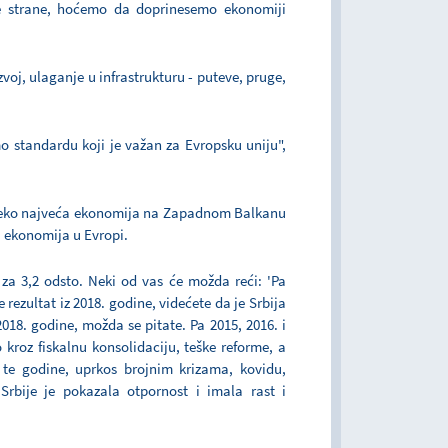
e strane, hoćemo da doprinesemo ekonomiji
zvoj, ulaganje u infrastrukturu - puteve, pruge,
mo standardu koji je važan za Evropsku uniju",
daleko najveća ekonomija na Zapadnom Balkanu
ća ekonomija u Evropi.
a za 3,2 odsto. Neki od vas će možda reći: 'Pa
 rezultat iz 2018. godine, videćete da je Srbija
018. godine, možda se pitate. Pa 2015, 2016. i
o kroz fiskalnu konsolidaciju, teške reforme, a
 te godine, uprkos brojnim krizama, kovidu,
 Srbije je pokazala otpornost i imala rast i