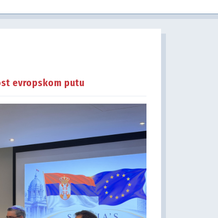
u javnom sektoru
nost evropskom putu