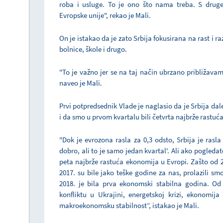
roba i usluge. To je ono što nama treba. S drug
Evropske unije", rekao je Mali.
On je istakao da je zato Srbija fokusirana na rast i ra
bolnice, škole i drugo.
"To je važno jer se na taj način ubrzano približava
naveo je Mali.
Prvi potpredsednik Vlade je naglasio da je Srbija 
i da smo u prvom kvartalu bili četvrta najbrže rastu
"Dok je evrozona rasla za 0,3 odsto, Srbija je rasl
dobro, ali to je samo jedan kvartal'. Ali ako pogledate
peta najbrže rastuća ekonomija u Evropi. Zašto od 2
2017. su bile jako teške godine za nas, prolazili sm
2018. je bila prva ekonomski stabilna godina. Od
konfliktu u Ukrajini, energetskoj krizi, ekonomija
makroekonomsku stabilnost”, istakao je Mali.