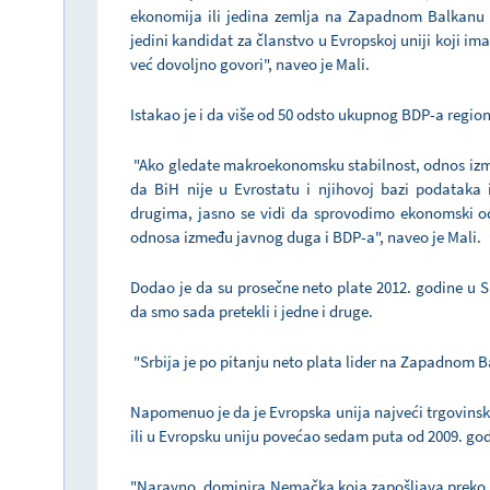
ekonomija ili jedina zemlja na Zapadnom Balkanu ko
jedini kandidat za članstvo u Evropskoj uniji koji ima
već dovoljno govori", naveo je Mali.
Istakao je i da više od 50 odsto ukupnog BDP-a regio
"Ako gledate makroekonomsku stabilnost, odnos izm
da BiH nije u Evrostatu i njihovoj bazi podataka i
drugima, jasno se vidi da sprovodimo ekonomski od
odnosa između javnog duga i BDP-a", naveo je Mali.
Dodao je da su prosečne neto plate 2012. godine u Sr
da smo sada pretekli i jedne i druge.
"Srbija je po pitanju neto plata lider na Zapadnom Ba
Napomenuo je da je Evropska unija najveći trgovinski p
ili u Evropsku uniju povećao sedam puta od 2009. god
"Naravno, dominira Nemačka koja zapošljava preko 80