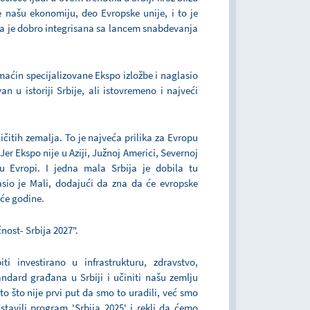
 našu ekonomiju, deo Evropske unije, i to je
ja je dobro integrisana sa lancem snabdevanja
maćin specijalizovane Ekspo izložbe i naglasio
an u istoriji Srbije, ali istovremeno i najveći
itih zemalja. To je najveća prilika za Evropu
er Ekspo nije u Aziji, Južnoj Americi, Severnoj
 Evropi. I jedna mala Srbija je dobila tu
sio je Mali, dodajući da zna da će evropske
eće godine.
nost- Srbija 2027".
i investirano u infrastrukturu, zdravstvo,
andard građana u Srbiji i učiniti našu zemlju
to što nije prvi put da smo to uradili, već smo
dstavili program 'Srbija 2025' i rekli da ćemo