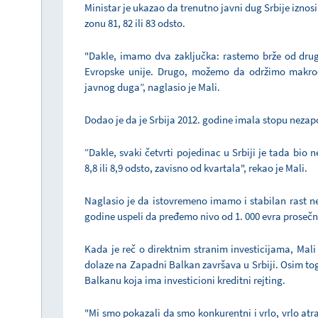
Ministar je ukazao da trenutno javni dug Srbije iznos
zonu 81, 82 ili 83 odsto.
"Dakle, imamo dva zaključka: rastemo brže od dru
Evropske unije. Drugo, možemo da održimo makroe
javnog duga”, naglasio je Mali.
Dodao je da je Srbija 2012. godine imala stopu nezap
“Dakle, svaki četvrti pojedinac u Srbiji je tada bio 
8,8 ili 8,9 odsto, zavisno od kvartala", rekao je Mali.
Naglasio je da istovremeno imamo i stabilan rast n
godine uspeli da pređemo nivo od 1. 000 evra prosečne
Kada je reč o direktnim stranim investicijama, Mali 
dolaze na Zapadni Balkan završava u Srbiji. Osim to
Balkanu koja ima investicioni kreditni rejting.
"Mi smo pokazali da smo konkurentni i vrlo, vrlo atrak