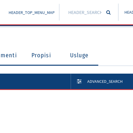
HEA
HEADER_TOP_MENU_MAP
umenti
Propisi
Usluge
ADVANCED_SEARCH