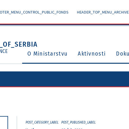
OTER_MENU_CONTROL_PUBLIC_FONDS
HEADER_TOP_MENU_ARCHIVE
_OF_SERBIA
NCE
O Ministarstvu
Aktivnosti
Dok
Ugovori o izbegavanju dvostrukog oporezivanja
Potvrđeni međunarodni ugovori i sporazumi
POST_CATEGORY_LABEL
POST_PUBLISHED_LABEL