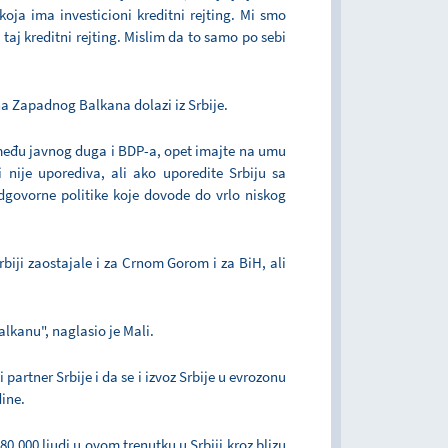
ja ima investicioni kreditni rejting. Mi smo
 taj kreditni rejting. Mislim da to samo po sebi
na Zapadnog Balkana dolazi iz Srbije.
eđu javnog duga i BDP-a, opet imajte na umu
 nije uporediva, ali ako uporedite Srbiju sa
govorne politike koje dovode do vrlo niskog
biji zaostajale i za Crnom Gorom i za BiH, ali
lkanu", naglasio je Mali.
artner Srbije i da se i izvoz Srbije u evrozonu
ine.
.000 ljudi u ovom trenutku u Srbiji kroz blizu