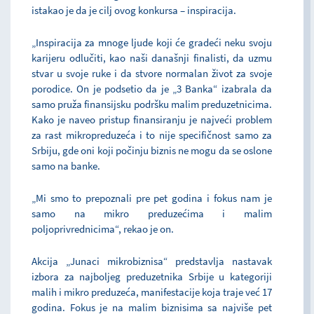
istakao je da je cilj ovog konkursa – inspiracija.
„Inspiracija za mnoge ljude koji će gradeći neku svoju
karijeru odlučiti, kao naši današnji finalisti, da uzmu
stvar u svoje ruke i da stvore normalan život za svoje
porodice. On je podsetio da je „3 Banka“ izabrala da
samo pruža finansijsku podršku malim preduzetnicima.
Kako je naveo pristup finansiranju je najveći problem
za rast mikropreduzeća i to nije specifičnost samo za
Srbiju, gde oni koji počinju biznis ne mogu da se oslone
samo na banke.
„Mi smo to prepoznali pre pet godina i fokus nam je
samo na mikro preduzećima i malim
poljoprivrednicima“, rekao je on.
Akcija „Junaci mikrobiznisa“ predstavlja nastavak
izbora za najboljeg preduzetnika Srbije u kategoriji
malih i mikro preduzeća, manifestacije koja traje već 17
godina. Fokus je na malim biznisima sa najviše pet