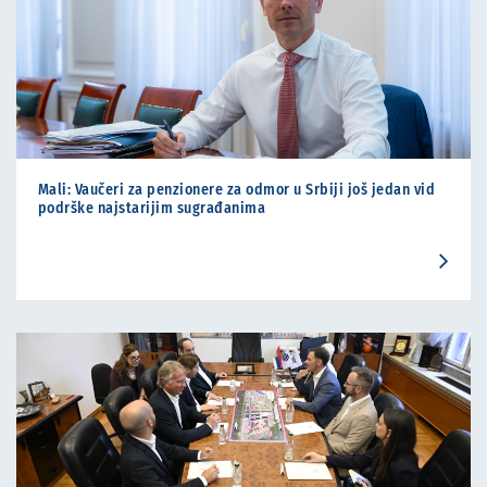
Mali: Vaučeri za penzionere za odmor u Srbiji još jedan vid
podrške najstarijim sugrađanima