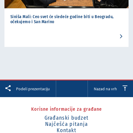
Siniša Mali: Ceo svet će sledeće godine biti u Beogradu,
očekujemo i San Marino
Facebook
Twitter
LinkedIn
Podeli prezentaciju
Nazad na vrh
Korisne informacije za građane
Građanski budzet
Najčešća pitanja
Kontakt