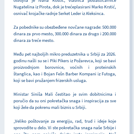
osvojila je Ivana Kostić, vlasnica poslastičarnice
Nugatelina iz Pirota, dok je trećeplasirani Marko Krstić,
osnivač krojačke radnje Serket Leder iz Aleksinca.
Za pobednike su obezbeđene novčane nagrade: 500.000
dinara za prvo mesto, 300.000 dinara za drugo i 200.000
dinara za treće mesto.
Među pet najboljih mikro preduzetnika u Srbiji za 2026.
godinu našli su se i Piki Pikers iz Požarevca, koji se bavi
proizvodnjom borovnice, voćnih i proteinskih
štanglica, kao i Bojan Fešn Barber Kompani iz Futoga,
koji se bavi pružanjem frizerskih usluga.
Ministar Siniša Mali čestitao je svim dobitnicima i
poručio da su oni pokretačka snaga i inspiracija za sve
koji žele da pokrenu mali biznis u Srbiji.
„Veliko poštovanje za energiju, rad, trud i ideje koje
sprovodite u delo. Vi ste pokretačka snaga naše Srbije i