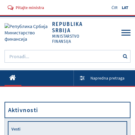
Pitajte ministra
ĆIR
LAT
REPUBLIKA
SRBIJA
MINISTARSTVO
FINANSIJA
O Ministarstvu
Napredna pretraga
Aktivnosti
Dokumenti
Propisi
Aktivnosti
Usluge
Vesti