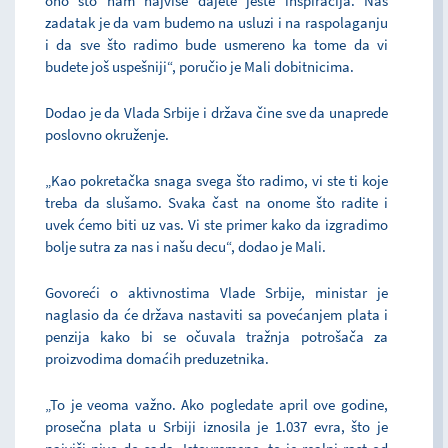
ono što nam najviše dajete jeste inspiracija. Naš
zadatak je da vam budemo na usluzi i na raspolaganju
i da sve što radimo bude usmereno ka tome da vi
budete još uspešniji“, poručio je Mali dobitnicima.
Dodao je da Vlada Srbije i država čine sve da unaprede
poslovno okruženje.
„Kao pokretačka snaga svega što radimo, vi ste ti koje
treba da slušamo. Svaka čast na onome što radite i
uvek ćemo biti uz vas. Vi ste primer kako da izgradimo
bolje sutra za nas i našu decu“, dodao je Mali.
Govoreći o aktivnostima Vlade Srbije, ministar je
naglasio da će država nastaviti sa povećanjem plata i
penzija kako bi se očuvala tražnja potrošača za
proizvodima domaćih preduzetnika.
„To je veoma važno. Ako pogledate april ove godine,
prosečna plata u Srbiji iznosila je 1.037 evra, što je