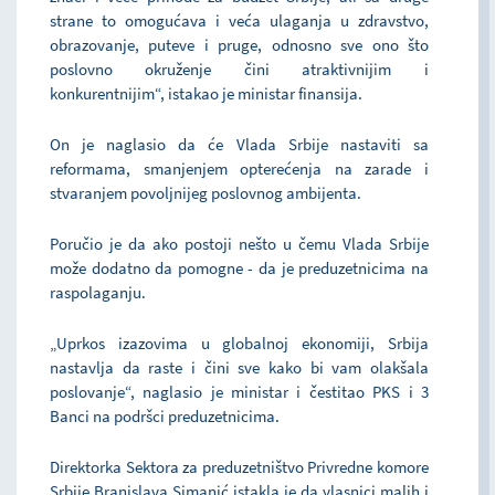
strane to omogućava i veća ulaganja u zdravstvo,
obrazovanje, puteve i pruge, odnosno sve ono što
poslovno okruženje čini atraktivnijim i
konkurentnijim“, istakao je ministar finansija.
On je naglasio da će Vlada Srbije nastaviti sa
reformama, smanjenjem opterećenja na zarade i
stvaranjem povoljnijeg poslovnog ambijenta.
Poručio je da ako postoji nešto u čemu Vlada Srbije
može dodatno da pomogne - da je preduzetnicima na
raspolaganju.
„Uprkos izazovima u globalnoj ekonomiji, Srbija
nastavlja da raste i čini sve kako bi vam olakšala
poslovanje“, naglasio je ministar i čestitao PKS i 3
Banci na podršci preduzetnicima.
Direktorka Sektora za preduzetništvo Privredne komore
Srbije Branislava Simanić istakla je da vlasnici malih i