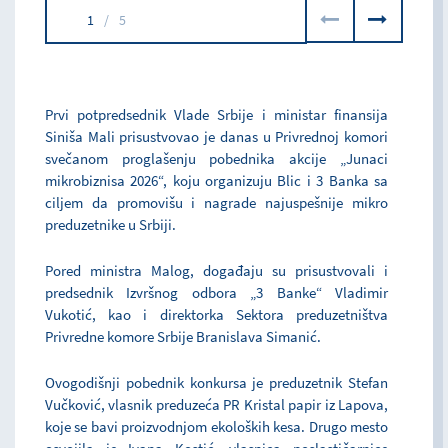
1
/
5
Prvi potpredsednik Vlade Srbije i ministar finansija
Siniša Mali prisustvovao je danas u Privrednoj komori
svečanom proglašenju pobednika akcije „Junaci
mikrobiznisa 2026“, koju organizuju Blic i 3 Banka sa
ciljem da promovišu i nagrade najuspešnije mikro
preduzetnike u Srbiji.
Pored ministra Malog, događaju su prisustvovali i
predsednik Izvršnog odbora „3 Banke“ Vladimir
Vukotić, kao i direktorka Sektora preduzetništva
Privredne komore Srbije Branislava Simanić.
Ovogodišnji pobednik konkursa je preduzetnik Stefan
Vučković, vlasnik preduzeća PR Kristal papir iz Lapova,
koje se bavi proizvodnjom ekoloških kesa. Drugo mesto