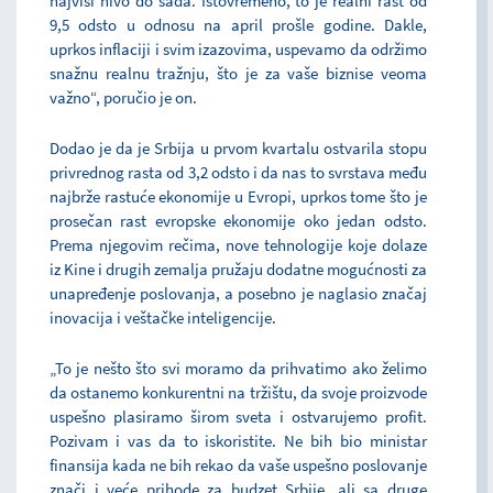
najviši nivo do sada. Istovremeno, to je realni rast od
9,5 odsto u odnosu na april prošle godine. Dakle,
uprkos inflaciji i svim izazovima, uspevamo da održimo
snažnu realnu tražnju, što je za vaše biznise veoma
važno“, poručio je on.
Dodao je da je Srbija u prvom kvartalu ostvarila stopu
privrednog rasta od 3,2 odsto i da nas to svrstava među
najbrže rastuće ekonomije u Evropi, uprkos tome što je
prosečan rast evropske ekonomije oko jedan odsto.
Prema njegovim rečima, nove tehnologije koje dolaze
iz Kine i drugih zemalja pružaju dodatne mogućnosti za
unapređenje poslovanja, a posebno je naglasio značaj
inovacija i veštačke inteligencije.
„To je nešto što svi moramo da prihvatimo ako želimo
da ostanemo konkurentni na tržištu, da svoje proizvode
uspešno plasiramo širom sveta i ostvarujemo profit.
Pozivam i vas da to iskoristite. Ne bih bio ministar
finansija kada ne bih rekao da vaše uspešno poslovanje
znači i veće prihode za budzet Srbije, ali sa druge