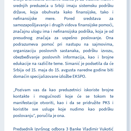
srednjih preduzeća u Srbiji imaju sistemsku podršku
države, koja obuhvata kako finansijske, tako i
nefinansijske mere. Pored sredstava za
samozapošljavanje i drugih vidova finansijske pomoći,
značajnu ulogu ima i nefinansijska podrška, koja je od
presudnog značaja za uspešno poslovanje. Ona
podrazumeva pomoć pri nastupu na sajmovima,
organizaciju poslovnih sastanaka, podršku izvozu,
obezbeđivanje poslovnih informacija, kao i brojne
edukacije na različite teme. Simanić je podsetila da će
Srbija od 15. maja do 15. avgusta naredne godine biti
domaćin specijalizovane izložbe EKSPO.
„Pozivam vas da kao preduzetnici iskoriste brojne
kontakte i mogućnosti koje će se tokom te
manifestacije otvoriti, kao i da se pridružite PKS i
koristite sve usluge koje nudimo kao podršku
poslovanju“, poručila je ona.
Predsednik Izvršnog odbora 3 Banke Vladimir Vukotić