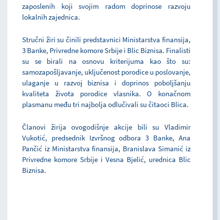
zaposlenih koji svojim radom doprinose razvoju
lokalnih zajednica.
Stručni žiri su činili predstavnici Ministarstva finansija,
3 Banke, Privredne komore Srbije i Blic Biznisa. Finalisti
su se birali na osnovu kriterijuma kao što su:
samozapošljavanje, uključenost porodice u poslovanje,
ulaganje u razvoj biznisa i doprinos poboljšanju
kvaliteta života porodice vlasnika. O konačnom
plasmanu među tri najbolja odlučivali su čitaoci Blica.
Članovi žirija ovogodišnje akcije bili su Vladimir
Vukotić, predsednik Izvršnog odbora 3 Banke, Ana
Pančić iz Ministarstva finansija, Branislava Simanić iz
Privredne komore Srbije i Vesna Bjelić, urednica Blic
Biznisa.