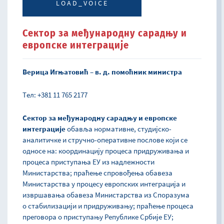
LOAD_VOICE
Сектор за међународну сарадњу и
европске интеграције
Верица Игњатовић – в. д. помоћник министра
Tел: +381 11 765 2177
Сектор за међународну сарадњу и европске
интеграције
обавља нормативне, студијско-
аналитичке и стручно-оперативне послове који се
односе на: координацију процеса придруживања и
процеса приступања ЕУ из надлежности
Министарства; праћење спровођења обавеза
Министарства у процесу европских интеграција и
извршавања обавеза Министарства из Споразума
о стабилизацији и придруживању; праћење процеса
преговора о приступању Републике Србије ЕУ;