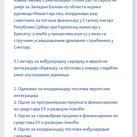
уније за Западни Балкан из области којима
руководи Министарство; координира рад
саветника за питања финансија у Сталној мисији
Републике Србије при Европској комисији у
Бриселу; учешће у процесима који су у вези са
стручним усавршавањем државних службеника у
Сектору.
У Сектору за међународну сарадњу и европске
интеграције обављају се послови у оквиру следећих
ужих унутрашњих јединица:
1. Одељење за координацију послова европских
интеграција
2. Одсек за програмирање пројеката финансираних
из средстава ЕУ и развојне помоћи
3. Одсек за спровођење пројеката финансираних из
средстава ЕУ и развојне помоћи
4. Одсек за координацију послова међународне
сарадње