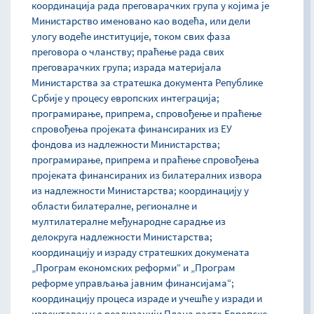
координација рада преговарачких група у којима је
Министарство именовано као водећа, или дели
улогу водеће институције, током свих фаза
преговора о чланству; праћење рада свих
преговарачких група; израда материјала
Министарства за стратешка документа Републике
Србије у процесу европских интеграција;
програмирање, припрема, спровођење и праћење
спровођења пројеката финансираних из ЕУ
фондова из надлежности Министарства;
програмирање, припрема и праћење спровођења
пројеката финансираних из билатералних извора
из надлежности Министарства; координацију у
области билатералне, регионалне и
мултилатералне међународне сарадње из
делокруга надлежности Министарства;
координацију и израду стратешких докумената
„Програм економских реформи“ и „Програм
реформе управљања јавним финансијама“;
координацију процеса израде и учешће у изради и
извештавању о реализацији Плана раста Европске