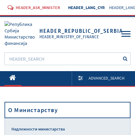
HEADER_ASK_MINISTER
HEADER_LANG_CYR
HEADER_LANG
HEADER_REPUBLIC_OF_SERBIA
HEADER_MINISTRY_OF_FINANCE
O Министарству
ADVANCED_SEARCH
Активности
Документи
O Министарству
Прописи
Услуге
Надлежности министарства