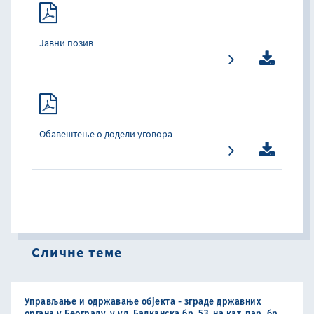
Јавни позив
Обавештење о додели уговора
Сличне теме
Управљање и одржавање објекта - зграде државних
органа у Београду, у ул. Балканска бр. 53, на кат. пар. бр.