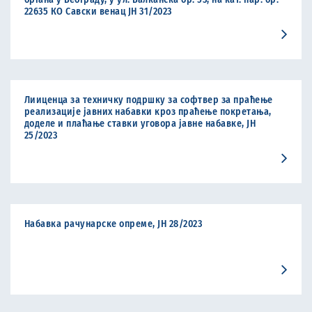
22635 КО Савски венац ЈН 31/2023
Лииценца за техничку подршку за софтвер за праћење
реализације јавних набавки кроз праћење покретања,
доделе и плаћање ставки уговора јавне набавке, ЈН
25/2023
Набавка рачунарске опреме, ЈН 28/2023