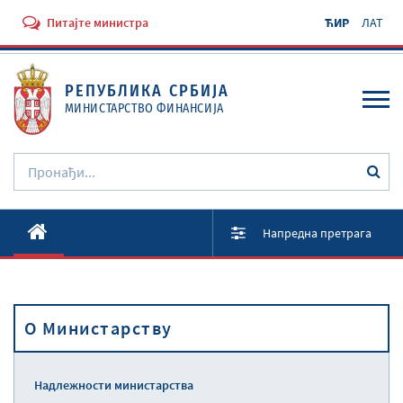
Питајте министра
ЋИР
ЛАТ
РЕПУБЛИКА СРБИЈА
МИНИСТАРСТВО ФИНАНСИЈА
O Министарству
Напредна претрага
Активности
Документи
O Министарству
Прописи
Услуге
Надлежности министарства