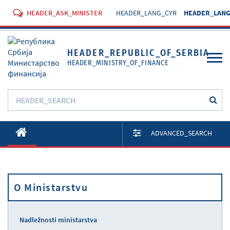
HEADER_ASK_MINISTER
HEADER_LANG_CYR
HEADER_LANG
HEADER_REPUBLIC_OF_SERBIA
HEADER_MINISTRY_OF_FINANCE
O Ministarstvu
ADVANCED_SEARCH
Aktivnosti
Dokumenti
O Ministarstvu
Propisi
Usluge
Nadležnosti ministarstva