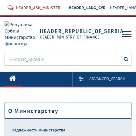
HEADER_ASK_MINISTER
HEADER_LANG_CYR
HEADER_LANG
HEADER_REPUBLIC_OF_SERBIA
HEADER_MINISTRY_OF_FINANCE
O Министарству
ADVANCED_SEARCH
Активности
Документи
O Министарству
Прописи
Услуге
Надлежности министарства