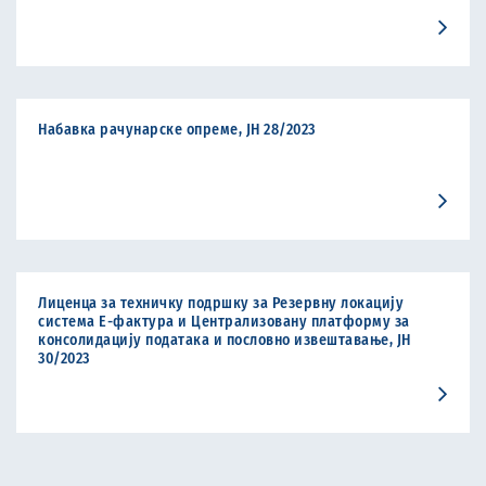
Набавка рачунарске опреме, ЈН 28/2023
Лиценца за техничку подршку за Резервну локацију
система Е-фактура и Централизовану платформу за
консолидацију података и пословно извештавање, ЈН
30/2023