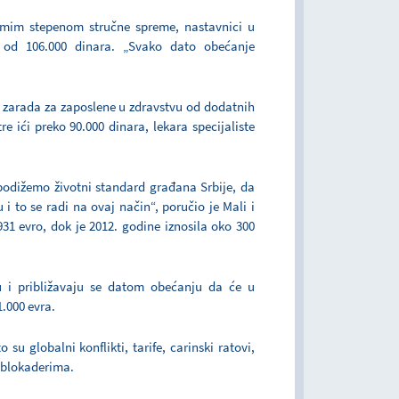
dmim stepenom stručne spreme, nastavnici u
 od 106.000 dinara. „Svako dato obećanje
e zarada za zaposlene u zdravstvu od dodatnih
e ići preko 90.000 dinara, lekara specijaliste
podižemo životni standard građana Srbije, da
 i to se radi na ovaj način“, poručio je Mali i
931 evro, dok je 2012. godine iznosila oko 300
u i približavaju se datom obećanju da će u
1.000 evra.
su globalni konflikti, tarife, carinski ratovi,
 blokaderima.