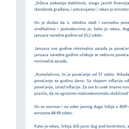
„Država pokazuje stabilnost, snagu javnih finansij
standarda građana, i ostvarujemo“, rekao je ministar
On je dodao da 1. oktobra sledi i vanredno pove
sindikatima i poslodavcima je, kako je rekao, do
januara naredne godine od 10,1 odsto.
Januara ove godine minimalna zarada je povećana
januara naredne godine očekuje se redovno povećan
minimalne zarade.
„Kumulativno, to je povećanje od 37 odsto. Nikada 
povećanje za godinu dana. Sa stopom inflacije od 
povećanje, iznad inflacije. Za sve to uvek imamo nov
pravila, da ne ugrozimo makroekonomsku stabilnost“,
On se osvrnuo i na udeo javnog duga Srbije u BDP-u
evrozone 88-89 odsto.
Kako je rekao, Srbija drži javni dug pod kontrolom, a