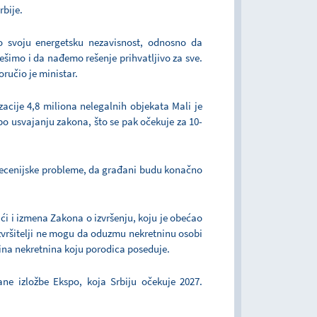
rbije.
svoju energetsku nezavisnost, odnosno da
šimo i da nađemo rešenje prihvatljivo za sve.
ručio je ministar.
acije 4,8 miliona nelegalnih objekata Mali je
o usvajanju zakona, što se pak očekuje za 10-
edecenijske probleme, da građani budu konačno
i i izmena Zakona o izvršenju, koju je obećao
 izvršitelji ne mogu da oduzmu nekretninu osobi
edina nekretnina koju porodica poseduje.
ane izložbe Ekspo, koja Srbiju očekuje 2027.