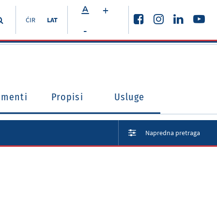
+
ĆIR
LAT
-
umenti
Propisi
Usluge
Napredna pretraga