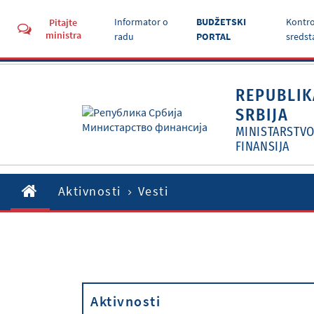
Informator o
BUDŽETSKI
Kontro
Pitajte
ministra
radu
PORTAL
sredst
REPUBLIK
SRBIJA
MINISTARSTV
FINANSIJA
Aktivnosti
Vesti
Aktivnosti