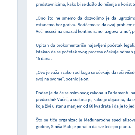
predstavnicima, kako bi se došlo do rešenja u korist S
„Ono što ne smemo da dozvolimo je da ugrozimo 
ostanemo bez goriva. Borićemo se da ovaj problem re
Već mesecima unazad kontinuirano razgovaramo“, po
Upitan da prokomentariše najavljeni početak legaliz
istakao da se početak ovog procesa očekuje odmah p
15 dana.
„Ovo je važan zakon od koga se očekuje da reši viš
svoj na svome“, ocenio je on.
Dodao je da će se osim ovog zakona u Parlamentu nać
predsednik Vučić, a suština je, kako je objasnio, da
koja živi u stanu manjem od 60 kvadrata i da je to j
Što se tiče organizacije Međunarodne specijalizov
godine, Siniša Mali je poručio da sve teče po planu.