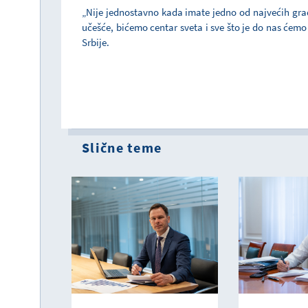
„Nije jednostavno kada imate jedno od najvećih gradi
učešće, bićemo centar sveta i sve što je do nas ćemo 
Srbije.
Slične teme