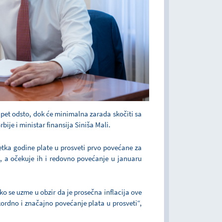
e pet odsto, dok će minimalna zarada skočiti sa
bije i ministar finansija Siniša Mali.
tka godine plate u prosveti prvo povećane za
, a očekuje ih i redovno povećanje u januaru
ko se uzme u obzir da je prosečna inflacija ove
ordno i značajno povećanje plata u prosveti“,