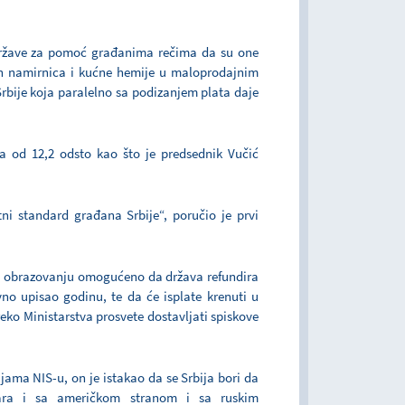
države za pomoć građanima rečima da su one
 namirnica i kućne hemije u maloprodajnim
 Srbije koja paralelno sa podizanjem plata daje
ja od 12,2 odsto kao što je predsednik Vučić
tni standard građana Srbije“, poručio je prvi
om obrazovanju omogućeno da država refundira
vno upisao godinu, te da će isplate krenuti u
reko Ministarstva prosvete dostavljati spiskove
jama NIS-u, on je istakao da se Srbija bori da
ovara i sa američkom stranom i sa ruskim