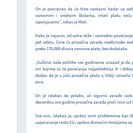
On je precizirao da će time nastavni kadar sa se
osnovnim i srednjim školama, imati platu veću
ispunjavamo“, rekao je Mali.
Kako je najavio, od sutra stiže i vanredno povećanj
pet odsto, čime će prosečna zarada medicinske sestr
preko 170.000 dinara osnovne plate, bez dodataka.
„Suština naše politike već godinama unazad je da 
oni kojima su ta povećanja najpotrebnija ih i dobiju
dodao da je u julu prosečna plata u Srbiji iznosila 
evra.
On je istakao da polako, ali sigurno zarade rast
decembru ove godine prosečna zarada preći nivo od 
Sve ovo, istakao je, uprkos svim problemima kao što 
usporavanje rasta EU, uprkos domaćim tenzijama sa