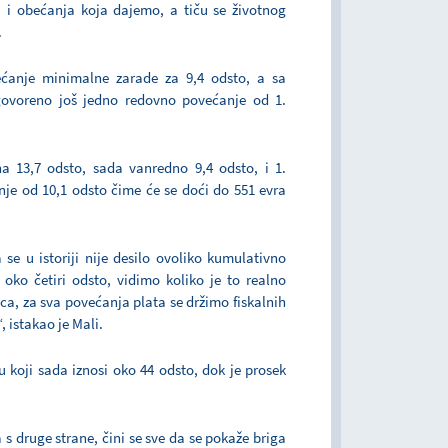
a i obećanja koja dajemo, a tiču se životnog
.
ćanje minimalne zarade za 9,4 odsto, a sa
govoreno još jedno redovno povećanje od 1.
 13,7 odsto, sada vanredno 9,4 odsto, i 1.
je od 10,1 odsto čime će se doći do 551 evra
se u istoriji nije desilo ovoliko kumulativno
oko četiri odsto, vidimo koliko je to realno
ca, za sva povećanja plata se držimo fiskalnih
 istakao je Mali.
 koji sada iznosi oko 44 odsto, dok je prosek
 s druge strane, čini se sve da se pokaže briga