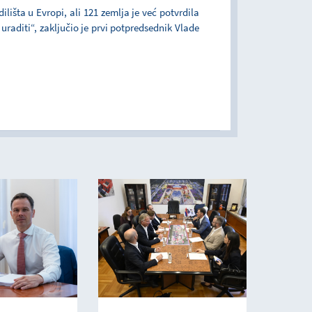
lišta u Evropi, ali 121 zemlja je već potvrdila
uraditi“, zaključio je prvi potpredsednik Vlade