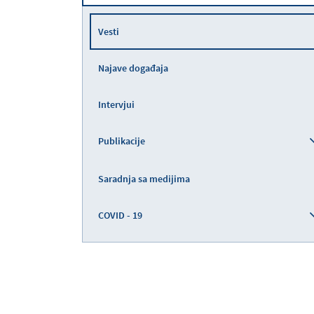
Vesti
Najave događaja
Intervjui
Publikacije
Saradnja sa medijima
COVID - 19