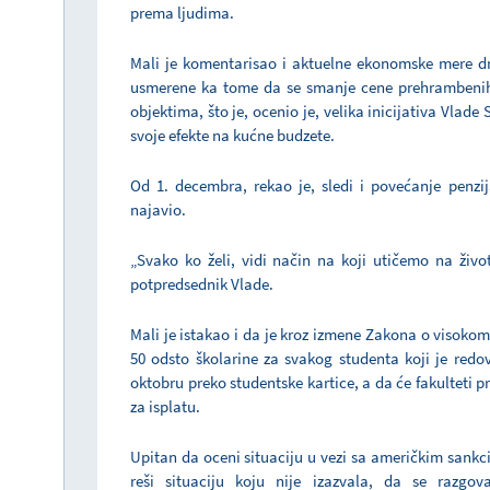
prema ljudima.
Mali je komentarisao i aktuelne ekonomske mere 
usmerene ka tome da se smanje cene prehrambenih
objektima, što je, ocenio je, velika inicijativa Vlade
svoje efekte na kućne budzete.
Od 1. decembra, rekao je, sledi i povećanje penzi
najavio.
„Svako ko želi, vidi način na koji utičemo na živo
potpredsednik Vlade.
Mali je istakao i da je kroz izmene Zakona o visok
50 odsto školarine za svakog studenta koji je redo
oktobru preko studentske kartice, a da će fakulteti p
za isplatu.
Upitan da oceni situaciju u vezi sa američkim sankci
reši situaciju koju nije izazvala, da se razg