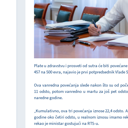
Plate u zdravstvu i prosveti od sutra će biti povećan
457 na 500 evra, najavio je prvi potpredsednik Vlade Sr
Ova vanredna povećanja slede nakon što su od poče
11 odsto, potom vanredno u martu za još pet odsto
naredne godine.
„Kumulativno, ova tri povećanja iznose 22,4 odsto. A
godine oko četiri odsto, u realnom iznosu imamo rek
rekao je ministar gostujući na RTS-u.