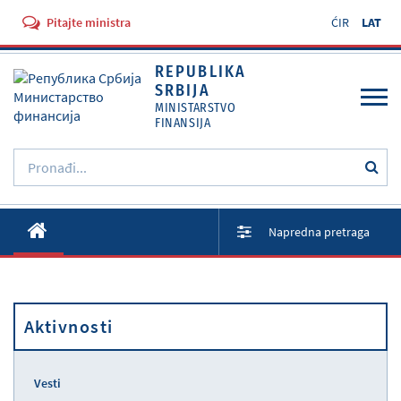
Pitajte ministra
ĆIR
LAT
REPUBLIKA
SRBIJA
MINISTARSTVO
FINANSIJA
O Ministarstvu
Napredna pretraga
Aktivnosti
Dokumenti
Propisi
Aktivnosti
Usluge
Vesti