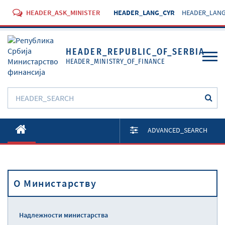
HEADER_ASK_MINISTER
HEADER_LANG_CYR
HEADER_LANG
HEADER_REPUBLIC_OF_SERBIA
HEADER_MINISTRY_OF_FINANCE
O Министарству
ADVANCED_SEARCH
Активности
Документи
O Министарству
Прописи
Услуге
Надлежности министарства