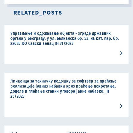
RELATED_POSTS
Управљање и одржавање објекта - зграде државних
органа у Београду, у ул. Балканска бр. 53, на кат. пар. бр.
22635 КО Савски венац ЈН 31/2023
Лииценца за техничку подршку за софтвер за праћење
реализације јавних набавки кроз праћење покретања,
доделе и плаћање ставки уговора јавне набавке, ЈН
25/2023