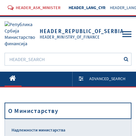
HEADER_ASK_MINISTER
HEADER_LANG_CYR
HEADER_LANG
HEADER_REPUBLIC_OF_SERBIA
HEADER_MINISTRY_OF_FINANCE
O Министарству
ADVANCED_SEARCH
Активности
Документи
O Министарству
Прописи
Услуге
Надлежности министарства