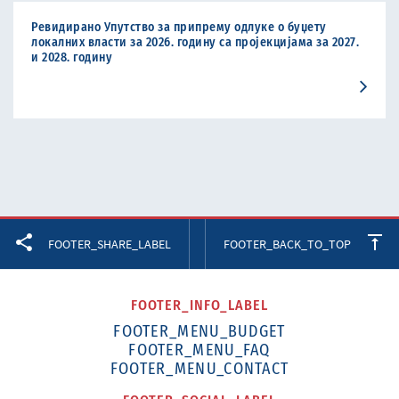
Ревидирано Упутство за припрему одлуке о буџету
локалних власти за 2026. годину са пројекцијама за 2027.
и 2028. годину
Facebook
Twitter
LinkedIn
FOOTER_SHARE_LABEL
FOOTER_BACK_TO_TOP
FOOTER_INFO_LABEL
FOOTER_MENU_BUDGET
FOOTER_MENU_FAQ
FOOTER_MENU_CONTACT