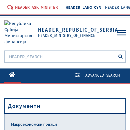
HEADER_ASK_MINISTER
HEADER_LANG_CYR
HEADER_LANG
HEADER_REPUBLIC_OF_SERBIA
HEADER_MINISTRY_OF_FINANCE
O Министарству
ADVANCED_SEARCH
Активности
Документи
Документи
Прописи
Услуге
Макроекономски подаци