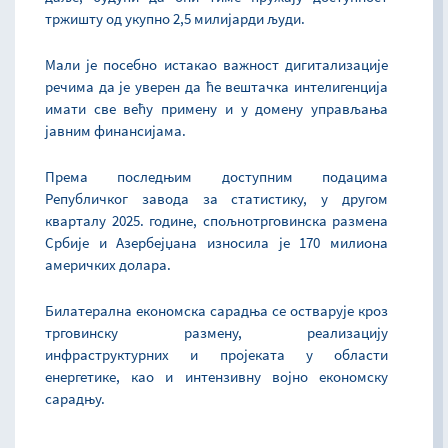
тржишту од укупно 2,5 милијарди људи.
Мали је посебно истакао важност дигитализације
речима да је уверен да ће вештачка интелигенција
имати све већу примену и у домену управљања
јавним финансијама.
Према последњим доступним подацима
Републичког завода за статистику, у другом
кварталу 2025. године, спољнотрговинска размена
Србије и Азербејџана износила је 170 милиона
америчких долара.
Билатерална економска сарадња се остварује кроз
трговинску размену, реализацију
инфраструктурних и пројеката у области
енергетике, као и интензивну војно економску
сарадњу.