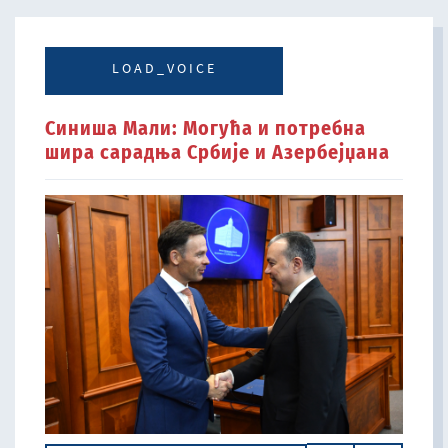
LOAD_VOICE
Синиша Мали: Могућа и потребна
шира сарадња Србије и Азербејџана