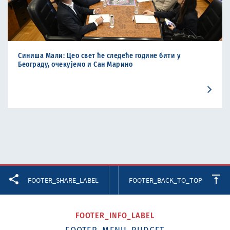
Синиша Мали: Цео свет ће следеће године бити у
Београду, очекујемо и Сан Марино
Facebook
Twitter
LinkedIn
FOOTER_SHARE_LABEL
FOOTER_BACK_TO_TOP
FOOTER_INFO_LABEL