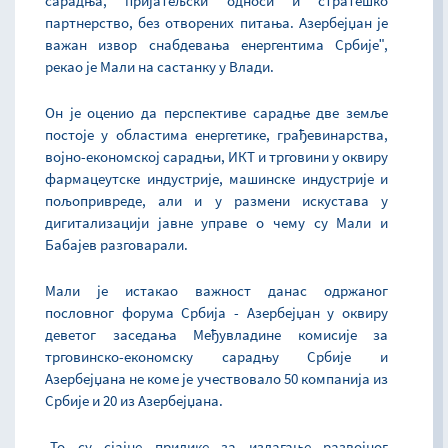
сарадња, пријатељски односи и стратешко
партнерство, без отворених питања. Азербејџан је
важан извор снабдевања енергентима Србијеʺ,
рекао је Мали на састанку у Влади.
Он је оценио да перспективе сарадње две земље
постоје у областима енергетике, грађевинарства,
војно-економској сарадњи, ИКТ и трговини у оквиру
фармацеутске индустрије, машинске индустрије и
пољопривреде, али и у размени искустава у
дигитализацији јавне управе о чему су Мали и
Бабајев разговарали.
Мали је истакао важност данас одржаног
пословног форума Србија - Азербејџан у оквиру
деветог заседања Међувладине комисије за
трговинско-економску сарадњу Србије и
Азербејџана не коме је учествовало 50 компанија из
Србије и 20 из Азербејџана.
„То су сјајне прилике за излагање развојног