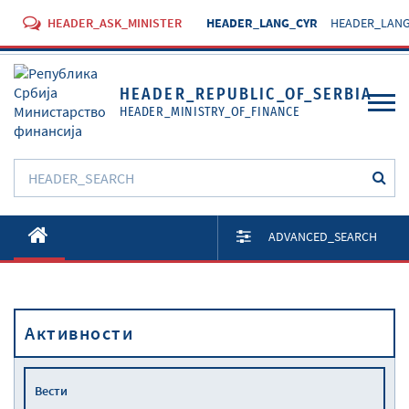
HEADER_ASK_MINISTER
HEADER_LANG_CYR
HEADER_LANG
HEADER_REPUBLIC_OF_SERBIA
HEADER_MINISTRY_OF_FINANCE
O Министарству
ADVANCED_SEARCH
Активности
Документи
Активности
Прописи
Услуге
Вести