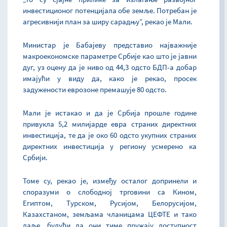
инвестиционог потенцијала обе земље. Потребан је
агресивнији план за ширу сарадњу”, рекао је Мали.
Министар је Бабајеву представио најважније
макроекономске параметре Србије као што је јавни
дуг, уз оцену да је ниво од 44,3 одсто БДП-а добар
имајући у виду да, како је рекао, просек
задужености еврозоне премашује 80 одсто.
Мали је истакао и да је Србија прошле године
привукла 5,2 милијарде евра страних директних
инвестиција, те да је око 60 одсто укупних страних
директних инвестиција у региону усмерено ка
Србији.
Томе су, рекао је, између осталог допринели и
споразуми о слободној трговини са Кином,
Египтом, Турском, Русијом, Белорусијом,
Казахстаном, земљама чланицама ЦЕФТЕ и тако
даље, будући да они тиме пружају доступност