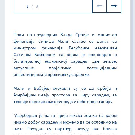
1
/
3
Први потпредседник Владе Србије и министар
финансија Синиша Мали састао се данас са
министром финансија Републике Азербејџан
Сахилом Бабајевим са којим је разговарао о
билатералној економској сарадњи две земље,
актуелним пројектима, потенцијалним
инвестицијама и проширењу сарадње.
Мали и Бабајев сложили су се да Србија и
Азербејџан имају простора за ширу сарадњу, за
тесније повезивање привреда и веће инвестиције.
ʺАзербејџан је наша пријатељска земља са којом
имамо добру сарадњу и можемо да се ослонимо на
њих. Поуздан су партнер, везују нас блиска