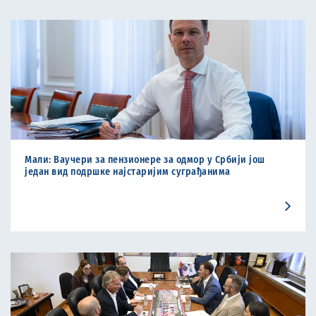
Мали: Ваучери за пензионере за одмор у Србији још
један вид подршке најстаријим суграђанима