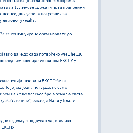
 састанка (International Participants
делегата из 133 земље одржати први припремни
их неопходних услова потребних за
у њиховог учешћа.
и ће се континуирано организовати до
зјавио да је до сада потврђено учешће 110
а последњем специјализованом ЕКСПУ у
дски специјализовани ЕКСПО бити
. То је још једна потврда, не само
зиром на жељу великог броја земаља света
у 2027. године“, рекао је Мали у Влади
едне недеље, и подвукао да је велика
м ЕКСПУ.