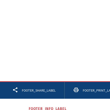
Facebook
Twitter
LinkedIn
FOOTER_SHARE_LABEL
FOOTER_PRINT_L
FOOTER_INFO_LABEL