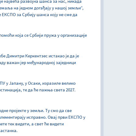
е највећа развојна шанса за нас, никада
земаља на једном догађају у нашој земљи“,
е ЕКСПО за Србију шанса коју не сме да
помоћи која се Србији пружа у организације
бе Димитри Керкентзес истакао је да је
аду важан јер међународној заједници
СПУ у Јапану, у Осаки, изразиле велико
тинација, те да ће пажња света 2027.
одне пројекте у земљи. Ту смо да све
плементирају исправно. Овај први ЕКСПО у
ете тек видети, а свет ће видети
састанка.