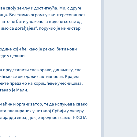
аве своју земљу и достигнућа. Ми, с друге
илаца. Бележимо огромну заинтересованост
 што ће бити уложено, а видеће се све од
шимо са догађајем“, поручио је министар
одине који ће, како је рекао, бити нови
еде у целини.
 представити све кораке, динамику, све
ићемо се око даљих активности. Крајем
јекте предамо на коришћење учесницима.
такао је Мали.
домаћин и организатор, те да испуњава свако
екта планираних у читавој Србији у оквиру
илијарди евра, док је вредност самог ЕКСПА