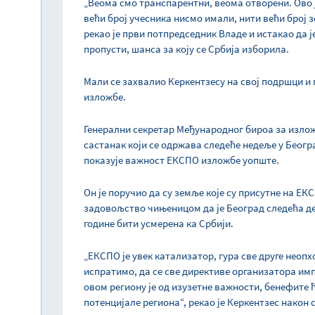
„Веома смо транспарентни, веома отворени. Ово ј
већи број учесника нисмо имали, нити већи број 
рекао је први потпредседник Владе и истакао да ј
пропусти, шанса за коју се Србија изборила.
Мали се захвалио Керкентзесу на свој подршци и 
изложбе.
Генерални секретар Међународног бироа за излож
састанак који се одржава следеће недеље у Беогр
показује важност ЕКСПО изложбе уопште.
Он је поручио да су земље које су присутне на ЕК
задовољство чињеницом да је Београд следећа дес
године бити усмерена ка Србији.
„ЕКСПО је увек катализатор, гура све друге неопх
испратимо, да се све директиве организатора им
овом региону је од изузетне важности, бенефите ћ
потенцијале региона“, рекао је Керкентзес након 