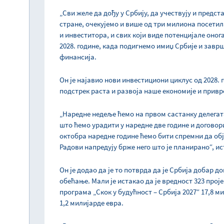
„Сви желе да дођу у Србију, да учествују и предст
стране, очекујемо и више од три милиона посет
и инвеститора, и свих који виде потенцијале онога
2028. године, када подигнемо имиџ Србије и завр
финансија.
Он је најавио нови инвестициони циклус од 2028. г
подстрек раста и развоја наше економије и привр
„Наредне недеље ћемо на првом састанку делегата
што ћемо урадити у наредне две године и договор
октобра наредне године ћемо бити спремни да об
Радови напредују брже него што је планирано“, ис
Он је додао да је то потврда да је Србија добар 
обећање. Мали је истакао да је вредност 323 прој
програма „Скок у будућност – Србија 2027“ 17,8 м
1,2 милијарде евра.