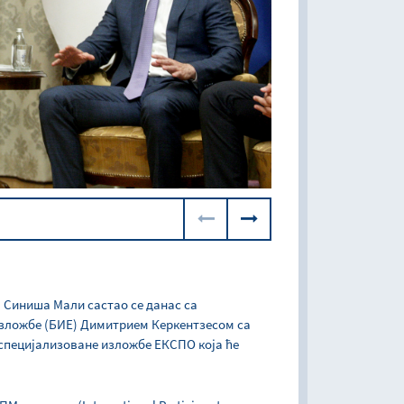
 Синиша Мали састао се данас са
изложбе (БИЕ) Димитрием Керкентзесом са
 специјализоване изложбе ЕКСПО која ће