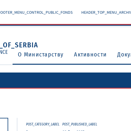
FOOTER_MENU_CONTROL_PUBLIC_FONDS
HEADER_TOP_MENU_ARCHI
_OF_SERBIA
NCE
O Министарству
Активности
Доку
Уговори о избегавању двоструког опорезивања
Потврђени међународни уговори и споразуми
POST_CATEGORY_LABEL
POST_PUBLISHED_LABEL