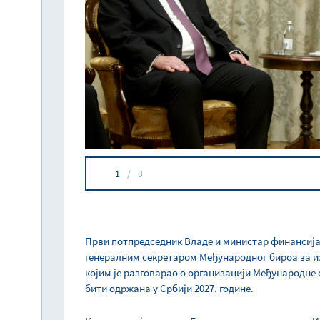
1
/
3
Први потпредседник Владе и министар финансија
генералним секретаром Међународног бироа за 
којим је разговарао о организацији Међународне
бити одржана у Србији 2027. године.