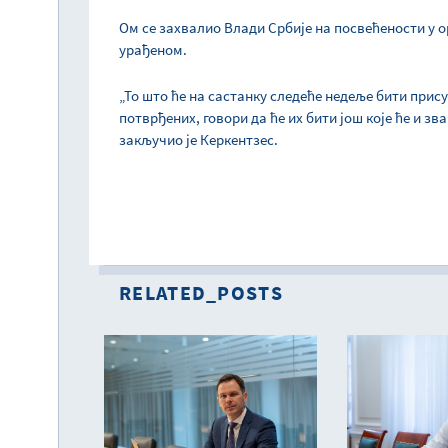
Ом се захвалио Влади Србије на посвећености у о
урађеном.
„То што ће на састанку следеће недеље бити прис
потврђених, говори да ће их бити још којe ће и зв
закључио је Керкентзес.
RELATED_POSTS