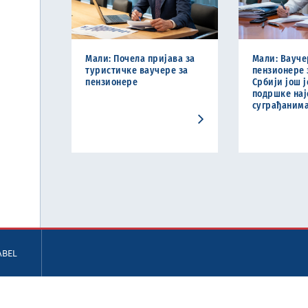
Мали: Почела пријава за
Мали: Вауче
туристичке ваучере за
пензионере 
пензиoнере
Србији још 
подршке нај
суграђаним
ABEL