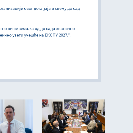
рганизацији овог догађаја и свему до сад
утно више земаља од до сада званично
анично узети учешће на ЕКСПУ 2027.“,