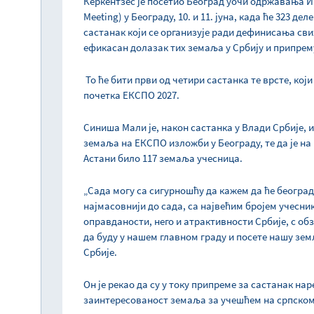
Керкентзес је посетио Београд уочи одржавања ИПМ
Meeting) у Београду, 10. и 11. јуна, када ће 323 
састанак који се организује ради дефинисања св
ефикасан долазак тих земаља у Србију и припрем
То ће бити први од четири састанка те врсте, кој
почетка EКСПО 2027.
Синиша Мали је, након састанка у Влади Србије, и
земаља на ЕКСПО изложби у Београду, те да је н
Астани било 117 земаља учесница.
„Сада могу са сигурношћу да кажем да ће београ
најмасовнији до сада, са највећим бројем учесника
оправданости, него и атрактивности Србије, с об
да буду у нашем главном граду и посете нашу земљ
Србије.
Он је рекао да су у току припреме за састанак нар
заинтересованост земаља за учешћем на српско