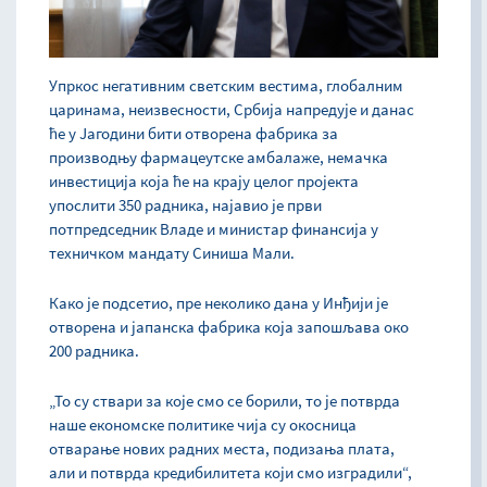
Упркос негативним светским вестима, глобалним
царинама, неизвесности, Србија напредује и данас
ће у Јагодини бити отворена фабрика за
производњу фармацеутске амбалаже, немачка
инвестиција која ће на крају целог пројекта
упослити 350 радника, најавио је први
потпредседник Владе и министар финансија у
техничком мандату Синиша Мали.
Како је подсетио, пре неколико дана у Инђији је
отворена и јапанска фабрика која запошљава око
200 радника.
„То су ствари за које смо се борили, то је потврда
наше економске политике чија су окосница
отварање нових радних места, подизања плата,
али и потврда кредибилитета који смо изградили“,