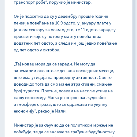
транспорт робе“, поручио је министар.
Он је подсетио да су у децембру прошле године
пензије повећане за 10,9 одсто, у јануару плате у
јавном сектору за осам одсто, те 11 одсто зараде у
просвети које су потом у марту повећане за
додатних пет одсто, а следи им још једно повећање
од пет одсто у октобру.
„Тај новац мора да се заради. Не могу да
занемарим оно што се дешава последњих месеци,
што има утицаја на привредну активност. Све то
доводи до тога да смо мање атрактивни, смањен
број туриста. Претње, позиви на насиље утичу на
нашу економију. Мања је потрошња људи због
атмосфере страха, што се одражава на укупну
економију“, рекао је Мали.
Министар је закључио да се политиком мржње не
побеђује, те да се залаже за грађење будућности у