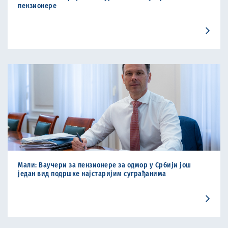
пензиoнере
Мали: Ваучери за пензионере за одмор у Србији још
један вид подршке најстаријим суграђанима