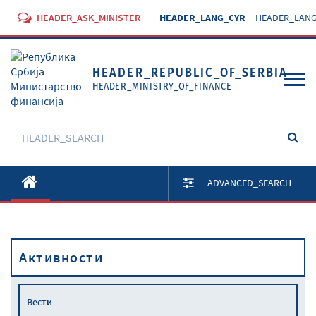
HEADER_ASK_MINISTER
HEADER_LANG_CYR
HEADER_LANG
HEADER_REPUBLIC_OF_SERBIA
HEADER_MINISTRY_OF_FINANCE
O Министарству
ADVANCED_SEARCH
Активности
Документи
Активности
Прописи
Услуге
Вести