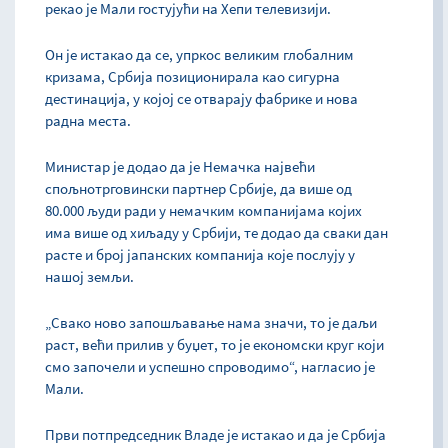
рекао је Мали гостујући на Хепи телевизији.
Он је истакао да се, упркос великим глобалним
кризама, Србија позиционирала као сигурна
дестинација, у којој се отварају фабрике и нова
радна места.
Министар је додао да је Немачка највећи
спољнотрговински партнер Србије, да више од
80.000 људи ради у немачким компанијама којих
има више од хиљаду у Србији, те додао да сваки дан
расте и број јапанских компанија које послују у
нашој земљи.
„Свако ново запошљавање нама значи, то је даљи
раст, већи прилив у буџет, то је економски круг који
смо започели и успешно спроводимо“, нагласио је
Мали.
Први потпредседник Владе је истакао и да је Србија