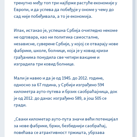
тренутно међу топ три најбрже растуће економије у
Европи, и да успева да побеђује у ономе у чему до
сад није побеђивала, а то је економија.
Ипак, истакао је, успешна Србија очигледно некоме
не одговара, као ни политика самосталне,
независне, суверене Србије, у којој се отварају нове
фабрике, школе, болнице, која је у ковид кризи
грађанима понудила све четири вакцине и
изградила три ковид болнице.
Мали је навео и да је од 1945. до 2012. године,
односно за 67 година, у Србији изграђено 594
километра ауто-путева и брзих саобраћајница, док
је од 2012. до данас изграђено 589, а још 505 се
гради.
„Сваки километар ауто-пута значи већи потенцијал
за нове фабрике, бржи, безбеднији саобраћај,
повећава се атрактивност тржишта, убрзава