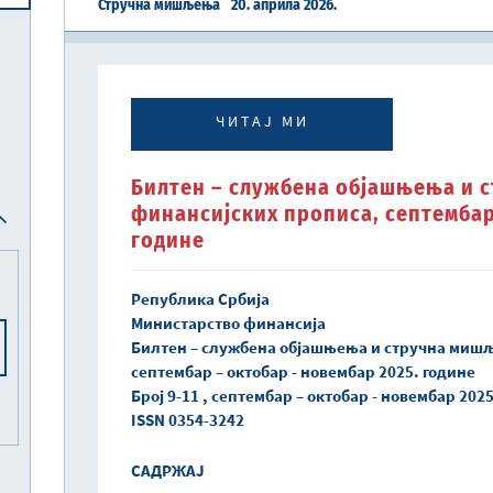
Стручна мишљења
20. априла 2026.
Централна јединица за хармонизацију
Реформска агенда Републике Србије
Систем електронских акциза (eАкцизе)
Међународни рачуноводствени стандарди и међународни стандарди ревизије
Национална комисија за рачуноводство
ЧИТАЈ МИ
Билтен – службена објашњења и 
финансијских прописа, септембар
године
Република Србија
Министарство финансија
Билтен – службена објашњења и стручна миш
септембар – октобар - новембар 2025. године
Број 9-11 , септембар – октобар - новембар 202
ISSN 0354-3242
САДРЖАЈ