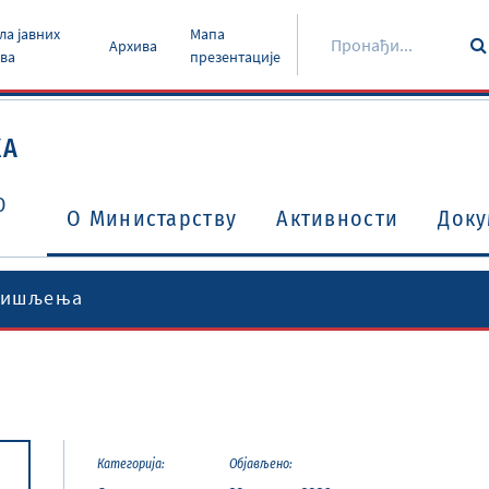
ла јавних
Мапа
Архива
ава
презентације
КА
О
O Министарству
Активности
Доку
мишљења
Уговори о избегавању двоструког опорезивања
Потврђени међународни уговори и споразуми
Категорија:
Објављено: