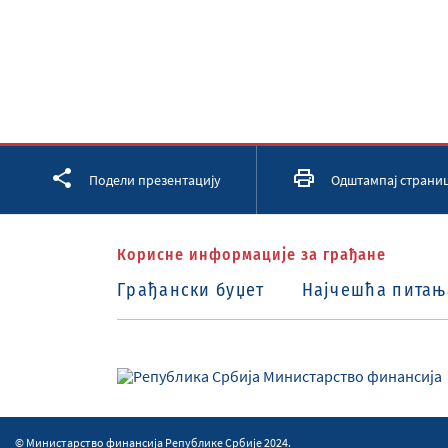
Facebook
Twitter
LinkedIn
Подели презентацију
Одштампај страни
Корисне информације за грађане
Грађански буџет
Најчешћа питањ
© Министарство финансија Републике Србије 2024.