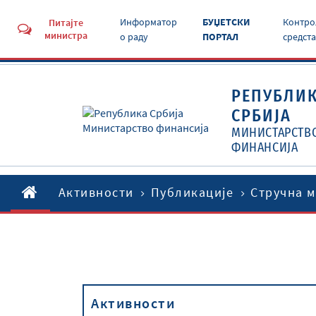
Информатор
БУЏЕТСКИ
Контро
Питајте
министра
о раду
ПОРТАЛ
средст
РЕПУБЛИ
СРБИЈА
МИНИСТАРСТВ
ФИНАНСИЈА
Активности
Публикације
Стручна 
Активности