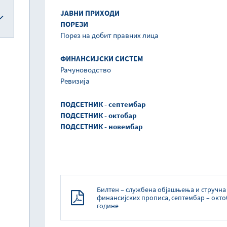
ЈАВНИ ПРИХОДИ
ПОРЕЗИ
Порез на добит правних лица
ФИНАНСИЈСКИ СИСТЕМ
Рачуноводство
Ревизија
ПОДСЕТНИК - септембар
ПОДСЕТНИК - октобар
ПОДСЕТНИК - новембар
Билтен – службена објашњења и стручн
финансијских прописа, септембар – окто
године