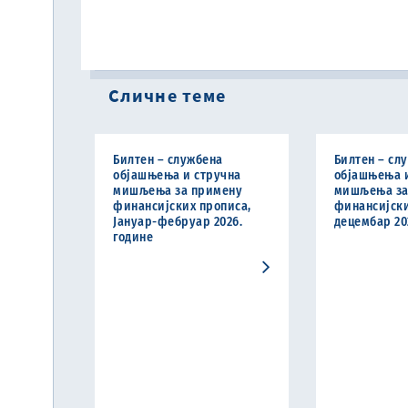
Сличне теме
Билтен – службена
Билтен – сл
објашњења и стручна
објашњења 
мишљења за примену
мишљења за
финансијских прописа,
финансијски
Јануар-фебруар 2026.
децембар 20
године