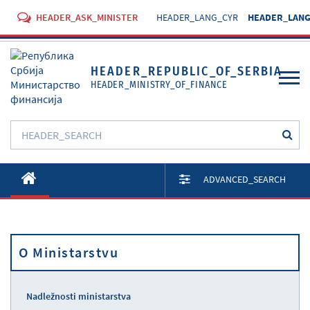
HEADER_ASK_MINISTER
HEADER_LANG_CYR
HEADER_LANG
HEADER_REPUBLIC_OF_SERBIA
HEADER_MINISTRY_OF_FINANCE
O Ministarstvu
ADVANCED_SEARCH
Aktivnosti
Dokumenti
O Ministarstvu
Propisi
Usluge
Nadležnosti ministarstva