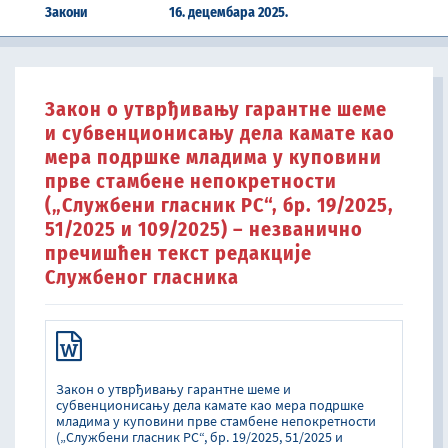
Закони
16. децембара 2025.
Закон о утврђивању гарантне шеме
и субвенционисању дела камате као
мера подршке младима у куповини
прве стaмбене непокретности
(„Службени гласник РС“, бр. 19/2025,
51/2025 и 109/2025) – незванично
пречишћен текст редакције
Службеног гласника
Закон о утврђивању гарантне шеме и
субвенционисању дела камате као мера подршке
младима у куповини прве стaмбене непокретности
(„Службени гласник РС“, бр. 19/2025, 51/2025 и