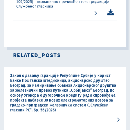
109/2025) – незванично пречишћен текст редакције
Службеног гласника
RELATED_POSTS
Закон о давању гаранције Републике Србије у корист
Банке Поштанска штедионица, акционарско друштво
Београд, за измиривање обавеза Aкционарског друштва
за железнички превоз путника „Србијавоз” Београд, по
основу Уговора о дугорочном кредиту ради спровођења
пројекта набавке 30 нових електромоторних возова за
градско-приградски железнички систем („Службени
гласник РС“, бр. 56/2026)