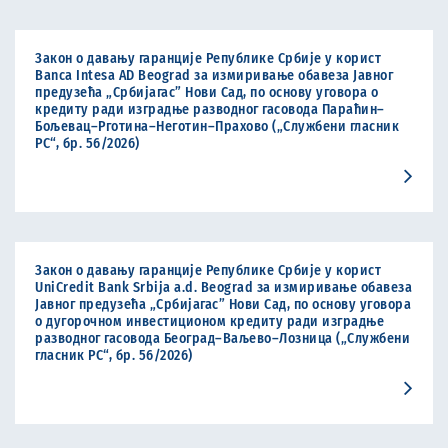
Закон о давању гаранције Републике Србије у корист
Banca Intesa AD Beograd за измиривање обавеза Јавног
предузећа „Србијагас” Нови Сад, по основу уговора о
кредиту ради изградње разводног гасовода Параћин–
Бољевац–Рготина–Неготин–Прахово („Службени гласник
РС“, бр. 56/2026)
Закон о давању гаранције Републике Србије у корист
UniCredit Bank Srbija a.d. Beograd за измиривање обавеза
Јавног предузећа „Србијагас” Нови Сад, по основу уговора
о дугорочном инвестиционом кредиту ради изградње
разводног гасовода Београд–Ваљево–Лозница („Службени
гласник РС“, бр. 56/2026)