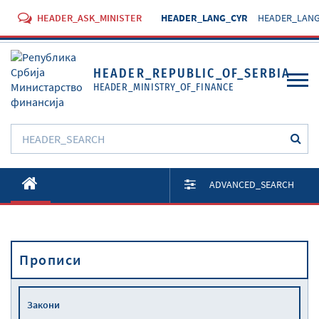
HEADER_ASK_MINISTER
HEADER_LANG_CYR
HEADER_LANG
HEADER_REPUBLIC_OF_SERBIA
HEADER_MINISTRY_OF_FINANCE
O Министарству
ADVANCED_SEARCH
Активности
Документи
Прописи
Прописи
Услуге
Закони