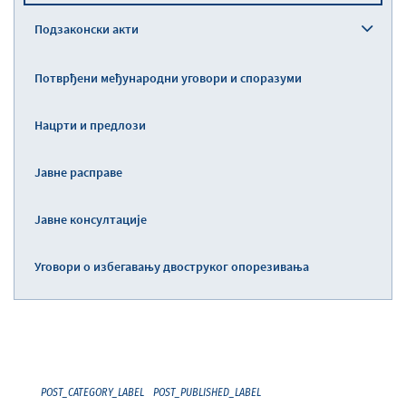
Подзаконски акти
Потврђени међународни уговори и споразуми
Нацрти и предлози
Јавне расправе
Јавне консултације
Уговори о избегавању двоструког опорезивања
POST_CATEGORY_LABEL
POST_PUBLISHED_LABEL