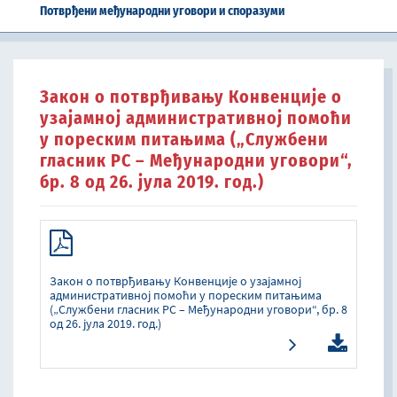
Потврђени међународни уговори и споразуми
Закон о потврђивању Конвенције о
узајамној административној помоћи
у пореским питањима („Службени
гласник РС – Међународни уговори“,
бр. 8 од 26. јула 2019. год.)
Закон о потврђивању Конвенције о узајамној
административној помоћи у пореским питањима
(„Службени гласник РС – Међународни уговори“, бр. 8
од 26. јула 2019. год.)