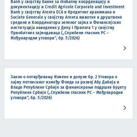
Bank у својству Банке за глобалну координацију и
документацију и Credit Agricole Corporate and Investment
Bank у својству Агента ЕСА и Кредитног аранжмана и
Societe Generale у својству Агента животне и друштвене
средине и Координатора зеленог зајма и Финансијских
институција наведених у Делу I Прилогa 1 у својству
Првобитних зајмодаваца („Службени гласник РС –
Међународни уговори“, бр. 5/2026)
Закон о потврђивању Измене и допуне бр. 2 Уговора о
зајму потписаног између Фонда за развој Абу Дабија и
Владе Републике Србије за финансирање подршке буџету
Републике Србије („Службени гласник РС – Међународни
уговори“, бр. 5/2026)