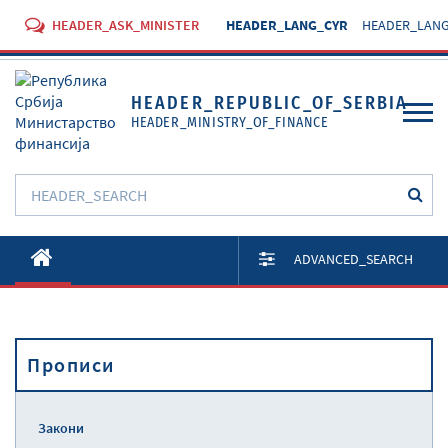
HEADER_ASK_MINISTER
HEADER_LANG_CYR
HEADER_LANG
HEADER_REPUBLIC_OF_SERBIA
HEADER_MINISTRY_OF_FINANCE
O Министарству
ADVANCED_SEARCH
Активности
Документи
Прописи
Прописи
Услуге
Закони