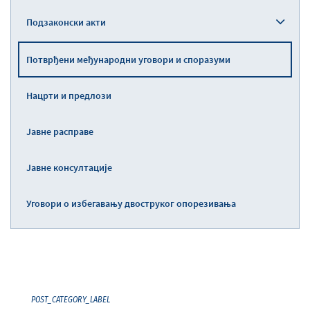
Подзаконски акти
Потврђени међународни уговори и споразуми
Нацрти и предлози
Јавне расправе
Јавне консултације
Уговори о избегавању двоструког опорезивања
POST_CATEGORY_LABEL