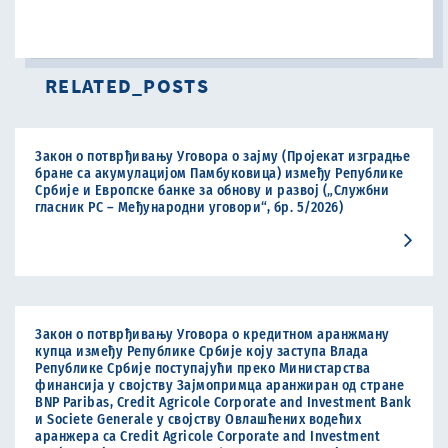
RELATED_POSTS
Закон о потврђивању Уговора о зајму (Пројекат изградње
бране са акумулацијом Памбуковица) између Републике
Србије и Европске банке за обнову и развој („Службни
гласник РС – Међународни уговори“, бр. 5/2026)
Закон о потврђивању Уговора о кредитном аранжману
купца између Републике Србије коју заступа Влада
Републике Србије поступајући преко Министарства
финансија у својству Зајмопримца аранжиран од стране
BNP Paribas, Credit Agricole Corporate and Investment Bank
и Societe Generale у својству Овлашћених водећих
аранжера са Credit Agricole Corporate and Investment