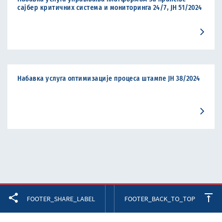
сајбер критичних система и мониторинга 24/7, ЈН 51/2024
Набавка услуга оптимизације процеса штампе ЈН 38/2024
Facebook
Twitter
LinkedIn
FOOTER_SHARE_LABEL
FOOTER_BACK_TO_TOP