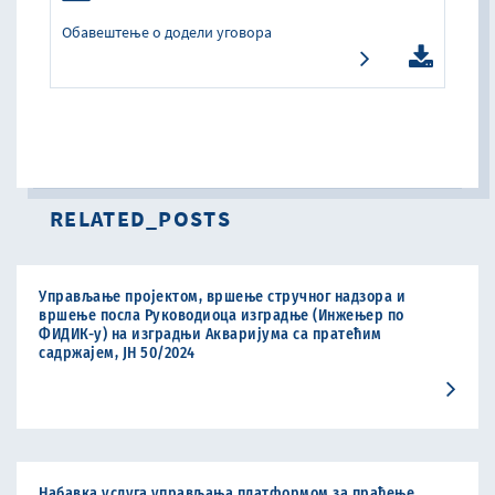
Обавештење о додели уговора
RELATED_POSTS
Управљање пројектом, вршење стручног надзора и
вршење посла Руководиоца изградње (Инжењер по
ФИДИК-у) на изградњи Акваријума са пратећим
садржајем, ЈН 50/2024
Набавка услуга управљања платформом за праћење