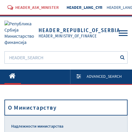
HEADER_ASK_MINISTER
HEADER_LANG_CYR
HEADER_LANG
HEADER_REPUBLIC_OF_SERBIA
HEADER_MINISTRY_OF_FINANCE
O Министарству
ADVANCED_SEARCH
Активности
Документи
O Министарству
Прописи
Услуге
Надлежности министарства