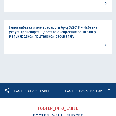
Јавна набавка мале вредности број 3/2018 – Набавка
услуга транспорта – доставе експресних пошиљки у
међународном поштанском саобраћају
Facebook
Twitter
LinkedIn
FOOTER_SHARE_LABEL
FOOTER_BACK_TO_TOP
FOOTER_INFO_LABEL