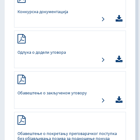
Конкурсна документација
Одлука о додели уговора
Обавештење о закљученом уговору
Обавештење о покретању преговарачког поступка
без објављивања позива за подношење понуда