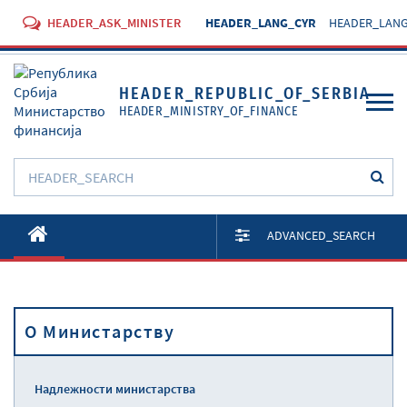
HEADER_ASK_MINISTER
HEADER_LANG_CYR
HEADER_LANG
HEADER_REPUBLIC_OF_SERBIA
HEADER_MINISTRY_OF_FINANCE
O Министарству
ADVANCED_SEARCH
Активности
Документи
O Министарству
Прописи
Услуге
Надлежности министарства