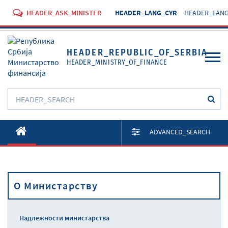
HEADER_ASK_MINISTER
HEADER_LANG_CYR
HEADER_LANG
HEADER_REPUBLIC_OF_SERBIA
HEADER_MINISTRY_OF_FINANCE
O Министарству
ADVANCED_SEARCH
Активности
Документи
O Министарству
Прописи
Услуге
Надлежности министарства