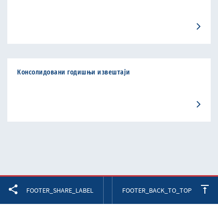
Консолидовани годишњи извештаји
Facebook
Twitter
LinkedIn
FOOTER_SHARE_LABEL
FOOTER_BACK_TO_TOP