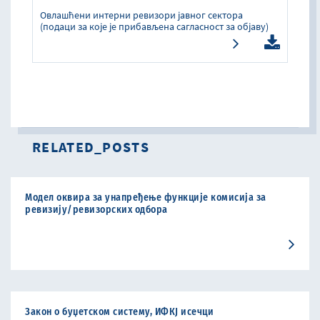
Oвлашћени интерни ревизори јавног сектора
(подаци за које је прибављена сагласност за објаву)
RELATED_POSTS
Модел оквира за унапређење функције комисија за
ревизију/ревизорских одбора
Закон о буџетском систему, ИФКЈ исечци