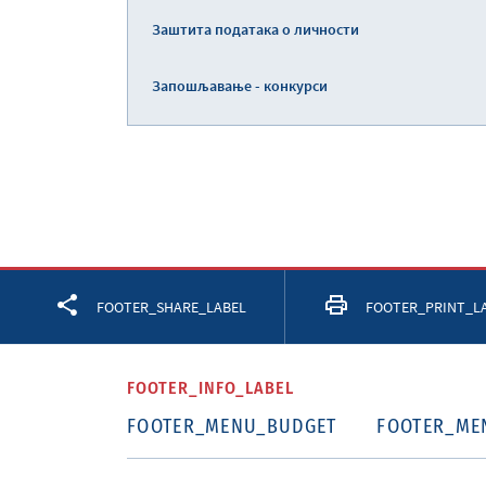
Заштита података о личности
Запошљавање - конкурси
Facebook
Twitter
LinkedIn
FOOTER_SHARE_LABEL
FOOTER_PRINT_L
FOOTER_INFO_LABEL
FOOTER_MENU_BUDGET
FOOTER_ME