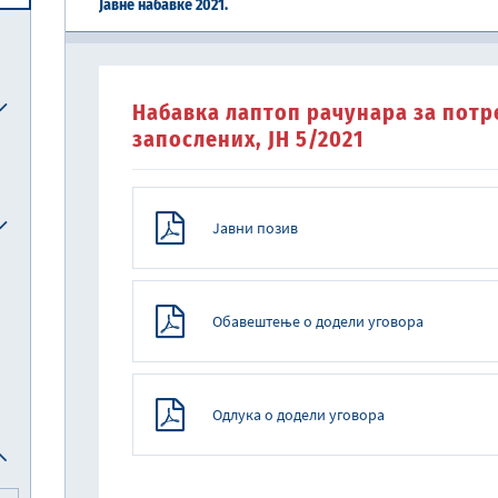
Јавне набавке 2021.
Централна јединица за хармонизацију
Реформска агенда Републике Србије
Систем електронских акциза (eАкцизе)
Међународни рачуноводствени стандарди и међународни стандарди ревизије
Национална комисија за рачуноводство
Набавка лаптоп рачунара за потр
запослених, ЈН 5/2021
Јавни позив
Oбавештење о додели уговора
Одлука о додели уговора