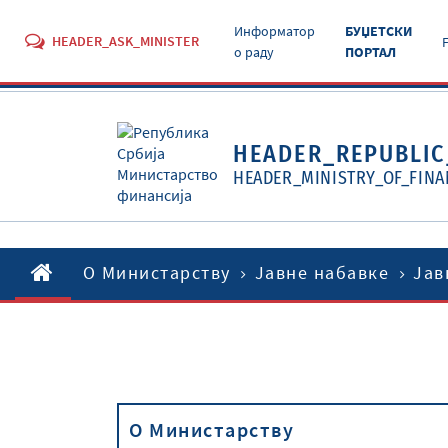
Информатор
БУЏЕТСКИ
HEADER_ASK_MINISTER
о раду
ПОРТАЛ
HEADER_REPUBLIC
HEADER_MINISTRY_OF_FINA
O Министарству
Јавне набавке
Јав
O Министарству