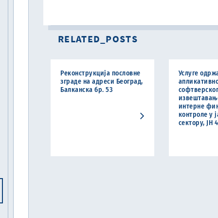
RELATED_POSTS
Реконструкција пословне
Услуге одрж
зграде на адреси Београд,
апликативн
Балканска бр. 53
софтверско
извештавањ
интерне фи
контроле у 
сектору, ЈН 