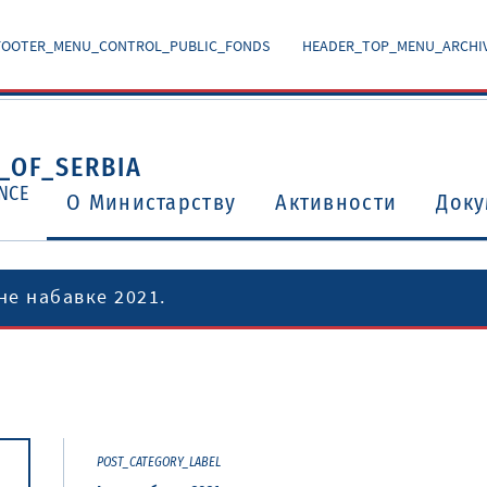
FOOTER_MENU_CONTROL_PUBLIC_FONDS
HEADER_TOP_MENU_ARCHI
_OF_SERBIA
NCE
O Министарству
Активности
Доку
не набавке 2021.
Уговори о избегавању двоструког опорезивања
Потврђени међународни уговори и споразуми
POST_CATEGORY_LABEL