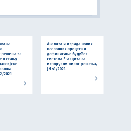
авања
Анализа и израда нових
ог
пословних процеса и
г решења за
дефинисање будућег
е о стању
система Е-акциза са
нансијске
испоруком пилот решења,
јавном
ЈН 41/2021.
42/2021