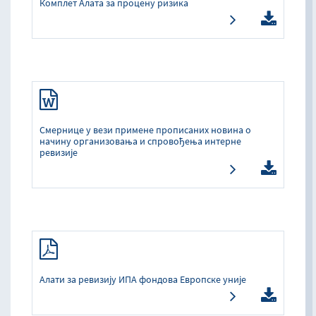
Комплет Алата за процену ризика
Смернице у вези примене прописаних новина о
начину организовања и спровођења интерне
ревизије
Алати за ревизију ИПА фондова Европске уније