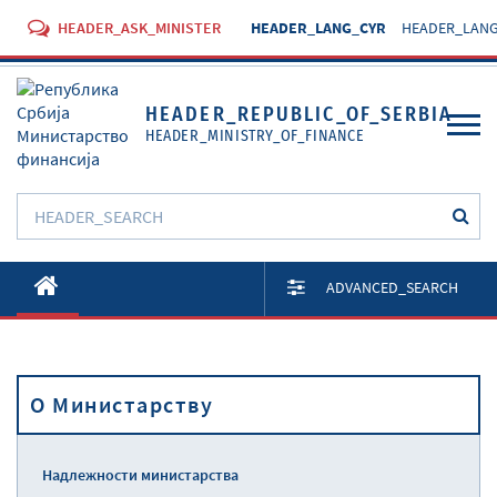
HEADER_ASK_MINISTER
HEADER_LANG_CYR
HEADER_LANG
HEADER_REPUBLIC_OF_SERBIA
HEADER_MINISTRY_OF_FINANCE
O Министарству
ADVANCED_SEARCH
Активности
Документи
O Министарству
Прописи
Услуге
Надлежности министарства