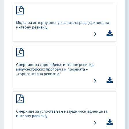
Модел за интерну оцену квалитета рада јединица за
интерну ревизију
Смернице за спровођење интерне ревизије
међусекторских програма и пројеката –
„хоризонтална ревизија“
Смернице за успостављање заједничке јединице за
интерну ревизију