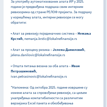
За употребу аутоматизованих алата ИР у 2025.
години је предвиђена подршка свим интерним
ревизорима од стране РЕЛОФ пројекта. За подршку
у коришћењу алата, интерни ревизори се могу
обратити:
• Алат за ревизију појединачних система –
Немања
Крстић
, nemanja.krstic@lokalnefinansije.rs
• Алат за процену ризика –
Јелена Даниловић
,
jelena.danilovic@lokalnefinansije.rs
• Општа питања везана за оба алата –
Иван
Петрашиновић
,
ivan.petrasinovic@lokalnefinansije.rs
*Напомена: Од октобра 2025. године извршене су
измене алата за спровођење ревизије, са циљем
унапређења компатибилности са различитим
верзијама Excel пакета и обезбеђивања