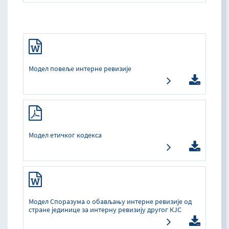
Модел повеље интерне ревизије
Модел етичког кодекса
Модел Споразума о обављању интерне ревизије од
стране јединице за интерну ревизију другог КЈС