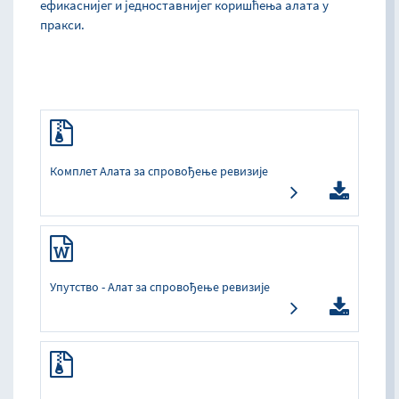
ефикаснијег и једноставнијег коришћења алата у
пракси.
Комплет Алата за спровођење ревизије
Упутство - Алат за спровођење ревизије