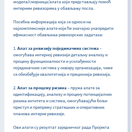
модела/смерница/алата који представљају помоћ
интерним ревизорима у обављању посла.
Посебна информација која се односи на
најкомплексније алате који ће значајно унапредити
ефикасност обављања ревизорских задатака:
1.
Алат за ревизију појединачних система
–
омогућава интерној ревизији детаљну анализу и
процену функционалности и усклађености
појединачних система у оквиру организација, чиме
се обезбеђује квалитетнија и прецизнија ревизија.
2.
Алат за процену ризика
– пружа алате за
идентификацију, анализу и процену потенцијалних
ризика ентитета и система, омогућавајући бољи
приступ и припрему стратешких и оперативних
планова интерне ревизије.
Ови алати су резултат заједничког рада Пројекта