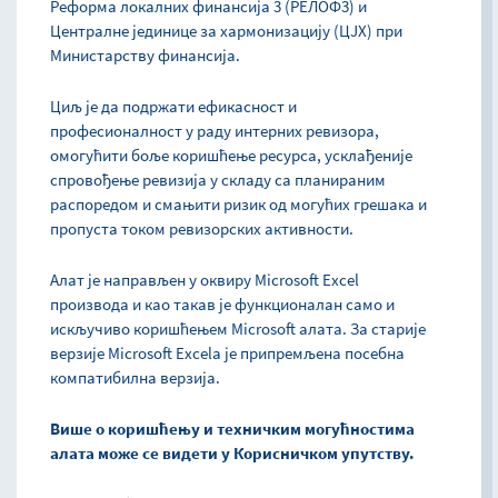
Реформа локалних финансија 3 (РЕЛОФ3) и
Централне јединице за хармонизацију (ЦЈХ) при
Министарству финансија.
Циљ је да подржати ефикасност и
професионалност у раду интерних ревизора,
омогућити боље коришћење ресурса, усклађеније
спровођење ревизија у складу са планираним
распоредом и смањити ризик од могућих грешака и
пропуста током ревизорских активности.
Алат је направљен у оквиру Microsoft Excel
производа и као такав је функционалан само и
искључиво коришћењем Microsoft алата. За старије
верзије Microsoft Excelа је припремљена посебна
компатибилна верзија.
Више о коришћењу и техничким могућностима
алата може се видети у Корисничком упутству.